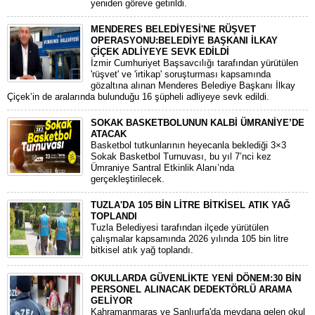
yeniden göreve getirildi.
MENDERES BELEDİYESİ'NE RÜŞVET
OPERASYONU:BELEDİYE BAŞKANI İLKAY
ÇİÇEK ADLİYEYE SEVK EDİLDİ
​İzmir Cumhuriyet Başsavcılığı tarafından yürütülen
'rüşvet' ve 'irtikap' soruşturması kapsamında
gözaltına alınan Menderes Belediye Başkanı İlkay
Çiçek’in de aralarında bulunduğu 16 şüpheli adliyeye sevk edildi.
SOKAK BASKETBOLUNUN KALBİ ÜMRANİYE’DE
ATACAK
Basketbol tutkunlarının heyecanla beklediği 3×3
Sokak Basketbol Turnuvası, bu yıl 7’nci kez
Ümraniye Santral Etkinlik Alanı’nda
gerçekleştirilecek.
TUZLA'DA 105 BİN LİTRE BİTKİSEL ATIK YAĞ
TOPLANDI
Tuzla Belediyesi tarafından ilçede yürütülen
çalışmalar kapsamında 2026 yılında 105 bin litre
bitkisel atık yağ toplandı.
OKULLARDA GÜVENLİKTE YENİ DÖNEM:30 BİN
PERSONEL ALINACAK DEDEKTÖRLÜ ARAMA
GELİYOR
​Kahramanmaraş ve Şanlıurfa'da meydana gelen okul