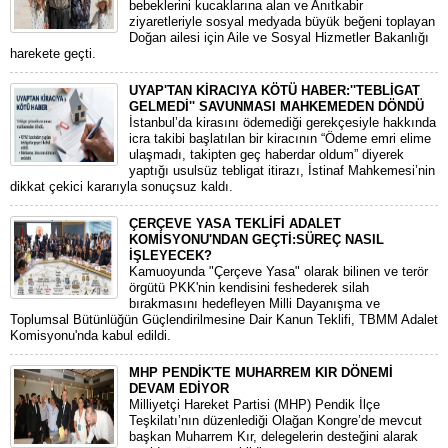
bebeklerini kucaklarına alan ve Anıtkabir
ziyaretleriyle sosyal medyada büyük beğeni toplayan
Doğan ailesi için Aile ve Sosyal Hizmetler Bakanlığı
harekete geçti.
UYAP'TAN KİRACIYA KÖTÜ HABER:''TEBLİGAT
GELMEDİ'' SAVUNMASI MAHKEMEDEN DÖNDÜ
​İstanbul’da kirasını ödemediği gerekçesiyle hakkında
icra takibi başlatılan bir kiracının “Ödeme emri elime
ulaşmadı, takipten geç haberdar oldum” diyerek
yaptığı usulsüz tebligat itirazı, İstinaf Mahkemesi’nin
dikkat çekici kararıyla sonuçsuz kaldı.
ÇERÇEVE YASA TEKLİFİ ADALET
KOMİSYONU'NDAN GEÇTİ:SÜREÇ NASIL
İŞLEYECEK?
​Kamuoyunda "Çerçeve Yasa" olarak bilinen ve terör
örgütü PKK'nin kendisini feshederek silah
bırakmasını hedefleyen Milli Dayanışma ve
Toplumsal Bütünlüğün Güçlendirilmesine Dair Kanun Teklifi, TBMM Adalet
Komisyonu'nda kabul edildi.
MHP PENDİK'TE MUHARREM KIR DÖNEMİ
DEVAM EDİYOR
​Milliyetçi Hareket Partisi (MHP) Pendik İlçe
Teşkilatı’nın düzenlediği Olağan Kongre’de mevcut
başkan Muharrem Kır, delegelerin desteğini alarak