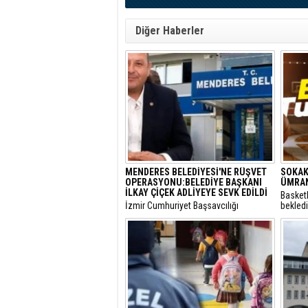
Diğer Haberler
MENDERES BELEDİYESİ'NE RÜŞVET
SOKAK
OPERASYONU:BELEDİYE BAŞKANI
ÜMRAN
İLKAY ÇİÇEK ADLİYEYE SEVK EDİLDİ
Basket
​İzmir Cumhuriyet Başsavcılığı
bekled
tarafından yürütülen 'rüşvet' ve 'irtikap'
Turnuva
soruşturması kapsamında gözaltına
Santral
alınan Menderes Belediye Başkanı İlkay
gerçekl
Çiçek’in de aralarında bulunduğu 16
şüpheli adliyeye sevk edildi.