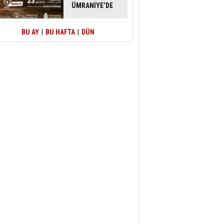
ÜMRANİYE’DE
ATACAK
BU AY
|
BU HAFTA
|
DÜN