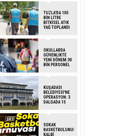
TUZLA'DA 105
BİN LİTRE
BİTKİSEL ATIK
YAĞ TOPLANDI
OKULLARDA
GÜVENLİKTE
YENİ DÖNEM:30
BİN PERSONEL
ALINACAK
DEDEKTÖRLÜ
ARAMA GELİYOR
KUŞADASI
BELEDİYESİ'NE
OPERASYON: 3
DALGADA 15
GÖZALTI
SOKAK
BASKETBOLUNUN
KALBİ