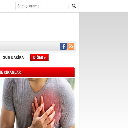
İYE BAŞKANI
L ALINACAK
ÖZALTI
SON DAKİKA
DİĞER »
ENSUPLARINI
KINDA TAHLİYE
DULULAR DERNEĞİ
E ÇIKANLAR
IM!
I ÇİZGİMİZ
GERÇEKLEŞTİ
'SONUÇ ALANA
DELİL KARARTMA
 VERİLDİ
VE VELİ AĞBABA