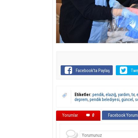
Facebook'ta Paylaş
Twe
Etiketler:
pendik
,
elazığ
,
yardım
,
tır
,
deprem
,
pendik belediyesi
,
güncel
,
s
Yorumlar
0
Facebook Yoruml