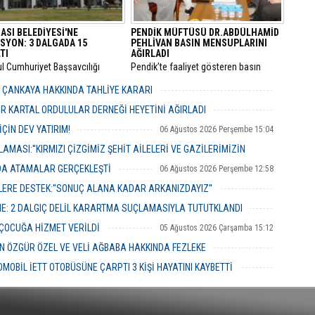
ASI BELEDİYESİ'NE
PENDİK MÜFTÜSÜ DR.ABDÜLHAMİD
SYON: 3 DALGADA 15
PEHLİVAN BASIN MENSUPLARINI
TI
AĞIRLADI
ul Cumhuriyet Başsavcılığı
​Pendik’te faaliyet gösteren basın
inde yürütülen kapsamlı
mensupları, Pendik İlçe Müftülüğü
" ve "irtikap" soruşturmasında
görevine başlayan Dr. Abdulhamid
R ÇANKAYA HAKKINDA TAHLİYE KARARI
sı Belediyesi’ne yönelik üçüncü
Pehlivan’ı makamında ziyaret ederek
06 Ağustos 2026 Perşembe 18:26
operasyonu düzenlendi.
yeni görevi için tebriklerini iletti.
R KARTAL ORDULULAR DERNEĞİ HEYETİNİ AĞIRLADI
06 Ağustos 2026 Perşembe 17:56
ÇİN DEV YATIRIM!
06 Ağustos 2026 Perşembe 15:04
MASI:''KIRMIZI ÇİZGİMİZ ŞEHİT AİLELERİ VE GAZİLERİMİZİN
NDA ATAMALAR GERÇEKLEŞTİ
06 Ağustos 2026 Perşembe 12:58
06 Ağustos 2026 Perşembe 14:48
ERE DESTEK:''SONUÇ ALANA KADAR ARKANIZDAYIZ''
06 Ağustos 2026 Perşembe 12:51
ME: 2 DALGIÇ DELİL KARARTMA SUÇLAMASIYLA TUTUTKLANDI
06 Ağustos 2026 Perşembe 11:26
 ÇOCUĞA HİZMET VERİLDİ
05 Ağustos 2026 Çarşamba 15:12
 ÖZGÜR ÖZEL VE VELİ AĞBABA HAKKINDA FEZLEKE
05 Ağustos 2026 Çarşamba 10:19
MOBİL İETT OTOBÜSÜNE ÇARPTI 3 KİŞİ HAYATINI KAYBETTİ
05 Ağustos 2026 Çarşamba 10:06