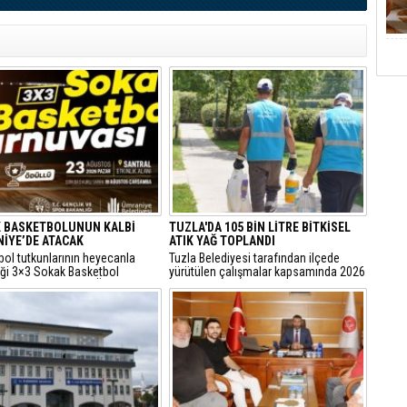
 BASKETBOLUNUN KALBİ
TUZLA'DA 105 BİN LİTRE BİTKİSEL
İYE’DE ATACAK
ATIK YAĞ TOPLANDI
bol tutkunlarının heyecanla
Tuzla Belediyesi tarafından ilçede
iği 3×3 Sokak Basketbol
yürütülen çalışmalar kapsamında 2026
sı, bu yıl 7’nci kez Ümraniye
yılında 105 bin litre bitkisel atık yağ
 Etkinlik Alanı’nda
toplandı.
eştirilecek.