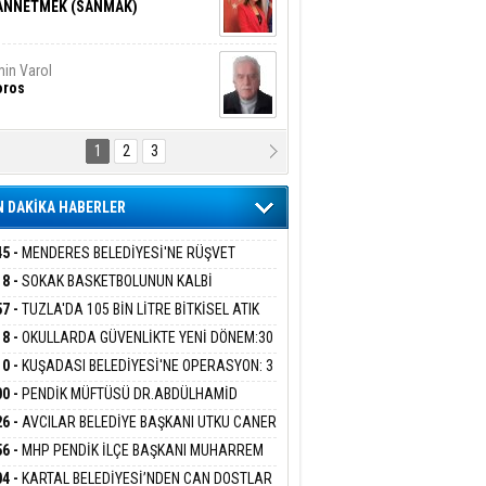
ANNETMEK (SANMAK)
in Varol
oros
1
2
3
NALİZ/ ODABAŞ
ranlık DNA Kuşaklararası
ddetin Biyolojik Faturası
 DAKİKA HABERLER
yar Adıyaman
en Bu Sahaya Sığmazam
45 -
MENDERES BELEDİYESİ'NE RÜŞVET
RASYONU:BELEDİYE BAŞKANI İLKAY ÇİÇEK
18 -
SOKAK BASKETBOLUNUN KALBİ
İYEYE SEVK EDİLDİ
ANİYE’DE ATACAK
57 -
TUZLA'DA 105 BİN LİTRE BİTKİSEL ATIK
san Ali Çölük
r Satırın İçindeki İnsan
 TOPLANDI
18 -
OKULLARDA GÜVENLİKTE YENİ DÖNEM:30
 PERSONEL ALINACAK DEDEKTÖRLÜ ARAMA
10 -
KUŞADASI BELEDİYESİ'NE OPERASYON: 3
İYOR
GADA 15 GÖZALTI
00 -
PENDİK MÜFTÜSÜ DR.ABDÜLHAMİD
gi Kılıç
İVAS: ATEŞE ATILAN VİCDAN
LİVAN BASIN MENSUPLARINI AĞIRLADI
26 -
AVCILAR BELEDİYE BAŞKANI UTKU CANER
KAYA HAKKINDA TAHLİYE KARARI
56 -
MHP PENDİK İLÇE BAŞKANI MUHARREM
 KARTAL ORDULULAR DERNEĞİ HEYETİNİ
ARIŞ BAŞARSLAN
04 -
KARTAL BELEDİYESİ’NDEN CAN DOSTLAR