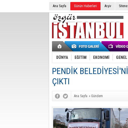
Ana Sayfa
Günün Haberleri
Arşiv
Sitene
DÜNYA
EĞİTİM
EKONOMİ
GENEL
PENDİK BELEDİYESİ'Nİ
ÇIKTI
Ana Sayfa
»
Gündem