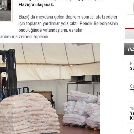
Elazığ’a ulaşacak.
Elazığ’da meydana gelen deprem sonrası afetzedeler
için toplanan yardımlar yola çıktı. Pendik Belediyesinin
öncülüğünde vatandaşların, esnafın
yardım malzemesi toplandı.
E
YA
He
So
Ca
“T
Y
Ya
Ki
S