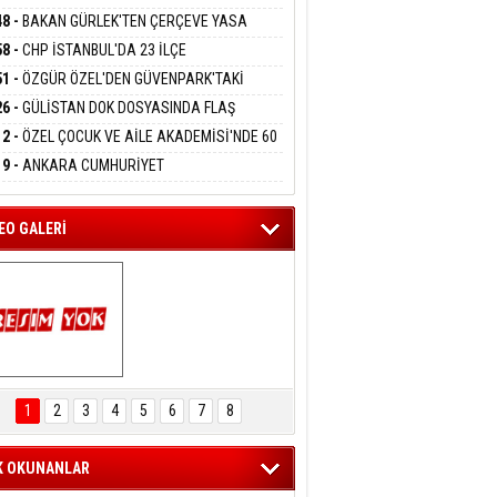
DANMAK
RLADI
N DEV YATIRIM!
48 -
BAKAN GÜRLEK'TEN ÇERÇEVE YASA
KLAMASI:''KIRMIZI ÇİZGİMİZ ŞEHİT AİLELERİ
58 -
CHP İSTANBUL'DA 23 İLÇE
GAZİLERİMİZİN HASSASİYETİDİR''
eltem Kaynas
KANLIĞI'NDA ATAMALAR GERÇEKLEŞTİ
51 -
ÖZGÜR ÖZEL'DEN GÜVENPARK'TAKİ
FFETMEYECEĞİM!
İLERE DESTEK:''SONUÇ ALANA KADAR
26 -
GÜLİSTAN DOK DOSYASINDA FLAŞ
ANIZDAYIZ''
İŞME: 2 DALGIÇ DELİL KARARTMA
12 -
ÖZEL ÇOCUK VE AİLE AKADEMİSİ'NDE 60
LAMASIYLA TUTUTKLANDI
UĞA HİZMET VERİLDİ
19 -
ANKARA CUMHURİYET
SAVCILIĞINDAN ÖZGÜR ÖZEL VE VELİ
ABA HAKKINDA FEZLEKE
EO GALERİ
ARTAL ENGELSİZ 
AŞAM FESTİVALİ 
1
2
3
4
5
6
7
8
KONSERİ 
LEYİCİLERİ MEST 
ETTİ
K OKUNANLAR