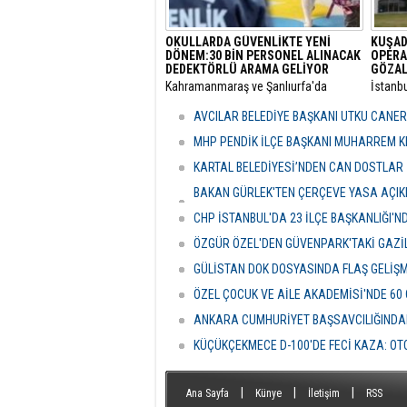
OKULLARDA GÜVENLİKTE YENİ
KUŞAD
DÖNEM:30 BİN PERSONEL ALINACAK
OPERA
DEDEKTÖRLÜ ARAMA GELİYOR
GÖZAL
​Kahramanmaraş ve Şanlıurfa'da
​İstanb
meydana gelen okul saldırılarının
bünyes
ardından eğitim kurumlarındaki
"rüşvet
AVCILAR BELEDİYE BAŞKANI UTKU CANE
güvenlik önlemleri baştan aşağı
Kuşada
yenileniyor.
dalga 
MHP PENDİK İLÇE BAŞKANI MUHARREM KI
KARTAL BELEDİYESİ’NDEN CAN DOSTLAR İ
BAKAN GÜRLEK'TEN ÇERÇEVE YASA AÇIKLA
HASSASİYETİDİR''
CHP İSTANBUL'DA 23 İLÇE BAŞKANLIĞI'
ÖZGÜR ÖZEL'DEN GÜVENPARK'TAKİ GAZİL
GÜLİSTAN DOK DOSYASINDA FLAŞ GELİŞ
ÖZEL ÇOCUK VE AİLE AKADEMİSİ'NDE 60
ANKARA CUMHURİYET BAŞSAVCILIĞINDAN
KÜÇÜKÇEKMECE D-100'DE FECİ KAZA: OTO
|
|
|
Ana Sayfa
Künye
İletişim
RSS