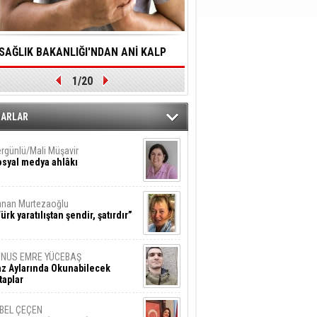
SAĞLIK BAKANLIĞI'NDAN ANİ KALP
YALNIZLIK YAŞLI BİREY
1/20
DURMALARINA HIZLI MÜDAHALE
SORUNLARA NEDEN OL
DİLMESİNE YÖNELİK ÖNLENMESİ İÇİN
ZARLAR
ÖNEMLİ ADIM
rgünlü/Mali Müşavir
syal medya ahlâkı
nan Murtezaoğlu
ürk yaratılıştan şendir, şatırdır”
UNUS EMRE YÜCEBAŞ
z Aylarında Okunabilecek
taplar
İBEL ÇEÇEN