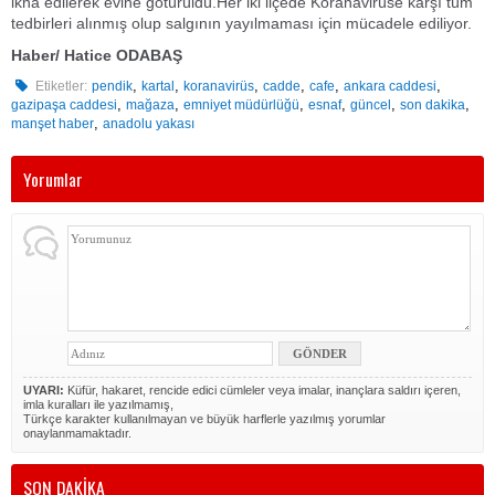
ikna edilerek evine götürüldü.Her iki ilçede Koranavirüse karşı tüm
tedbirleri alınmış olup salgının yayılmaması için mücadele ediliyor.
Haber/ Hatice ODABAŞ
,
,
,
,
,
,
Etiketler:
pendik
kartal
koranavirüs
cadde
cafe
ankara caddesi
,
,
,
,
,
,
gazipaşa caddesi
mağaza
emniyet müdürlüğü
esnaf
güncel
son dakika
,
manşet haber
anadolu yakası
Yorumlar
UYARI:
Küfür, hakaret, rencide edici cümleler veya imalar, inançlara saldırı içeren,
imla kuralları ile yazılmamış,
Türkçe karakter kullanılmayan ve büyük harflerle yazılmış yorumlar
onaylanmamaktadır.
SON DAKİKA