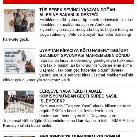
TÜP BEBEK SEVİNCİ YAŞAYAN DOĞAN
AİLESİNE BAKANLIK DESTEĞİ
​Evliliklerinin 34. yılında tüp bebek tedavisiyle ikiz kız
bebeklerini kucaklarına alan ve Anıtkabir
ziyaretleriyle sosyal medyada büyük beğeni toplayan
Doğan ailesi için Aile ve Sosyal Hizmetler Bakanlığı
harekete geçti.
UYAP'TAN KİRACIYA KÖTÜ HABER:''TEBLİGAT
GELMEDİ'' SAVUNMASI MAHKEMEDEN DÖNDÜ
​İstanbul’da kirasını ödemediği gerekçesiyle hakkında
icra takibi başlatılan bir kiracının “Ödeme emri elime
ulaşmadı, takipten geç haberdar oldum” diyerek
yaptığı usulsüz tebligat itirazı, İstinaf Mahkemesi’nin
dikkat çekici kararıyla sonuçsuz kaldı.
ÇERÇEVE YASA TEKLİFİ ADALET
KOMİSYONU'NDAN GEÇTİ:SÜREÇ NASIL
İŞLEYECEK?
​Kamuoyunda "Çerçeve Yasa" olarak bilinen ve terör
örgütü PKK'nin kendisini feshederek silah
bırakmasını hedefleyen Milli Dayanışma ve
Toplumsal Bütünlüğün Güçlendirilmesine Dair Kanun Teklifi, TBMM Adalet
Komisyonu'nda kabul edildi.
MHP PENDİK'TE MUHARREM KIR DÖNEMİ