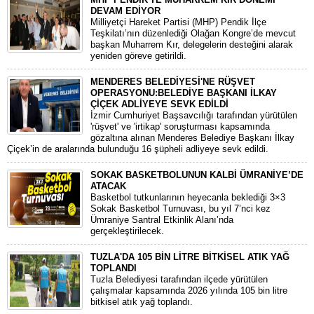
DEVAM EDİYOR
​Milliyetçi Hareket Partisi (MHP) Pendik İlçe
Teşkilatı’nın düzenlediği Olağan Kongre’de mevcut
başkan Muharrem Kır, delegelerin desteğini alarak
yeniden göreve getirildi.
MENDERES BELEDİYESİ'NE RÜŞVET
OPERASYONU:BELEDİYE BAŞKANI İLKAY
ÇİÇEK ADLİYEYE SEVK EDİLDİ
​İzmir Cumhuriyet Başsavcılığı tarafından yürütülen
'rüşvet' ve 'irtikap' soruşturması kapsamında
gözaltına alınan Menderes Belediye Başkanı İlkay
Çiçek’in de aralarında bulunduğu 16 şüpheli adliyeye sevk edildi.
SOKAK BASKETBOLUNUN KALBİ ÜMRANİYE’DE
ATACAK
Basketbol tutkunlarının heyecanla beklediği 3×3
Sokak Basketbol Turnuvası, bu yıl 7’nci kez
Ümraniye Santral Etkinlik Alanı’nda
gerçekleştirilecek.
TUZLA'DA 105 BİN LİTRE BİTKİSEL ATIK YAĞ
TOPLANDI
Tuzla Belediyesi tarafından ilçede yürütülen
çalışmalar kapsamında 2026 yılında 105 bin litre
bitkisel atık yağ toplandı.