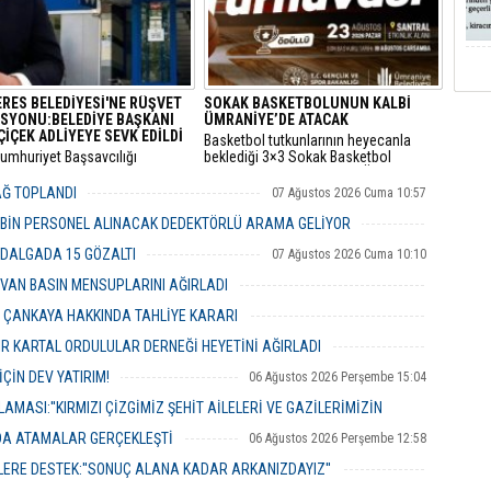
edildi.
RES BELEDİYESİ'NE RÜŞVET
SOKAK BASKETBOLUNUN KALBİ
SYONU:BELEDİYE BAŞKANI
ÜMRANİYE’DE ATACAK
ÇİÇEK ADLİYEYE SEVK EDİLDİ
Basketbol tutkunlarının heyecanla
Cumhuriyet Başsavcılığı
beklediği 3×3 Sokak Basketbol
dan yürütülen 'rüşvet' ve 'irtikap'
Turnuvası, bu yıl 7’nci kez Ümraniye
urması kapsamında gözaltına
Santral Etkinlik Alanı’nda
YAĞ TOPLANDI
07 Ağustos 2026 Cuma 10:57
 Menderes Belediye Başkanı İlkay
gerçekleştirilecek.
n de aralarında bulunduğu 16
 BİN PERSONEL ALINACAK DEDEKTÖRLÜ ARAMA GELİYOR
 adliyeye sevk edildi.
07 Ağustos 2026 Cuma 10:18
 DALGADA 15 GÖZALTI
07 Ağustos 2026 Cuma 10:10
VAN BASIN MENSUPLARINI AĞIRLADI
06 Ağustos 2026 Perşembe 19:00
R ÇANKAYA HAKKINDA TAHLİYE KARARI
06 Ağustos 2026 Perşembe 18:26
R KARTAL ORDULULAR DERNEĞİ HEYETİNİ AĞIRLADI
06 Ağustos 2026 Perşembe 17:56
ÇİN DEV YATIRIM!
06 Ağustos 2026 Perşembe 15:04
MASI:''KIRMIZI ÇİZGİMİZ ŞEHİT AİLELERİ VE GAZİLERİMİZİN
NDA ATAMALAR GERÇEKLEŞTİ
06 Ağustos 2026 Perşembe 12:58
06 Ağustos 2026 Perşembe 14:48
ERE DESTEK:''SONUÇ ALANA KADAR ARKANIZDAYIZ''