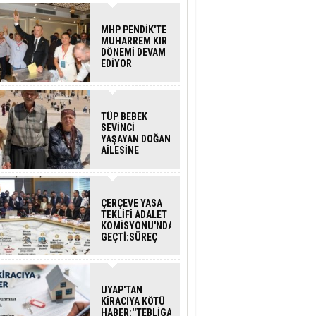
MHP PENDİK'TE
MUHARREM KIR
DÖNEMİ DEVAM
EDİYOR
TÜP BEBEK
SEVİNCİ
YAŞAYAN DOĞAN
AİLESİNE
BAKANLIK
DESTEĞİ
ÇERÇEVE YASA
TEKLİFİ ADALET
KOMİSYONU'NDAN
GEÇTİ:SÜREÇ
NASIL
İŞLEYECEK?
UYAP'TAN
KİRACIYA KÖTÜ
HABER:''TEBLİGAT