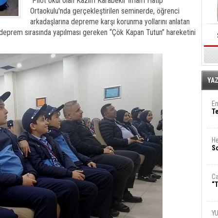
Pilot okul olan Kazım Karabekir İmam Hatip
Ortaokulu'nda gerçekleştirilen seminerde, öğrenci
arkadaşlarına depreme karşı korunma yollarını anlatan
 deprem sırasında yapılması gereken “Çök Kapan Tutun” hareketini
E
YA
Em
T
He
So
Ca
“T
Y