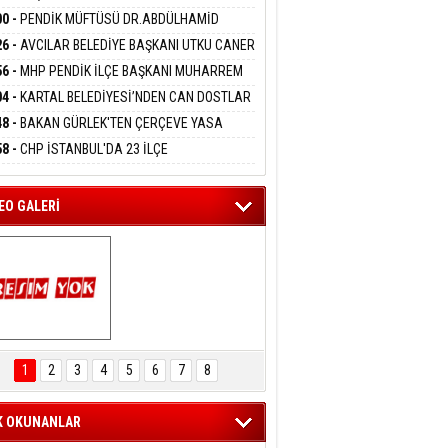
DANMAK
İYOR
GADA 15 GÖZALTI
00 -
PENDİK MÜFTÜSÜ DR.ABDÜLHAMİD
LİVAN BASIN MENSUPLARINI AĞIRLADI
26 -
AVCILAR BELEDİYE BAŞKANI UTKU CANER
eltem Kaynas
KAYA HAKKINDA TAHLİYE KARARI
56 -
MHP PENDİK İLÇE BAŞKANI MUHARREM
FFETMEYECEĞİM!
 KARTAL ORDULULAR DERNEĞİ HEYETİNİ
04 -
KARTAL BELEDİYESİ’NDEN CAN DOSTLAR
RLADI
N DEV YATIRIM!
48 -
BAKAN GÜRLEK'TEN ÇERÇEVE YASA
KLAMASI:''KIRMIZI ÇİZGİMİZ ŞEHİT AİLELERİ
58 -
CHP İSTANBUL'DA 23 İLÇE
GAZİLERİMİZİN HASSASİYETİDİR''
KANLIĞI'NDA ATAMALAR GERÇEKLEŞTİ
EO GALERİ
ARTAL ENGELSİZ 
AŞAM FESTİVALİ 
1
2
3
4
5
6
7
8
KONSERİ 
LEYİCİLERİ MEST 
ETTİ
K OKUNANLAR