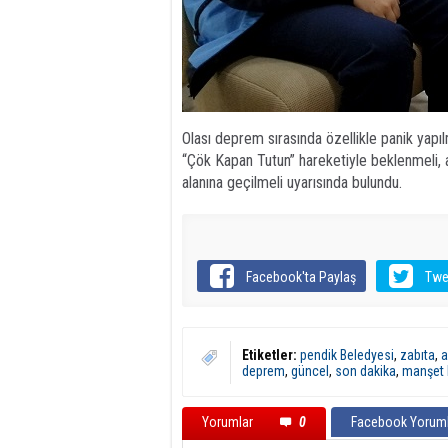
Olası deprem sırasında özellikle panik yapı
“Çök Kapan Tutun” hareketiyle beklenmeli, 
alanına geçilmeli uyarısında bulundu.
Facebook'ta Paylaş
Twe
Etiketler:
pendik Beledyesi
,
zabıta
,
a
deprem
,
güncel
,
son dakika
,
manşet 
Yorumlar
0
Facebook Yoruml