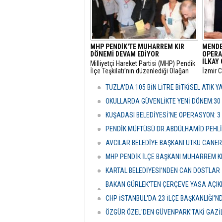
MHP PENDİK'TE MUHARREM KIR
MENDE
DÖNEMİ DEVAM EDİYOR
OPERA
İLKAY 
​Milliyetçi Hareket Partisi (MHP) Pendik
İlçe Teşkilatı’nın düzenlediği Olağan
​İzmir 
Kongre’de mevcut başkan Muharrem
tarafın
Kır, delegelerin desteğini alarak
soruşt
TUZLA'DA 105 BİN LİTRE BİTKİSEL ATIK 
yeniden göreve getirildi.
alınan
Çiçek’i
OKULLARDA GÜVENLİKTE YENİ DÖNEM:30
şüpheli
KUŞADASI BELEDİYESİ'NE OPERASYON: 3
PENDİK MÜFTÜSÜ DR.ABDÜLHAMİD PEHLİ
AVCILAR BELEDİYE BAŞKANI UTKU CANE
MHP PENDİK İLÇE BAŞKANI MUHARREM KI
KARTAL BELEDİYESİ’NDEN CAN DOSTLAR İ
BAKAN GÜRLEK'TEN ÇERÇEVE YASA AÇIKLA
HASSASİYETİDİR''
CHP İSTANBUL'DA 23 İLÇE BAŞKANLIĞI'
ÖZGÜR ÖZEL'DEN GÜVENPARK'TAKİ GAZİL