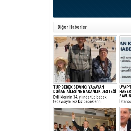
Diğer Haberler
TÜP BEBEK SEVİNCİ YAŞAYAN
UYAP'
DOĞAN AİLESİNE BAKANLIK DESTEĞİ
HABER:
SAVUN
​Evliliklerinin 34. yılında tüp bebek
tedavisiyle ikiz kız bebeklerini
​İstanb
kucaklarına alan ve Anıtkabir
gerekçe
ziyaretleriyle sosyal medyada büyük
başlatı
beğeni toplayan Doğan ailesi için Aile
elime 
ve Sosyal Hizmetler Bakanlığı harekete
oldum” 
geçti.
itirazı
çekici 