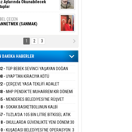
z Aylarında Okunabilecek
taplar
İBEL ÇEÇEN
ANNETMEK (SANMAK)
1
2
3
NALİZ/ ODABAŞ
ranlık DNA Kuşaklararası
ddetin Biyolojik Faturası
 DAKİKA HABERLER
yar Adıyaman
en Bu Sahaya Sığmazam
32 -
TÜP BEBEK SEVİNCİ YAŞAYAN DOĞAN
ESİNE BAKANLIK DESTEĞİ
08 -
UYAP'TAN KİRACIYA KÖTÜ
ER:''TEBLİGAT GELMEDİ'' SAVUNMASI
22 -
ÇERÇEVE YASA TEKLİFİ ADALET
san Ali Çölük
HKEMEDEN DÖNDÜ
r Satırın İçindeki İnsan
İSYONU'NDAN GEÇTİ:SÜREÇ NASIL
38 -
MHP PENDİK'TE MUHARREM KIR DÖNEMİ
EYECEK?
AM EDİYOR
45 -
MENDERES BELEDİYESİ'NE RÜŞVET
RASYONU:BELEDİYE BAŞKANI İLKAY ÇİÇEK
18 -
SOKAK BASKETBOLUNUN KALBİ
gi Kılıç
İVAS: ATEŞE ATILAN VİCDAN
İYEYE SEVK EDİLDİ
ANİYE’DE ATACAK
57 -
TUZLA'DA 105 BİN LİTRE BİTKİSEL ATIK
 TOPLANDI
18 -
OKULLARDA GÜVENLİKTE YENİ DÖNEM:30
 PERSONEL ALINACAK DEDEKTÖRLÜ ARAMA
ARIŞ BAŞARSLAN
10 -
KUŞADASI BELEDİYESİ'NE OPERASYON: 3