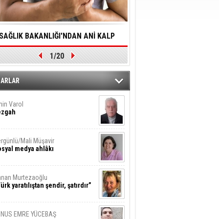
SAĞLIK BAKANLIĞI'NDAN ANİ KALP
YALNIZLIK YAŞLI BİREY
1/20
DURMALARINA HIZLI MÜDAHALE
SORUNLARA NEDEN OL
DİLMESİNE YÖNELİK ÖNLENMESİ İÇİN
ZARLAR
ÖNEMLİ ADIM
in Varol
ezgah
rgünlü/Mali Müşavir
syal medya ahlâkı
nan Murtezaoğlu
ürk yaratılıştan şendir, şatırdır”
UNUS EMRE YÜCEBAŞ