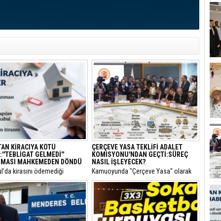
TAN KİRACIYA KÖTÜ
ÇERÇEVE YASA TEKLİFİ ADALET
''TEBLİGAT GELMEDİ''
KOMİSYONU'NDAN GEÇTİ:SÜREÇ
MASI MAHKEMEDEN DÖNDÜ
NASIL İŞLEYECEK?
ul’da kirasını ödemediği
​Kamuoyunda "Çerçeve Yasa" olarak
siyle hakkında icra takibi
bilinen ve terör örgütü PKK'nin
lan bir kiracının “Ödeme emri
kendisini feshederek silah bırakmasını
ulaşmadı, takipten geç haberdar
hedefleyen Milli Dayanışma ve
diyerek yaptığı usulsüz tebligat
Toplumsal Bütünlüğün
, İstinaf Mahkemesi’nin dikkat
Güçlendirilmesine Dair Kanun Teklifi,
kararıyla sonuçsuz kaldı.
TBMM Adalet Komisyonu'nda kabul