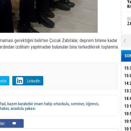
Ya
Ki
S
Z
lmaması gerektiğini belirten Çocuk Zabıtalar, deprem bitene kadar
A
Ka
ardından izdiham yapılmadan bulunulan bina terkedilerek toplanma
Şi
SON
Şi
B
15:
AİL
15:
etle
LinkedIn
HAB
14:
Ha
MA
Bi
KOM
13:
İŞL
DEV
14:
fad
,
kazım karabekir imam hatip ortaokulu
,
seminer
,
öğrenci
,
OPE
13:
Ez
haber
,
anadolu yakası
S
ADL
ÜMR
10:
YAĞ
10:
arı
BİN
B
10: