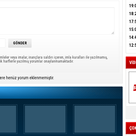
A
GEL
DAL
19:
PEH
18:
M
ÇAN
17:
A
KIR
15:
AĞI
İÇİ
14:
AÇI
12:
VE 
BAŞ
mleler veya imalar, inançlara saldırı içeren, imla kuralları ile yazılmamış,
ük harflerle yazılmış yorumlar onaylanmamaktadır.
VİD
ere henüz yorum eklenmemiştir.
K
Y
İZ
ÇO