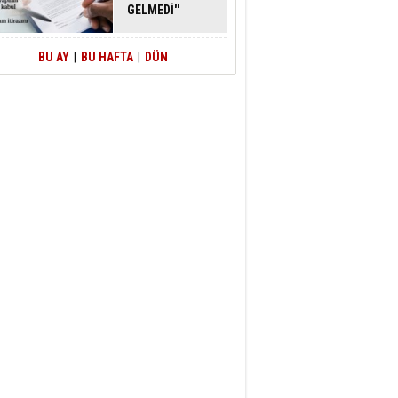
GELMEDİ''
SAVUNMASI
MAHKEMEDEN
DÖNDÜ
BU AY
|
BU HAFTA
|
DÜN