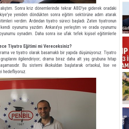
çalıştım. Sonra kriz dönemlerinde tekrar ABD'ye giderek oradaki
 Türkiye'ye yeniden döndükten sonra eğitim sektörüne adım atarak
ğitimleri verdim. Ardından tiyatro süreci başladı. Zaten tiyatronun
 kendi oyunumu yazdım. Ankara'ya yerleştim ve orada oyunumu
 oyunumu oynadım. Daha sonra ise ufak tefek kişisel eğitimlerle
ece Tiyatro Eğitimi mi Vereceksiniz?
i drama ve tiyatro olarak basamaklı bir yapıda düşünüyoruz. Tiyatro
ş gruplarını ilgilendiriyor; drama biraz daha alt yaş grubuna hitap
şamasıdır. Bu sistemi ilkokuldan başlatarak ortaokul, lise ve
i hedefliyoruz.