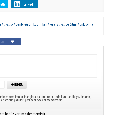
etle
LinkedIn
#tiyatro #penbileğitimkuurmları #kurs #tiyatroeğitmi #ünlüolma
arı
mleler veya imalar, inançlara saldırı içeren, imla kuralları ile yazılmamış,
ük harflerle yazılmış yorumlar onaylanmamaktadır.
ere henüz yorum eklenmemiştir.