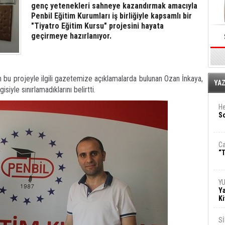
genç yetenekleri sahneye kazandırmak amacıyla
Penbil Eğitim Kurumları iş birliğiyle kapsamlı bir
"Tiyatro Eğitim Kursu" projesini hayata
geçirmeye hazırlanıyor.
n bu projeyle ilgili gazetemize açıklamalarda bulunan Ozan İnkaya,
E
YA
iyle sınırlamadıklarını belirtti.
He
So
Ca
“T
Y
Ya
Ki
S