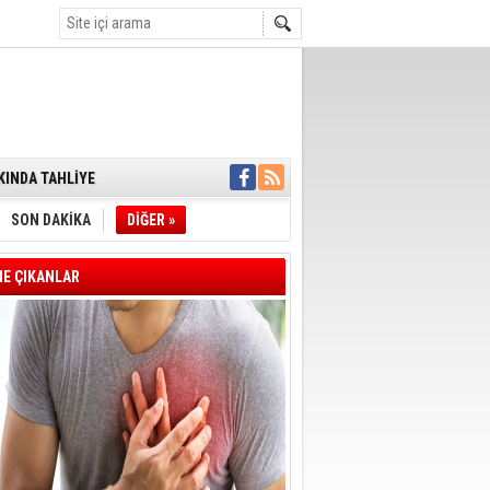
ENSUPLARINI
KINDA TAHLİYE
DULULAR DERNEĞİ
IM!
I ÇİZGİMİZ
SON DAKİKA
DİĞER »
GERÇEKLEŞTİ
'SONUÇ ALANA
DELİL KARARTMA
E ÇIKANLAR
 VERİLDİ
VE VELİ AĞBABA
OTOBÜSÜNE
YE' ÇERÇEVE YASA
A BAŞLADI