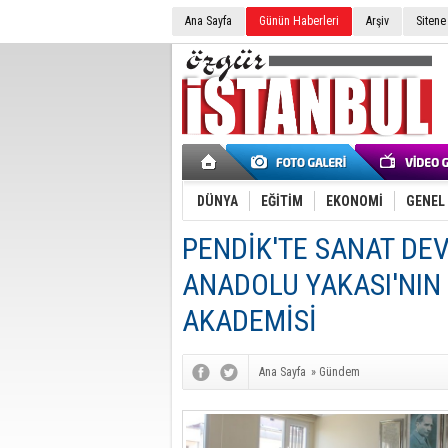
Ana Sayfa
Günün Haberleri
Arşiv
Sitene
DÜNYA
EĞİTİM
EKONOMİ
GENEL
PENDİK'TE SANAT DE
ANADOLU YAKASI'NIN
AKADEMİSİ
Ana Sayfa
»
Gündem