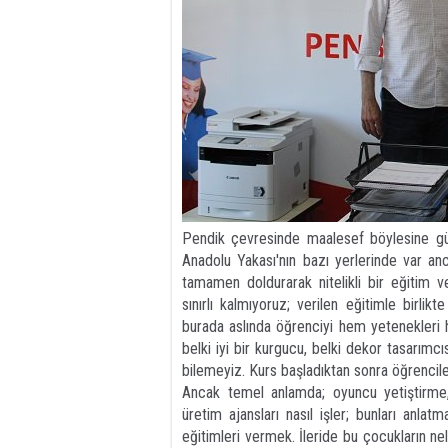
​Pendik çevresinde maalesef böylesine gü
Anadolu Yakası'nın bazı yerlerinde var anca
tamamen doldurarak nitelikli bir eğitim 
sınırlı kalmıyoruz; verilen eğitimle birli
burada aslında öğrenciyi hem yetenekleri h
belki iyi bir kurgucu, belki dekor tasarımcı
bilemeyiz. Kurs başladıktan sonra öğrencile
​Ancak temel anlamda; oyuncu yetiştirme, 
üretim ajansları nasıl işler; bunları anla
eğitimleri vermek. İleride bu çocukların nel