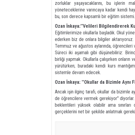
zorluklar yaşayacaklarını, bu işlerin ma
yöneteceklerine varıncaya kadar kendi hay
bu, son derece kapsamlı bir eğitim sistemi.
Ozan İnkaya:''Velileri Bilgilendirerek 
​Eğitimlerimize okullarla başladık. Okul yöne
ederken biz de onlara bilgiler aktarıyoruz
Temmuz ve ağustos aylarında, öğrencileri ve
​Süreci iki aşamalı gibi düşünebiliriz: Birin
birliği yapmak. Okullarla çalışırken onların 
yürütürken; buradaki kendi kurs mantığımı
sistemle devam edecek.
Ozan İnkaya: ''Okullar da Bizimle Aynı Fi
Ancak işin ilginç tarafı, okullar da bizimle a
de öğrencilere vermek gerekiyor" diyorlar. Ç
beklentileri yüksek olabilir ama sınırl
gerçeklerini net bir şekilde anlatmak gereki