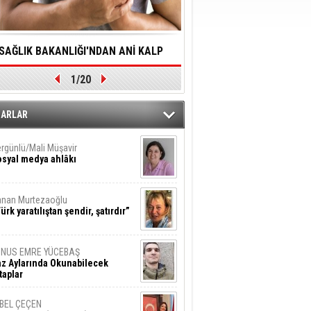
SAĞLIK BAKANLIĞI'NDAN ANİ KALP
YALNIZLIK YAŞLI BİREY
1/20
DURMALARINA HIZLI MÜDAHALE
SORUNLARA NEDEN OL
DİLMESİNE YÖNELİK ÖNLENMESİ İÇİN
ZARLAR
ÖNEMLİ ADIM
rgünlü/Mali Müşavir
syal medya ahlâkı
nan Murtezaoğlu
ürk yaratılıştan şendir, şatırdır”
UNUS EMRE YÜCEBAŞ
z Aylarında Okunabilecek
taplar
İBEL ÇEÇEN