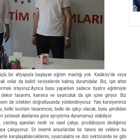
çlü bir altyapıyla başlayan eğitim mantığı yok. Kadıköy'de veya
k onlar da belirli seviyelerde kalmış durumdalar. Biz, işin altını
vermek istiyoruz.Ayrıca bunu yaparken sadece tiyatro eğitimiyle
kte dekor tasarımı, kamera ve oyunculuk da işin içine giriyor. Biz
em de istekleri doğrultusunda yönlendiriyoruz. Yani kursiyerimiz
sı, belki kostüm tasarımcısı, belki de ışıkçı olacak; bunu şimdiden
ri yetenek alanlarına göre ayrıştırma durumumuz olabiliyor.
casting ajansları nedir ve nasıl çalışır, prodüksiyon dediğimiz
tmaya çalışıyoruz. En önemli unsurlardan bir tanesi de velilere bu
erle karşılaşabileceklerini, oyunculukta ve dizi sektöründe ne gibi