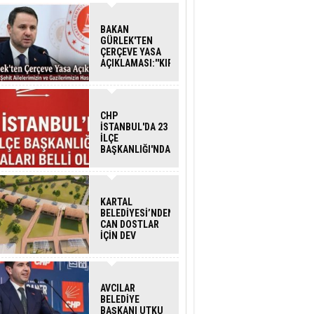
BAKAN
GÜRLEK'TEN
ÇERÇEVE YASA
AÇIKLAMASI:''KIRMIZI
ÇİZGİMİZ ŞEHİT
AİLELERİ VE
GAZİLERİMİZİN
HASSASİYETİDİR''
CHP
İSTANBUL'DA 23
İLÇE
BAŞKANLIĞI'NDA
ATAMALAR
GERÇEKLEŞTİ
KARTAL
BELEDİYESİ’NDEN
CAN DOSTLAR
İÇİN DEV
YATIRIM!
AVCILAR
BELEDİYE
BAŞKANI UTKU