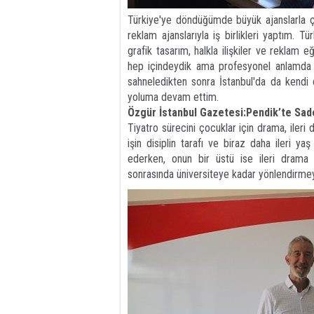
​Türkiye'ye döndüğümde büyük ajanslarla 
reklam ajanslarıyla iş birlikleri yaptım.
grafik tasarım, halkla ilişkiler ve reklam e
hep içindeydik ama profesyonel anlamda
sahneledikten sonra İstanbul'da da kendi
yoluma devam ettim.
Özgür İstanbul Gazetesi:​Pendik’te Sad
​Tiyatro sürecini çocuklar için drama, iler
işin disiplin tarafı ve biraz daha ileri ya
ederken, onun bir üstü ise ileri drama a
sonrasında üniversiteye kadar yönlendirmey