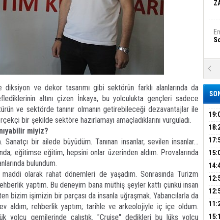
Z
Em
S
A
Ka
Şi
 diksiyon ve dekor tasarımı gibi sektörün farklı alanlarında da
SON
eflediklerinin altını çizen İnkaya, bu yolculukta gençleri sadece
Şi
türün ve sektörde tanınır olmanın getirebileceği dezavantajlar ile
B
19:
erçekçi bir şekilde sektöre hazırlamayı amaçladıklarını vurguladı.
PEH
18:
ıyabilir miyiz?
ÇAN
17:
anatçı bir ailede büyüdüm. Tanınan insanlar, sevilen insanlar...
Ha
Bi
KIR
ında; eğitimse eğitim, hepsini onlar üzerinden aldım. Provalarında
15:
yanlarında bulundum.
AĞI
İÇİ
14:
, maddi olarak rahat dönemleri de yaşadım. Sonrasında Turizm
AÇI
12:
Ez
 rehberlik yaptım. Bu deneyim bana müthiş şeyler kattı çünkü insan
S
VE 
BAŞ
12:
ten bizim işimizin bir parçası da insanla uğraşmak. Yabancılarla da
GAZ
11:
örev aldım, rehberlik yaptım; tarihle ve arkeolojiyle iç içe oldum.
ARK
GEL
B
ük yolcu gemilerinde çalıştık. "Cruise" dedikleri bu lüks yolcu
15: