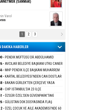
ANNETMEK (SANMAK)
in Varol
oros
1
2
3
NALİZ/ ODABAŞ
ranlık DNA Kuşaklararası
ddetin Biyolojik Faturası
 DAKİKA HABERLER
yar Adıyaman
en Bu Sahaya Sığmazam
00 -
PENDİK MÜFTÜSÜ DR.ABDÜLHAMİD
LİVAN BASIN MENSUPLARINI AĞIRLADI
26 -
AVCILAR BELEDİYE BAŞKANI UTKU CANER
KAYA HAKKINDA TAHLİYE KARARI
56 -
MHP PENDİK İLÇE BAŞKANI MUHARREM
san Ali Çölük
r Satırın İçindeki İnsan
 KARTAL ORDULULAR DERNEĞİ HEYETİNİ
04 -
KARTAL BELEDİYESİ’NDEN CAN DOSTLAR
RLADI
N DEV YATIRIM!
48 -
BAKAN GÜRLEK'TEN ÇERÇEVE YASA
KLAMASI:''KIRMIZI ÇİZGİMİZ ŞEHİT AİLELERİ
58 -
CHP İSTANBUL'DA 23 İLÇE
gi Kılıç
İVAS: ATEŞE ATILAN VİCDAN
GAZİLERİMİZİN HASSASİYETİDİR''
KANLIĞI'NDA ATAMALAR GERÇEKLEŞTİ
51 -
ÖZGÜR ÖZEL'DEN GÜVENPARK'TAKİ
İLERE DESTEK:''SONUÇ ALANA KADAR
26 -
GÜLİSTAN DOK DOSYASINDA FLAŞ
ANIZDAYIZ''
İŞME: 2 DALGIÇ DELİL KARARTMA
ARIŞ BAŞARSLAN
12 -
ÖZEL ÇOCUK VE AİLE AKADEMİSİ'NDE 60