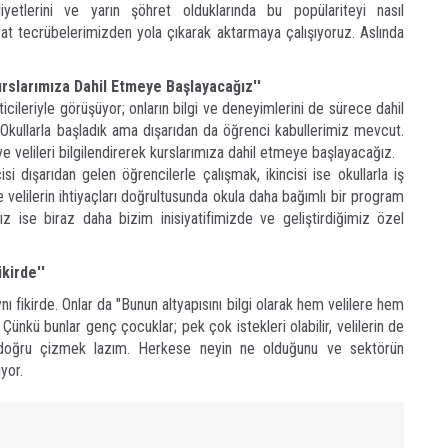
liyetlerini ve yarın şöhret olduklarında bu popülariteyi nasıl
at tecrübelerimizden yola çıkarak aktarmaya çalışıyoruz. Aslında
Kurslarımıza Dahil Etmeye Başlayacağız''
ticileriyle görüşüyor; onların bilgi ve deneyimlerini de sürece dahil
. Okullarla başladık ama dışarıdan da öğrenci kabullerimiz mevcut.
 velileri bilgilendirerek kurslarımıza dahil etmeye başlayacağız.
cisi dışarıdan gelen öğrencilerle çalışmak, ikincisi ise okullarla iş
ve velilerin ihtiyaçları doğrultusunda okula daha bağımlı bir program
z ise biraz daha bizim inisiyatifimizde ve geliştirdiğimiz özel
kirde''
ynı fikirde. Onlar da "Bunun altyapısını bilgi olarak hem velilere hem
ünkü bunlar genç çocuklar; pek çok istekleri olabilir, velilerin de
arı doğru çizmek lazım. Herkese neyin ne olduğunu ve sektörün
yor.