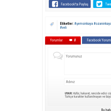
Facebook'ta Paylaş
Twe
Etiketler:
#şemsinkaya #ozaninkaya 
#veli
Yorumlar
0
Facebook Yoruml
UYARI:
Küfür, hakaret, rencide edici cü
Türkçe karakter kullanılmayan ve büy
Bu hab