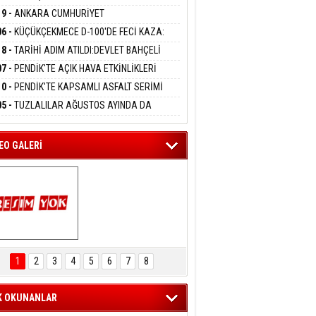
DANMAK
LAMASIYLA TUTUTKLANDI
UĞA HİZMET VERİLDİ
19 -
ANKARA CUMHURİYET
SAVCILIĞINDAN ÖZGÜR ÖZEL VE VELİ
06 -
KÜÇÜKÇEKMECE D-100'DE FECİ KAZA:
ABA HAKKINDA FEZLEKE
eltem Kaynas
MOBİL İETT OTOBÜSÜNE ÇARPTI 3 KİŞİ
18 -
TARİHİ ADIM ATILDI:DEVLET BAHÇELİ
FFETMEYECEĞİM!
ATINI KAYBETTİ
RÖRSÜZ TÜRKİYE' ÇERÇEVE YASA TEKLİFİNİ
07 -
PENDİK'TE AÇIK HAVA ETKİNLİKLERİ
ALADI
UK SİNEMASIYLA BAŞLADI
10 -
PENDİK'TE KAPSAMLI ASFALT SERİMİ
LADI
05 -
TUZLALILAR AĞUSTOS AYINDA DA
EMAYA DOYACAK
EO GALERİ
ARTAL ENGELSİZ 
AŞAM FESTİVALİ 
1
2
3
4
5
6
7
8
KONSERİ 
LEYİCİLERİ MEST 
ETTİ
K OKUNANLAR