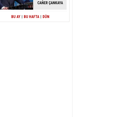
CANER ÇANKAYA
HAKKINDA
TAHLİYE KARARI
BU AY
|
BU HAFTA
|
DÜN