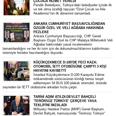
ÇOCUĞA HİZMET VERİLDİ
Pendik Belediyesi, Türkiye’deki belediyeler içinde ilk
ve tek olma özelliği taşıyan “Özel Çocuk ve Aile
Akademisi”nin ilk dönemini tamamladı.
ANKARA CUMHURİYET BAŞSAVCILIĞINDAN
ÖZGÜR ÖZEL VE VELİ AĞBABA HAKKINDA
FEZLEKE
​Ankara Cumhuriyet Başsavcılığı, CHP Genel
Başkanı Özgür Özel ile CHP Malatya Milletvekili Veli
Ağbaba hakkındaki yasal incelemelerin
tamamlandığını ve her iki isim için de dokunulmazlıklarının kaldırılması
istemiyle fezleke hazırlandığını duyurdu.
KÜÇÜKÇEKMECE D-100'DE FECİ KAZA:
OTOMOBİL İETT OTOBÜSÜNE ÇARPTI 3 KİŞİ
HAYATINI KAYBETTİ
​İstanbul Küçükçekmece D-100 Karayolu Edirne
istikametinde sürücüsünün kimliği henüz tespit
edilemeyen 34 BLN 100 plakalı otomobil, önünde
seyreden bir İETT otobüsüne arkadan hızla çarptı.
TARİHİ ADIM ATILDI:DEVLET BAHÇELİ
'TERÖRSÜZ TÜRKİYE' ÇERÇEVE YASA
TEKLİFİNİ İMZALADI
​Milliyetçi Hareket Partisi (MHP) Genel Başkanı
Devlet Bahçeli, kamuoyunda "Terörsüz Türkiye"