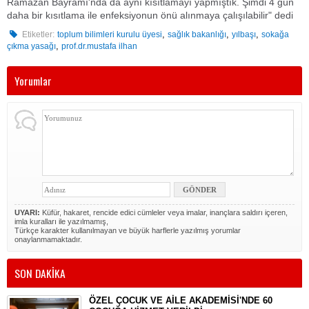
Ramazan Bayramı'nda da aynı kısıtlamayı yapmıştık. Şimdi 4 gün
daha bir kısıtlama ile enfeksiyonun önü alınmaya çalışılabilir"
dedi
,
,
,
Etiketler:
toplum bilimleri kurulu üyesi
sağlık bakanlığı
yılbaşı
sokağa
,
çıkma yasağı
prof.dr.mustafa ilhan
Yorumlar
UYARI:
Küfür, hakaret, rencide edici cümleler veya imalar, inançlara saldırı içeren,
imla kuralları ile yazılmamış,
Türkçe karakter kullanılmayan ve büyük harflerle yazılmış yorumlar
onaylanmamaktadır.
SON DAKİKA
ÖZEL ÇOCUK VE AİLE AKADEMİSİ'NDE 60