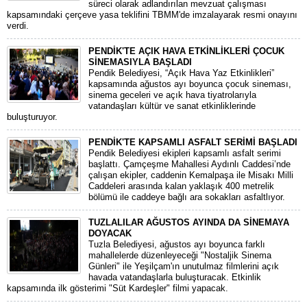
süreci olarak adlandırılan mevzuat çalışması
kapsamındaki çerçeve yasa teklifini TBMM'de imzalayarak resmi onayını
verdi.
PENDİK'TE AÇIK HAVA ETKİNLİKLERİ ÇOCUK
SİNEMASIYLA BAŞLADI
Pendik Belediyesi, “Açık Hava Yaz Etkinlikleri”
kapsamında ağustos ayı boyunca çocuk sineması,
sinema geceleri ve açık hava tiyatrolarıyla
vatandaşları kültür ve sanat etkinliklerinde
buluşturuyor.
PENDİK'TE KAPSAMLI ASFALT SERİMİ BAŞLADI
Pendik Belediyesi ekipleri kapsamlı asfalt serimi
başlattı. Çamçeşme Mahallesi Aydınlı Caddesi’nde
çalışan ekipler, caddenin Kemalpaşa ile Misakı Milli
Caddeleri arasında kalan yaklaşık 400 metrelik
bölümü ile caddeye bağlı ara sokakları asfaltlıyor.
TUZLALILAR AĞUSTOS AYINDA DA SİNEMAYA
DOYACAK
Tuzla Belediyesi, ağustos ayı boyunca farklı
mahallelerde düzenleyeceği "Nostaljik Sinema
Günleri" ile Yeşilçam'ın unutulmaz filmlerini açık
havada vatandaşlarla buluşturacak. Etkinlik
kapsamında ilk gösterimi "Süt Kardeşler" filmi yapacak.