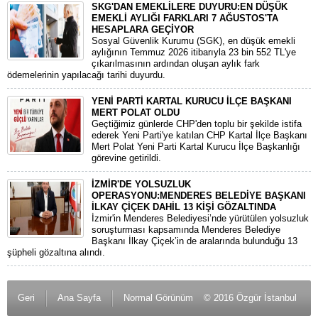
SKG'DAN EMEKLİLERE DUYURU:EN DÜŞÜK
EMEKLİ AYLIĞI FARKLARI 7 AĞUSTOS'TA
HESAPLARA GEÇİYOR
​Sosyal Güvenlik Kurumu (SGK), en düşük emekli
aylığının Temmuz 2026 itibarıyla 23 bin 552 TL'ye
çıkarılmasının ardından oluşan aylık fark
ödemelerinin yapılacağı tarihi duyurdu.
YENİ PARTİ KARTAL KURUCU İLÇE BAŞKANI
MERT POLAT OLDU
Geçtiğimiz günlerde CHP'den toplu bir şekilde istifa
ederek Yeni Parti'ye katılan CHP Kartal İlçe Başkanı
Mert Polat Yeni Parti Kartal Kurucu İlçe Başkanlığı
görevine getirildi.
İZMİR'DE YOLSUZLUK
OPERASYONU:MENDERES BELEDİYE BAŞKANI
İLKAY ÇİÇEK DAHİL 13 KİŞİ GÖZALTINDA
​İzmir'in Menderes Belediyesi’nde yürütülen yolsuzluk
soruşturması kapsamında Menderes Belediye
Başkanı İlkay Çiçek’in de aralarında bulunduğu 13
şüpheli gözaltına alındı.
Geri
Ana Sayfa
Normal Görünüm
© 2016 Özgür İstanbul