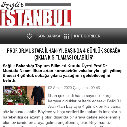
SON DAKİKA
KATEGORİLER
PROF.DR.MUSTAFA İLHAN:'YILBAŞINDA 4 GÜNLÜK SOKAĞA
ÇIKMA KISITLAMASI OLABİLİR'
Sağlık Bakanlığı Toplum Bilimleri Kurulu Üyesi Prof.Dr.
Mustafa Necmi İlhan artan koranavirüs vakalarıyla ilgili yılbaşı
öncesi 4 günlük sokağa çıkma yasağının gelebileceğini
belirtti.
02 Aralık 2020 Çarşamba 09:43
İlhan çok ciddi hasta sayısı ile karşı
karşıya olduklarını ifade ederek:"Belki 31
Aralık'tan başlayıp 4 günlük bir kısıtlama
söz konusu olabilir. Böylece yılbaşı vesilesi ile toplumda insanların
hareketliliği de azalmış olur, dışarıda bir araya gelme engellenmiş
olur, ev içinde bir araya gelme engellenmiş olur. Biliyorsunuz