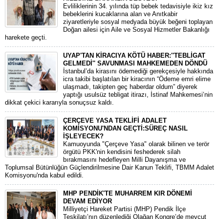
​Evliliklerinin 34. yılında tüp bebek tedavisiyle ikiz kız
bebeklerini kucaklarına alan ve Anıtkabir
ziyaretleriyle sosyal medyada büyük beğeni toplayan
Doğan ailesi için Aile ve Sosyal Hizmetler Bakanlığı
harekete geçti.
UYAP'TAN KİRACIYA KÖTÜ HABER:''TEBLİGAT
GELMEDİ'' SAVUNMASI MAHKEMEDEN DÖNDÜ
​İstanbul’da kirasını ödemediği gerekçesiyle hakkında
icra takibi başlatılan bir kiracının “Ödeme emri elime
ulaşmadı, takipten geç haberdar oldum” diyerek
yaptığı usulsüz tebligat itirazı, İstinaf Mahkemesi’nin
dikkat çekici kararıyla sonuçsuz kaldı.
ÇERÇEVE YASA TEKLİFİ ADALET
KOMİSYONU'NDAN GEÇTİ:SÜREÇ NASIL
İŞLEYECEK?
​Kamuoyunda "Çerçeve Yasa" olarak bilinen ve terör
örgütü PKK'nin kendisini feshederek silah
bırakmasını hedefleyen Milli Dayanışma ve
Toplumsal Bütünlüğün Güçlendirilmesine Dair Kanun Teklifi, TBMM Adalet
Komisyonu'nda kabul edildi.
MHP PENDİK'TE MUHARREM KIR DÖNEMİ
DEVAM EDİYOR
​Milliyetçi Hareket Partisi (MHP) Pendik İlçe
Teşkilatı’nın düzenlediği Olağan Kongre’de mevcut