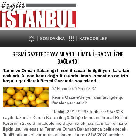
SON DAKİKA
KATEGORİLER
RESMİ GAZETEDE YAYIMLANDI; LİMON İHRACATI İZNE
BAĞLANDI
Tarım ve Orman Bakanlığı limon ihracatı ile ilgili yeni kararları
açıkladı. Alınan karar doğrultusunda limon ihracatına ön izin
koşulu getirilerek Resmi Gazetede yayımlandı.
07 Nisan 2020 Salı 08:37
Resmi Gazete'de yer alan tebliğde şu
ifadeler yer verildi:
"Tebliğ, 22/12/1995 tarihli ve 95/7623
sayılı Bakanlar Kurulu Kararı ile yürürlüğe konulan İhracat Rejimi
Kararının 2. ve 3. maddelerine dayanılarak hazırlanırken ön izne
ilişkin usul ve esaslar Tarım ve Orman Bakanlığınca belirlenecek.
Tebliğ hükümleri yürürlük tarihinden itibaren 31/8/2020 tarihine