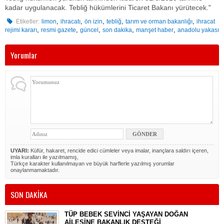
kadar uygulanacak. Tebliğ hükümlerini Ticaret Bakanı yürütecek."
,
,
,
,
,
Etiketler:
limon
ihracatı
ön izin
tebliğ
tarım ve orman bakanlığı
ihracat
,
,
,
,
,
rejimi kararı
resmi gazete
güncel
son dakika
manşet haber
anadolu yakası
Yorumlar
UYARI:
Küfür, hakaret, rencide edici cümleler veya imalar, inançlara saldırı içeren,
imla kuralları ile yazılmamış,
Türkçe karakter kullanılmayan ve büyük harflerle yazılmış yorumlar
onaylanmamaktadır.
SON DAKİKA
TÜP BEBEK SEVİNCİ YAŞAYAN DOĞAN
AİLESİNE BAKANLIK DESTEĞİ