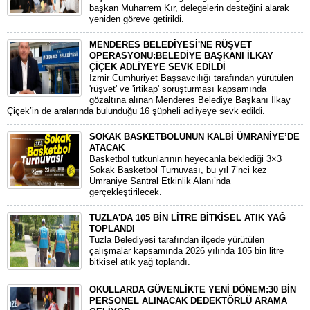
başkan Muharrem Kır, delegelerin desteğini alarak
yeniden göreve getirildi.
MENDERES BELEDİYESİ'NE RÜŞVET
OPERASYONU:BELEDİYE BAŞKANI İLKAY
ÇİÇEK ADLİYEYE SEVK EDİLDİ
​İzmir Cumhuriyet Başsavcılığı tarafından yürütülen
'rüşvet' ve 'irtikap' soruşturması kapsamında
gözaltına alınan Menderes Belediye Başkanı İlkay
Çiçek’in de aralarında bulunduğu 16 şüpheli adliyeye sevk edildi.
SOKAK BASKETBOLUNUN KALBİ ÜMRANİYE’DE
ATACAK
Basketbol tutkunlarının heyecanla beklediği 3×3
Sokak Basketbol Turnuvası, bu yıl 7’nci kez
Ümraniye Santral Etkinlik Alanı’nda
gerçekleştirilecek.
TUZLA'DA 105 BİN LİTRE BİTKİSEL ATIK YAĞ
TOPLANDI
Tuzla Belediyesi tarafından ilçede yürütülen
çalışmalar kapsamında 2026 yılında 105 bin litre
bitkisel atık yağ toplandı.
OKULLARDA GÜVENLİKTE YENİ DÖNEM:30 BİN
PERSONEL ALINACAK DEDEKTÖRLÜ ARAMA