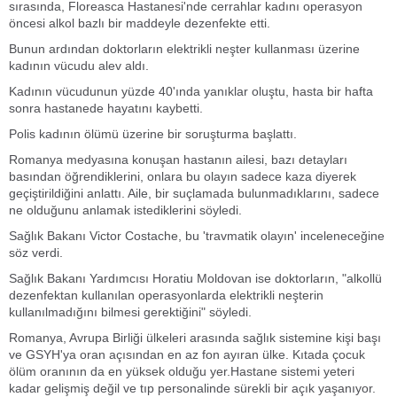
sırasında, Floreasca Hastanesi'nde cerrahlar kadını operasyon
öncesi alkol bazlı bir maddeyle dezenfekte etti.
Bunun ardından doktorların elektrikli neşter kullanması üzerine
kadının vücudu alev aldı.
Kadının vücudunun yüzde 40'ında yanıklar oluştu, hasta bir hafta
sonra hastanede hayatını kaybetti.
Polis kadının ölümü üzerine bir soruşturma başlattı.
Romanya medyasına konuşan hastanın ailesi, bazı detayları
basından öğrendiklerini, onlara bu olayın sadece kaza diyerek
geçiştirildiğini anlattı. Aile, bir suçlamada bulunmadıklarını, sadece
ne olduğunu anlamak istediklerini söyledi.
Sağlık Bakanı Victor Costache, bu 'travmatik olayın' inceleneceğine
söz verdi.
Sağlık Bakanı Yardımcısı Horatiu Moldovan ise doktorların, "alkollü
dezenfektan kullanılan operasyonlarda elektrikli neşterin
kullanılmadığını bilmesi gerektiğini" söyledi.
Romanya, Avrupa Birliği ülkeleri arasında sağlık sistemine kişi başı
ve GSYH'ya oran açısından en az fon ayıran ülke. Kıtada çocuk
ölüm oranının da en yüksek olduğu yer.Hastane sistemi yeteri
kadar gelişmiş değil ve tıp personalinde sürekli bir açık yaşanıyor.