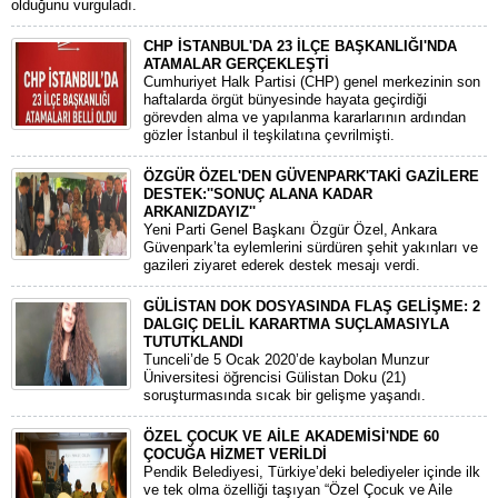
olduğunu vurguladı.
CHP İSTANBUL'DA 23 İLÇE BAŞKANLIĞI'NDA
ATAMALAR GERÇEKLEŞTİ
​Cumhuriyet Halk Partisi (CHP) genel merkezinin son
haftalarda örgüt bünyesinde hayata geçirdiği
görevden alma ve yapılanma kararlarının ardından
gözler İstanbul il teşkilatına çevrilmişti.
ÖZGÜR ÖZEL'DEN GÜVENPARK'TAKİ GAZİLERE
DESTEK:''SONUÇ ALANA KADAR
ARKANIZDAYIZ''
​Yeni Parti Genel Başkanı Özgür Özel, Ankara
Güvenpark’ta eylemlerini sürdüren şehit yakınları ve
gazileri ziyaret ederek destek mesajı verdi.
GÜLİSTAN DOK DOSYASINDA FLAŞ GELİŞME: 2
DALGIÇ DELİL KARARTMA SUÇLAMASIYLA
TUTUTKLANDI
​Tunceli’de 5 Ocak 2020’de kaybolan Munzur
Üniversitesi öğrencisi Gülistan Doku (21)
soruşturmasında sıcak bir gelişme yaşandı.
ÖZEL ÇOCUK VE AİLE AKADEMİSİ'NDE 60
ÇOCUĞA HİZMET VERİLDİ
Pendik Belediyesi, Türkiye’deki belediyeler içinde ilk
ve tek olma özelliği taşıyan “Özel Çocuk ve Aile