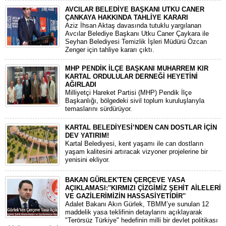
AVCILAR BELEDİYE BAŞKANI UTKU CANER
ÇANKAYA HAKKINDA TAHLİYE KARARI
​Aziz İhsan Aktaş davasında tutuklu yargılanan
Avcılar Belediye Başkanı Utku Caner Çaykara ile
Seyhan Belediyesi Temizlik İşleri Müdürü Özcan
Zenger için tahliye kararı çıktı.
MHP PENDİK İLÇE BAŞKANI MUHARREM KIR
KARTAL ORDULULAR DERNEĞİ HEYETİNİ
AĞIRLADI
​Milliyetçi Hareket Partisi (MHP) Pendik İlçe
Başkanlığı, bölgedeki sivil toplum kuruluşlarıyla
temaslarını sürdürüyor.
KARTAL BELEDİYESİ’NDEN CAN DOSTLAR İÇİN
DEV YATIRIM!
Kartal Belediyesi, kent yaşamı ile can dostların
yaşam kalitesini artıracak vizyoner projelerine bir
yenisini ekliyor.
BAKAN GÜRLEK'TEN ÇERÇEVE YASA
AÇIKLAMASI:''KIRMIZI ÇİZGİMİZ ŞEHİT AİLELERİ
VE GAZİLERİMİZİN HASSASİYETİDİR''
Adalet Bakanı Akın Gürlek, TBMM’ye sunulan 12
maddelik yasa teklifinin detaylarını açıklayarak
"Terörsüz Türkiye" hedefinin milli bir devlet politikası