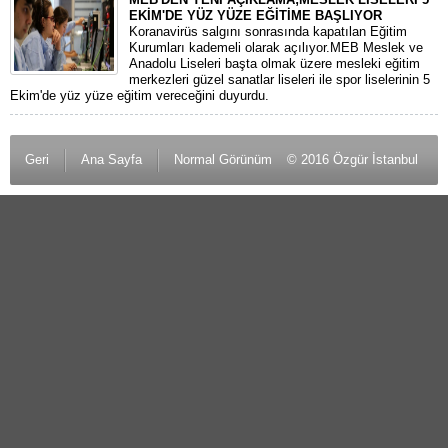
EKİM'DE YÜZ YÜZE EĞİTİME BAŞLIYOR
Koranavirüs salgını sonrasında kapatılan Eğitim
Kurumları kademeli olarak açılıyor.MEB Meslek ve
Anadolu Liseleri başta olmak üzere mesleki eğitim
merkezleri güzel sanatlar liseleri ile spor liselerinin 5
Ekim'de yüz yüze eğitim vereceğini duyurdu.
Geri
Ana Sayfa
Normal Görünüm
© 2016 Özgür İstanbul