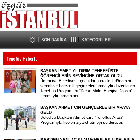
SON DAKİKA
KATEGORİLER
Tenefüs Haberleri
BAŞKAN İSMET YILDIRIM TENEFFÜSTE
ÖĞRENCİLERİN SEVİNCİNE ORTAK OLDU
Ümraniye Belediyesi, çocukların ara tatil dönemini
verimli ve hareketli geçirmeleri amacıyla düzenlenen
Teneffüs Programı’nı “Derse Mola, Enerjiyi Depola”
temasıyla tamamladı.
BAŞKAN AHMET CİN GENÇLERLE BİR ARAYA
GELDİ
Belediye Başkanı Ahmet Cin: “Teneffüs Arası”
Programıyla liseleri ziyaret etmeyi sürdürüyor.
MEB'DEN YENİ AÇIKLAMA;MESLEK LİSELERİ 5