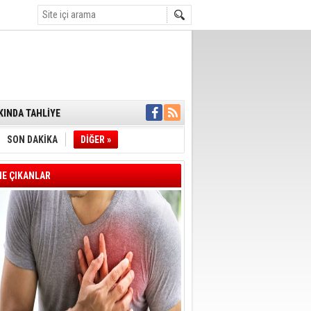
ENSUPLARINI
KINDA TAHLİYE
DULULAR DERNEĞİ
IM!
I ÇİZGİMİZ
SON DAKİKA
DİĞER »
GERÇEKLEŞTİ
'SONUÇ ALANA
DELİL KARARTMA
E ÇIKANLAR
 VERİLDİ
VE VELİ AĞBABA
OTOBÜSÜNE
YE' ÇERÇEVE YASA
A BAŞLADI