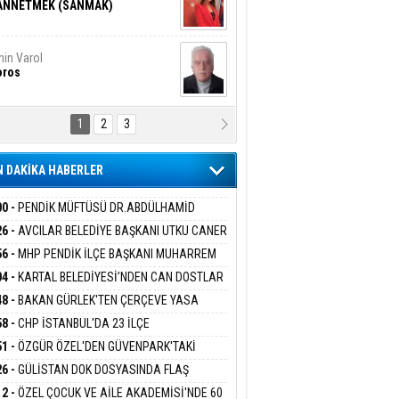
ANNETMEK (SANMAK)
in Varol
oros
1
2
3
NALİZ/ ODABAŞ
ranlık DNA Kuşaklararası
ddetin Biyolojik Faturası
 DAKİKA HABERLER
yar Adıyaman
en Bu Sahaya Sığmazam
00 -
PENDİK MÜFTÜSÜ DR.ABDÜLHAMİD
LİVAN BASIN MENSUPLARINI AĞIRLADI
26 -
AVCILAR BELEDİYE BAŞKANI UTKU CANER
KAYA HAKKINDA TAHLİYE KARARI
56 -
MHP PENDİK İLÇE BAŞKANI MUHARREM
san Ali Çölük
r Satırın İçindeki İnsan
 KARTAL ORDULULAR DERNEĞİ HEYETİNİ
04 -
KARTAL BELEDİYESİ’NDEN CAN DOSTLAR
RLADI
N DEV YATIRIM!
48 -
BAKAN GÜRLEK'TEN ÇERÇEVE YASA
KLAMASI:''KIRMIZI ÇİZGİMİZ ŞEHİT AİLELERİ
58 -
CHP İSTANBUL'DA 23 İLÇE
gi Kılıç
İVAS: ATEŞE ATILAN VİCDAN
GAZİLERİMİZİN HASSASİYETİDİR''
KANLIĞI'NDA ATAMALAR GERÇEKLEŞTİ
51 -
ÖZGÜR ÖZEL'DEN GÜVENPARK'TAKİ
İLERE DESTEK:''SONUÇ ALANA KADAR
26 -
GÜLİSTAN DOK DOSYASINDA FLAŞ
ANIZDAYIZ''
İŞME: 2 DALGIÇ DELİL KARARTMA
ARIŞ BAŞARSLAN
12 -
ÖZEL ÇOCUK VE AİLE AKADEMİSİ'NDE 60