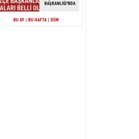
BAŞKANLIĞI'NDA
ATAMALAR
GERÇEKLEŞTİ
BU AY
|
BU HAFTA
|
DÜN