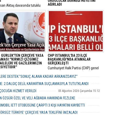
I
ORDULULAR DERNEĞİ HEYETİNİ
AĞIRLADI
hsan Aktaş davasında tutuklu
nan Avcılar Belediye Başkanı
​Milliyetçi Hareket Partisi (MHP) Pendik
aner Çaykara ile Seyhan
İlçe Başkanlığı, bölgedeki sivil toplum
esi Temizlik İşleri Müdürü
kuruluşlarıyla temaslarını sürdürüyor.
enger için tahliye kararı çıktı.
 GÜRLEK'TEN ÇERÇEVE YASA
CHP İSTANBUL'DA 23 İLÇE
MASI:''KIRMIZI ÇİZGİMİZ
BAŞKANLIĞI'NDA ATAMALAR
AİLELERİ VE GAZİLERİMİZİN
GERÇEKLEŞTİ
İYETİDİR''
​Cumhuriyet Halk Partisi (CHP) genel
 Bakanı Akın Gürlek, TBMM’ye
merkezinin son haftalarda örgüt
 12 maddelik yasa teklifinin
bünyesinde hayata geçirdiği görevden
ERE DESTEK:''SONUÇ ALANA KADAR ARKANIZDAYIZ''
rını açıklayarak "Terörsüz
alma ve yapılanma kararlarının
06 Ağustos 2026 Perşembe 12:51
" hedefinin milli bir devlet
ardından gözler İstanbul il teşkilatına
ME: 2 DALGIÇ DELİL KARARTMA SUÇLAMASIYLA TUTUTKLANDI
ası olduğunu vurguladı.
çevrilmişti.
06 Ağustos 2026 Perşembe 11:26
 ÇOCUĞA HİZMET VERİLDİ
05 Ağustos 2026 Çarşamba 15:12
 ÖZGÜR ÖZEL VE VELİ AĞBABA HAKKINDA FEZLEKE
05 Ağustos 2026 Çarşamba 10:19
MOBİL İETT OTOBÜSÜNE ÇARPTI 3 KİŞİ HAYATINI KAYBETTİ
05 Ağustos 2026 Çarşamba 10:06
ERÖRSÜZ TÜRKİYE' ÇERÇEVE YASA TEKLİFİNİ İMZALADI