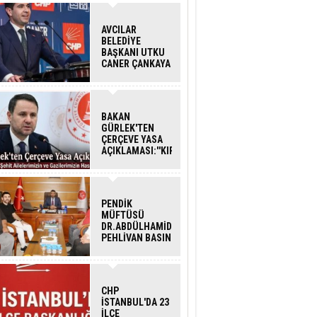
AVCILAR
BELEDİYE
BAŞKANI UTKU
CANER ÇANKAYA
HAKKINDA
TAHLİYE KARARI
BAKAN
GÜRLEK'TEN
ÇERÇEVE YASA
AÇIKLAMASI:''KIRMIZI
ÇİZGİMİZ ŞEHİT
AİLELERİ VE
GAZİLERİMİZİN
HASSASİYETİDİR''
PENDİK
MÜFTÜSÜ
DR.ABDÜLHAMİD
PEHLİVAN BASIN
MENSUPLARINI
AĞIRLADI
CHP
İSTANBUL'DA 23
İLÇE