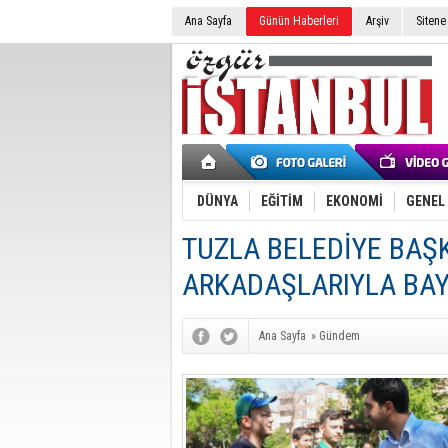
Ana Sayfa
Günün Haberleri
Arşiv
Sitene
DÜNYA
EĞİTİM
EKONOMİ
GENEL
TUZLA BELEDİYE BAŞK
ARKADAŞLARIYLA BA
Ana Sayfa
»
Gündem