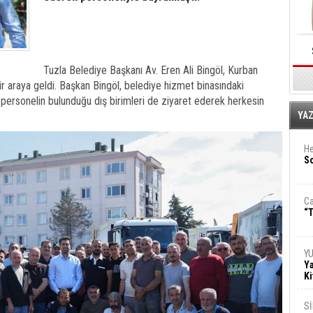
Tuzla Belediye Başkanı Av. Eren Ali Bingöl, Kurban
ir araya geldi. Başkan Bingöl, belediye hizmet binasındaki
 personelin bulunduğu dış birimleri de ziyaret ederek herkesin
E
YA
He
So
Ca
“T
Y
Ya
Ki
S