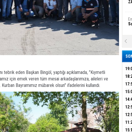
Z
Em
S
A
Ka
Şi
SON
Şi
B
19:
nı tebrik eden Başkan Bingöl, yaptığı açıklamada, "Kıymetli
PEH
18:
lamız için emek veren tüm mesai arkadaşlarımıza, aileleri ve
ÇAN
17:
um. Kurban Bayramımız mübarek olsun" ifadelerini kullandı.
Ha
Bi
KIR
15:
AĞI
İÇİ
14:
AÇI
12:
Ez
S
VE 
BAŞ
12:
GAZ
11:
ARK
GEL
B
15: