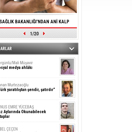
SAĞLIK BAKANLIĞI'NDAN ANİ KALP
YALNIZLIK YAŞLI BİREY
1/20
DURMALARINA HIZLI MÜDAHALE
SORUNLARA NEDEN OL
DİLMESİNE YÖNELİK ÖNLENMESİ İÇİN
ZARLAR
ÖNEMLİ ADIM
rgünlü/Mali Müşavir
syal medya ahlâkı
nan Murtezaoğlu
ürk yaratılıştan şendir, şatırdır”
UNUS EMRE YÜCEBAŞ
z Aylarında Okunabilecek
taplar
İBEL ÇEÇEN