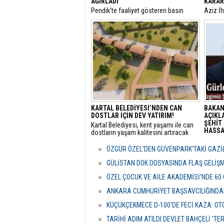
AĞIRLADI
KARAR
​Pendik’te faaliyet gösteren basın
​Aziz İ
mensupları, Pendik İlçe Müftülüğü
yargıla
görevine başlayan Dr. Abdulhamid
Utku C
Pehlivan’ı makamında ziyaret ederek
Belediy
yeni görevi için tebriklerini iletti.
Özcan Z
KARTAL BELEDİYESİ’NDEN CAN
BAKAN
DOSTLAR İÇİN DEV YATIRIM!
AÇIKLA
ŞEHİT 
Kartal Belediyesi, kent yaşamı ile can
HASSAS
dostların yaşam kalitesini artıracak
vizyoner projelerine bir yenisini ekliyor.
Adalet
sunulan
ÖZGÜR ÖZEL'DEN GÜVENPARK'TAKİ GAZİL
detayla
Türkiye
GÜLİSTAN DOK DOSYASINDA FLAŞ GELİŞ
politik
ÖZEL ÇOCUK VE AİLE AKADEMİSİ'NDE 60
ANKARA CUMHURİYET BAŞSAVCILIĞINDAN
KÜÇÜKÇEKMECE D-100'DE FECİ KAZA: OTO
TARİHİ ADIM ATILDI:DEVLET BAHÇELİ 'T