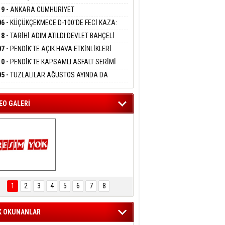
DANMAK
LAMASIYLA TUTUTKLANDI
UĞA HİZMET VERİLDİ
19 -
ANKARA CUMHURİYET
SAVCILIĞINDAN ÖZGÜR ÖZEL VE VELİ
06 -
KÜÇÜKÇEKMECE D-100'DE FECİ KAZA:
ABA HAKKINDA FEZLEKE
eltem Kaynas
MOBİL İETT OTOBÜSÜNE ÇARPTI 3 KİŞİ
18 -
TARİHİ ADIM ATILDI:DEVLET BAHÇELİ
FFETMEYECEĞİM!
ATINI KAYBETTİ
RÖRSÜZ TÜRKİYE' ÇERÇEVE YASA TEKLİFİNİ
07 -
PENDİK'TE AÇIK HAVA ETKİNLİKLERİ
ALADI
UK SİNEMASIYLA BAŞLADI
10 -
PENDİK'TE KAPSAMLI ASFALT SERİMİ
LADI
05 -
TUZLALILAR AĞUSTOS AYINDA DA
EMAYA DOYACAK
EO GALERİ
ARTAL ENGELSİZ 
AŞAM FESTİVALİ 
1
2
3
4
5
6
7
8
KONSERİ 
LEYİCİLERİ MEST 
ETTİ
K OKUNANLAR