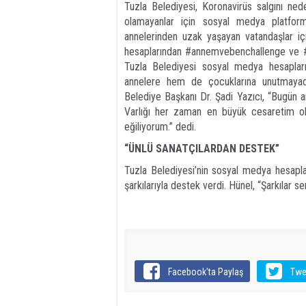
Tuzla Belediyesi, Koronavirüs salgını ned
olamayanlar için sosyal medya platform
annelerinden uzak yaşayan vatandaşlar iç
hesaplarından #
a
nnemvebenchallenge ve #an
Tuzla Belediyesi sosyal medya hesaplar
annelere hem de çocuklarına unutmayaca
Belediye Başkanı Dr. Şadi Yazıcı, “Bugün 
Varlığı her zaman en büyük cesaretim ol
eğiliyorum.” dedi.
“ÜNLÜ SANATÇILARDAN DESTEK”
Tuzla Belediyesi’nin sosyal medya hesapl
şarkılarıyla destek verdi. Hünel, “Şarkılar se
Facebook'ta Paylaş
Twe