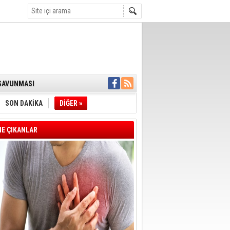
K DESTEĞİ
 SAVUNMASI
İ:SÜREÇ NASIL
İYE BAŞKANI
SON DAKİKA
DİĞER »
L ALINACAK
E ÇIKANLAR
ÖZALTI
ENSUPLARINI
KINDA TAHLİYE
DULULAR DERNEĞİ
IM!
I ÇİZGİMİZ
GERÇEKLEŞTİ