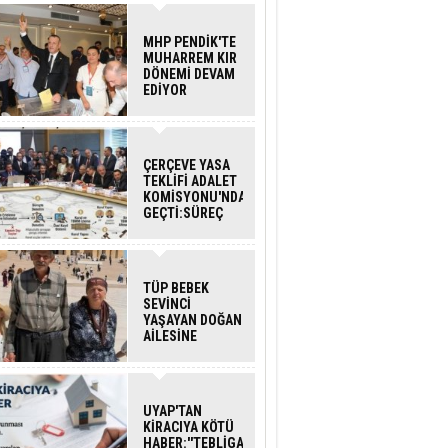
MHP PENDİK'TE
MUHARREM KIR
DÖNEMİ DEVAM
EDİYOR
ÇERÇEVE YASA
TEKLİFİ ADALET
KOMİSYONU'NDAN
GEÇTİ:SÜREÇ
NASIL
İŞLEYECEK?
TÜP BEBEK
SEVİNCİ
YAŞAYAN DOĞAN
AİLESİNE
BAKANLIK
DESTEĞİ
UYAP'TAN
KİRACIYA KÖTÜ
HABER:''TEBLİGAT