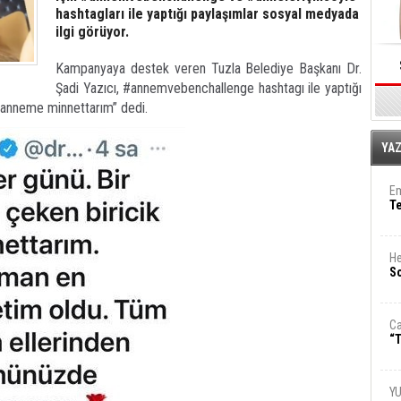
hashtagları ile yaptığı paylaşımlar sosyal medyada
ilgi görüyor.
Kampanyaya destek veren Tuzla Belediye Başkanı Dr.
Şadi Yazıcı, #
a
nnemvebenchallenge hashtagı ile yaptığı
k anneme minnettarım” dedi.
E
YA
Em
T
He
So
Ca
“T
Y