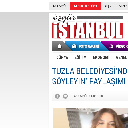
Ana Sayfa
Günün Haberleri
Arşiv
Sitene
DÜNYA
EĞİTİM
EKONOMİ
GENEL
TUZLA BELEDİYESİ’ND
SÖYLEYİN’ PAYLAŞIMI
Ana Sayfa
»
Gündem