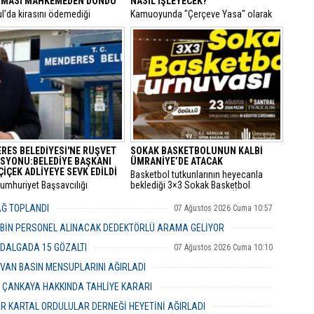
MASI MAHKEMEDEN DÖNDÜ
NASIL İŞLEYECEK?
ul’da kirasını ödemediği
​Kamuoyunda "Çerçeve Yasa" olarak
siyle hakkında icra takibi
bilinen ve terör örgütü PKK'nin
lan bir kiracının “Ödeme emri
kendisini feshederek silah bırakmasını
ulaşmadı, takipten geç haberdar
hedefleyen Milli Dayanışma ve
diyerek yaptığı usulsüz tebligat
Toplumsal Bütünlüğün
, İstinaf Mahkemesi’nin dikkat
Güçlendirilmesine Dair Kanun Teklifi,
kararıyla sonuçsuz kaldı.
TBMM Adalet Komisyonu'nda kabul
edildi.
RES BELEDİYESİ'NE RÜŞVET
SOKAK BASKETBOLUNUN KALBİ
SYONU:BELEDİYE BAŞKANI
ÜMRANİYE’DE ATACAK
ÇİÇEK ADLİYEYE SEVK EDİLDİ
Basketbol tutkunlarının heyecanla
Cumhuriyet Başsavcılığı
beklediği 3×3 Sokak Basketbol
dan yürütülen 'rüşvet' ve 'irtikap'
Turnuvası, bu yıl 7’nci kez Ümraniye
urması kapsamında gözaltına
Santral Etkinlik Alanı’nda
YAĞ TOPLANDI
07 Ağustos 2026 Cuma 10:57
 Menderes Belediye Başkanı İlkay
gerçekleştirilecek.
n de aralarında bulunduğu 16
 BİN PERSONEL ALINACAK DEDEKTÖRLÜ ARAMA GELİYOR
 adliyeye sevk edildi.
07 Ağustos 2026 Cuma 10:18
 DALGADA 15 GÖZALTI
07 Ağustos 2026 Cuma 10:10
VAN BASIN MENSUPLARINI AĞIRLADI
06 Ağustos 2026 Perşembe 19:00
R ÇANKAYA HAKKINDA TAHLİYE KARARI
06 Ağustos 2026 Perşembe 18:26
R KARTAL ORDULULAR DERNEĞİ HEYETİNİ AĞIRLADI