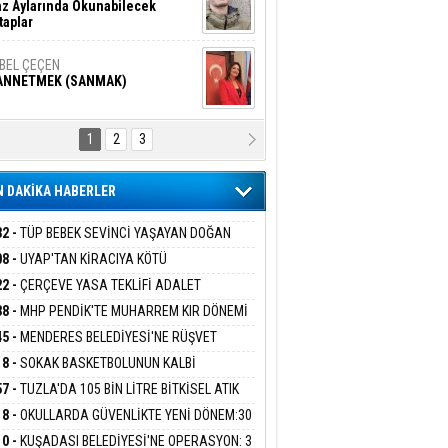
z Aylarında Okunabilecek
taplar
İBEL ÇEÇEN
ANNETMEK (SANMAK)
1
2
3
NALİZ/ ODABAŞ
ranlık DNA Kuşaklararası
ddetin Biyolojik Faturası
 DAKİKA HABERLER
yar Adıyaman
en Bu Sahaya Sığmazam
32 -
TÜP BEBEK SEVİNCİ YAŞAYAN DOĞAN
ESİNE BAKANLIK DESTEĞİ
08 -
UYAP'TAN KİRACIYA KÖTÜ
ER:''TEBLİGAT GELMEDİ'' SAVUNMASI
22 -
ÇERÇEVE YASA TEKLİFİ ADALET
san Ali Çölük
HKEMEDEN DÖNDÜ
r Satırın İçindeki İnsan
İSYONU'NDAN GEÇTİ:SÜREÇ NASIL
38 -
MHP PENDİK'TE MUHARREM KIR DÖNEMİ
EYECEK?
AM EDİYOR
45 -
MENDERES BELEDİYESİ'NE RÜŞVET
RASYONU:BELEDİYE BAŞKANI İLKAY ÇİÇEK
18 -
SOKAK BASKETBOLUNUN KALBİ
gi Kılıç
İVAS: ATEŞE ATILAN VİCDAN
İYEYE SEVK EDİLDİ
ANİYE’DE ATACAK
57 -
TUZLA'DA 105 BİN LİTRE BİTKİSEL ATIK
 TOPLANDI
18 -
OKULLARDA GÜVENLİKTE YENİ DÖNEM:30
 PERSONEL ALINACAK DEDEKTÖRLÜ ARAMA
ARIŞ BAŞARSLAN
10 -
KUŞADASI BELEDİYESİ'NE OPERASYON: 3