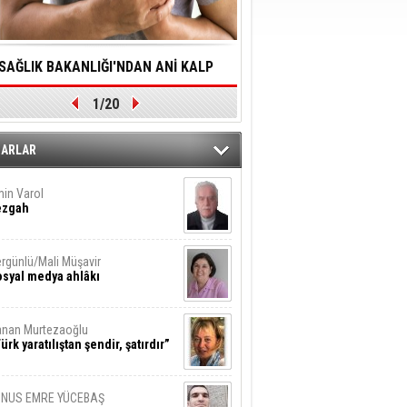
SAĞLIK BAKANLIĞI'NDAN ANİ KALP
YALNIZLIK YAŞLI BİREY
1/20
DURMALARINA HIZLI MÜDAHALE
SORUNLARA NEDEN OL
DİLMESİNE YÖNELİK ÖNLENMESİ İÇİN
ZARLAR
ÖNEMLİ ADIM
in Varol
ezgah
rgünlü/Mali Müşavir
syal medya ahlâkı
nan Murtezaoğlu
ürk yaratılıştan şendir, şatırdır”
UNUS EMRE YÜCEBAŞ