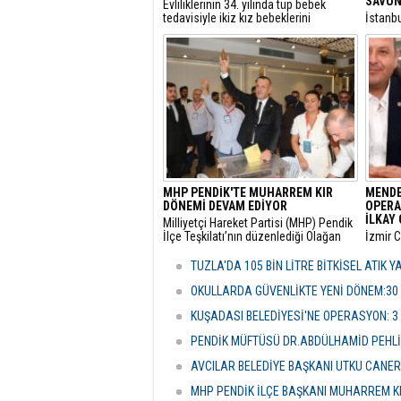
SAVUN
​Evliliklerinin 34. yılında tüp bebek
tedavisiyle ikiz kız bebeklerini
​İstanb
kucaklarına alan ve Anıtkabir
gerekçe
ziyaretleriyle sosyal medyada büyük
başlatı
beğeni toplayan Doğan ailesi için Aile
elime 
ve Sosyal Hizmetler Bakanlığı harekete
oldum” 
geçti.
itirazı
çekici 
MHP PENDİK'TE MUHARREM KIR
MENDE
DÖNEMİ DEVAM EDİYOR
OPERA
İLKAY 
​Milliyetçi Hareket Partisi (MHP) Pendik
İlçe Teşkilatı’nın düzenlediği Olağan
​İzmir 
Kongre’de mevcut başkan Muharrem
tarafın
Kır, delegelerin desteğini alarak
soruşt
TUZLA'DA 105 BİN LİTRE BİTKİSEL ATIK 
yeniden göreve getirildi.
alınan
Çiçek’i
OKULLARDA GÜVENLİKTE YENİ DÖNEM:30
şüpheli
KUŞADASI BELEDİYESİ'NE OPERASYON: 3
PENDİK MÜFTÜSÜ DR.ABDÜLHAMİD PEHLİ
AVCILAR BELEDİYE BAŞKANI UTKU CANE
MHP PENDİK İLÇE BAŞKANI MUHARREM KI