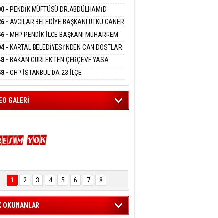
DANMAK
İYOR
GADA 15 GÖZALTI
00 -
PENDİK MÜFTÜSÜ DR.ABDÜLHAMİD
LİVAN BASIN MENSUPLARINI AĞIRLADI
26 -
AVCILAR BELEDİYE BAŞKANI UTKU CANER
eltem Kaynas
KAYA HAKKINDA TAHLİYE KARARI
56 -
MHP PENDİK İLÇE BAŞKANI MUHARREM
FFETMEYECEĞİM!
 KARTAL ORDULULAR DERNEĞİ HEYETİNİ
04 -
KARTAL BELEDİYESİ’NDEN CAN DOSTLAR
RLADI
N DEV YATIRIM!
48 -
BAKAN GÜRLEK'TEN ÇERÇEVE YASA
KLAMASI:''KIRMIZI ÇİZGİMİZ ŞEHİT AİLELERİ
58 -
CHP İSTANBUL'DA 23 İLÇE
GAZİLERİMİZİN HASSASİYETİDİR''
KANLIĞI'NDA ATAMALAR GERÇEKLEŞTİ
EO GALERİ
ARTAL ENGELSİZ 
AŞAM FESTİVALİ 
1
2
3
4
5
6
7
8
KONSERİ 
LEYİCİLERİ MEST 
ETTİ
K OKUNANLAR