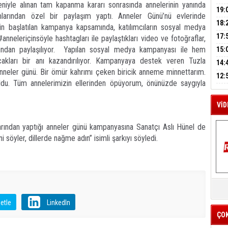
eniyle alınan tam kapanma kararı sonrasında annelerinin yanında
A
GEL
DAL
19:
larından özel bir paylaşım yaptı. Anneler Günü’nü evlerinde
PEH
18:
in başlatılan kampanya kapsamında, katılımcıların sosyal medya
M
ÇAN
17:
neleriçinsöyle hashtagları ile paylaştıkları video ve fotoğraflar,
A
KIR
ından paylaşılıyor. Yapılan sosyal medya kampanyası ile hem
15:
AĞI
kları bir anı kazandırılıyor. Kampanyaya destek veren Tuzla
İÇİ
14:
anneler günü. Bir ömür kahrımı çeken biricik anneme minnettarım.
AÇI
12:
du. Tüm annelerimizin ellerinden öpüyorum, önünüzde saygıyla
VE 
BAŞ
VİD
arından yaptığı anneler günü kampanyasına Sanatçı Aslı Hünel de
ni söyler, dillerde nağme adın” isimli şarkıyı söyledi.
K
Y
İZ
etle
LinkedIn
ÇO