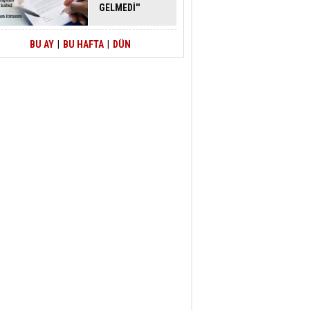
GELMEDİ''
SAVUNMASI
MAHKEMEDEN
DÖNDÜ
BU AY
|
BU HAFTA
|
DÜN