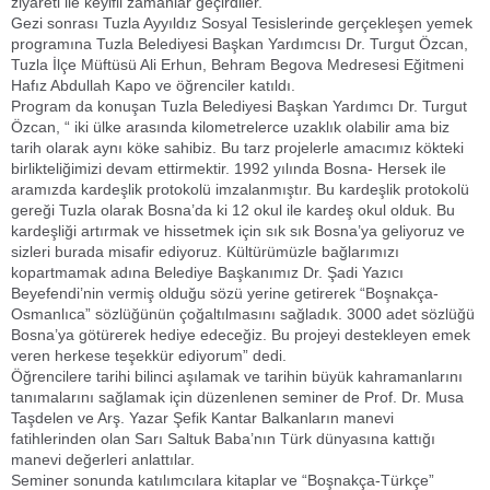
ziyareti ile keyifli zamanlar geçirdiler.
Gezi sonrası Tuzla Ayyıldız Sosyal Tesislerinde gerçekleşen yemek
programına Tuzla Belediyesi Başkan Yardımcısı Dr. Turgut Özcan,
Tuzla İlçe Müftüsü Ali Erhun, Behram Begova Medresesi Eğitmeni
Hafız Abdullah Kapo ve öğrenciler katıldı.
Program da konuşan Tuzla Belediyesi Başkan Yardımcı Dr. Turgut
Özcan, “ iki ülke arasında kilometrelerce uzaklık olabilir ama biz
tarih olarak aynı köke sahibiz. Bu tarz projelerle amacımız kökteki
birlikteliğimizi devam ettirmektir. 1992 yılında Bosna- Hersek ile
aramızda kardeşlik protokolü imzalanmıştır. Bu kardeşlik protokolü
gereği Tuzla olarak Bosna’da ki 12 okul ile kardeş okul olduk. Bu
kardeşliği artırmak ve hissetmek için sık sık Bosna’ya geliyoruz ve
sizleri burada misafir ediyoruz. Kültürümüzle bağlarımızı
kopartmamak adına Belediye Başkanımız Dr. Şadi Yazıcı
Beyefendi’nin vermiş olduğu sözü yerine getirerek “Boşnakça-
Osmanlıca” sözlüğünün çoğaltılmasını sağladık. 3000 adet sözlüğü
Bosna’ya götürerek hediye edeceğiz. Bu projeyi destekleyen emek
veren herkese teşekkür ediyorum” dedi.
Öğrencilere tarihi bilinci aşılamak ve tarihin büyük kahramanlarını
tanımalarını sağlamak için düzenlenen seminer de Prof. Dr. Musa
Taşdelen ve Arş. Yazar Şefik Kantar Balkanların manevi
fatihlerinden olan Sarı Saltuk Baba’nın Türk dünyasına kattığı
manevi değerleri anlattılar.
Seminer sonunda katılımcılara kitaplar ve “Boşnakça-Türkçe”