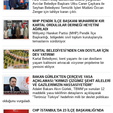
Avcılar Belediye Başkanı Utku Caner Çaykara ile
Seyhan Belediyesi Temizlik İşleri Müdürü Özcan
Zenger için tahliye kararı çıktı.
MHP PENDİK İLÇE BAŞKANI MUHARREM KIR
KARTAL ORDULULAR DERNEĞİ HEYETİNİ
AĞIRLADI
​Milliyetçi Hareket Partisi (MHP) Pendik İlçe
Başkanlığı, bölgedeki sivil toplum kuruluşlarıyla
temaslarını sürdürüyor.
KARTAL BELEDİYESİ’NDEN CAN DOSTLAR İÇİN
DEV YATIRIM!
Kartal Belediyesi, kent yaşamı ile can dostların
yaşam kalitesini artıracak vizyoner projelerine bir
yenisini ekliyor.
BAKAN GÜRLEK'TEN ÇERÇEVE YASA
AÇIKLAMASI:''KIRMIZI ÇİZGİMİZ ŞEHİT AİLELERİ
VE GAZİLERİMİZİN HASSASİYETİDİR''
Adalet Bakanı Akın Gürlek, TBMM’ye sunulan 12
maddelik yasa teklifinin detaylarını açıklayarak
"Terörsüz Türkiye" hedefinin milli bir devlet politikası
olduğunu vurguladı.
CHP İSTANBUL'DA 23 İLÇE BAŞKANLIĞI'NDA