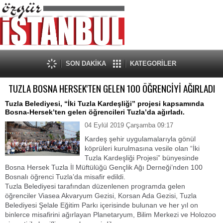
SON DAKİKA
KATEGORİLER
TUZLA BOSNA HERSEK'TEN GELEN 100 ÖĞRENCİYİ AĞIRLADI
Tuzla Belediyesi, “İki Tuzla Kardeşliği” projesi kapsamında
Bosna-Hersek’ten gelen öğrencileri Tuzla’da ağırladı.
04 Eylül 2019 Çarşamba 09:17
Kardeş şehir uygulamalarıyla gönül
köprüleri kurulmasına vesile olan “İki
Tuzla Kardeşliği Projesi” bünyesinde
Bosna Hersek Tuzla İl Müftülüğü Gençlik Ağı Derneği’nden 100
Bosnalı öğrenci Tuzla’da misafir edildi.
Tuzla Belediyesi tarafından düzenlenen programda gelen
öğrenciler Viasea Akvaryum Gezisi, Korsan Ada Gezisi, Tuzla
Belediyesi Şelale Eğitim Parkı içerisinde bulunan ve her yıl on
binlerce misafirini ağırlayan Planetaryum, Bilim Merkezi ve Holozoo