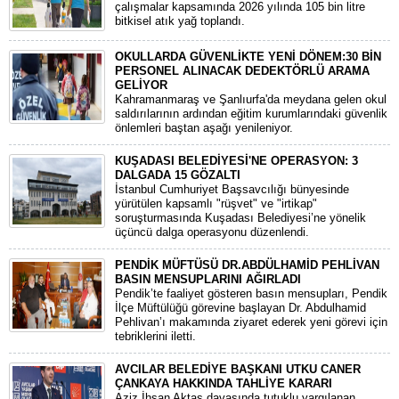
çalışmalar kapsamında 2026 yılında 105 bin litre
bitkisel atık yağ toplandı.
OKULLARDA GÜVENLİKTE YENİ DÖNEM:30 BİN
PERSONEL ALINACAK DEDEKTÖRLÜ ARAMA
GELİYOR
​Kahramanmaraş ve Şanlıurfa'da meydana gelen okul
saldırılarının ardından eğitim kurumlarındaki güvenlik
önlemleri baştan aşağı yenileniyor.
KUŞADASI BELEDİYESİ'NE OPERASYON: 3
DALGADA 15 GÖZALTI
​İstanbul Cumhuriyet Başsavcılığı bünyesinde
yürütülen kapsamlı "rüşvet" ve "irtikap"
soruşturmasında Kuşadası Belediyesi’ne yönelik
üçüncü dalga operasyonu düzenlendi.
PENDİK MÜFTÜSÜ DR.ABDÜLHAMİD PEHLİVAN
BASIN MENSUPLARINI AĞIRLADI
​Pendik’te faaliyet gösteren basın mensupları, Pendik
İlçe Müftülüğü görevine başlayan Dr. Abdulhamid
Pehlivan’ı makamında ziyaret ederek yeni görevi için
tebriklerini iletti.
AVCILAR BELEDİYE BAŞKANI UTKU CANER
ÇANKAYA HAKKINDA TAHLİYE KARARI
​Aziz İhsan Aktaş davasında tutuklu yargılanan