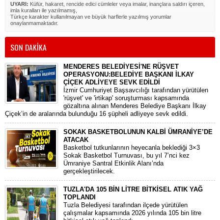
UYARI:
Küfür, hakaret, rencide edici cümleler veya imalar, inançlara saldırı içeren,
imla kuralları ile yazılmamış,
Türkçe karakter kullanılmayan ve büyük harflerle yazılmış yorumlar
onaylanmamaktadır.
SON DAKİKA
MENDERES BELEDİYESİ'NE RÜŞVET
OPERASYONU:BELEDİYE BAŞKANI İLKAY
ÇİÇEK ADLİYEYE SEVK EDİLDİ
​İzmir Cumhuriyet Başsavcılığı tarafından yürütülen
'rüşvet' ve 'irtikap' soruşturması kapsamında
gözaltına alınan Menderes Belediye Başkanı İlkay
Çiçek’in de aralarında bulunduğu 16 şüpheli adliyeye sevk edildi.
SOKAK BASKETBOLUNUN KALBİ ÜMRANİYE’DE
ATACAK
Basketbol tutkunlarının heyecanla beklediği 3×3
Sokak Basketbol Turnuvası, bu yıl 7’nci kez
Ümraniye Santral Etkinlik Alanı’nda
gerçekleştirilecek.
TUZLA'DA 105 BİN LİTRE BİTKİSEL ATIK YAĞ
TOPLANDI
Tuzla Belediyesi tarafından ilçede yürütülen
çalışmalar kapsamında 2026 yılında 105 bin litre