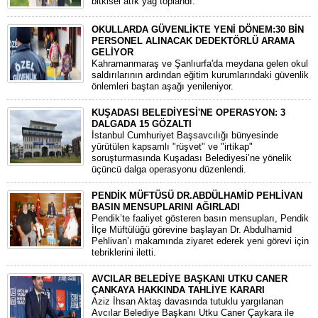
bitkisel atık yağ toplandı.
OKULLARDA GÜVENLİKTE YENİ DÖNEM:30 BİN
PERSONEL ALINACAK DEDEKTÖRLÜ ARAMA
GELİYOR
​Kahramanmaraş ve Şanlıurfa'da meydana gelen okul
saldırılarının ardından eğitim kurumlarındaki güvenlik
önlemleri baştan aşağı yenileniyor.
KUŞADASI BELEDİYESİ'NE OPERASYON: 3
DALGADA 15 GÖZALTI
​İstanbul Cumhuriyet Başsavcılığı bünyesinde
yürütülen kapsamlı "rüşvet" ve "irtikap"
soruşturmasında Kuşadası Belediyesi’ne yönelik
üçüncü dalga operasyonu düzenlendi.
PENDİK MÜFTÜSÜ DR.ABDÜLHAMİD PEHLİVAN
BASIN MENSUPLARINI AĞIRLADI
​Pendik’te faaliyet gösteren basın mensupları, Pendik
İlçe Müftülüğü görevine başlayan Dr. Abdulhamid
Pehlivan’ı makamında ziyaret ederek yeni görevi için
tebriklerini iletti.
AVCILAR BELEDİYE BAŞKANI UTKU CANER
ÇANKAYA HAKKINDA TAHLİYE KARARI
​Aziz İhsan Aktaş davasında tutuklu yargılanan
Avcılar Belediye Başkanı Utku Caner Çaykara ile