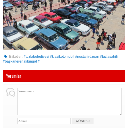
Etiketler:
#tuzlabelediyesi #klasikotomobil #nostaljirüzgarı #tuzlasahili
#başkanerenalibingöl #
Yorumlar