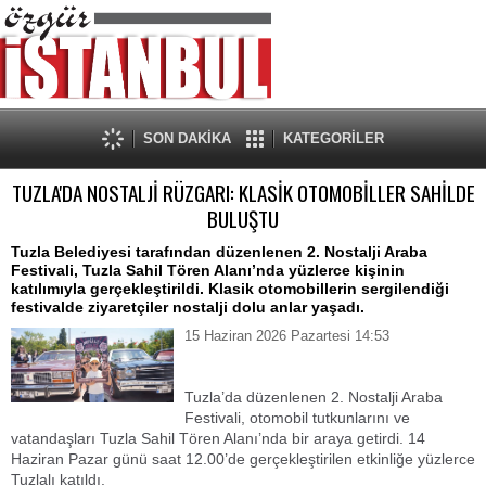
SON DAKİKA
KATEGORİLER
TUZLA'DA NOSTALJİ RÜZGARI: KLASİK OTOMOBİLLER SAHİLDE
BULUŞTU
Tuzla Belediyesi tarafından düzenlenen 2. Nostalji Araba
Festivali, Tuzla Sahil Tören Alanı’nda yüzlerce kişinin
katılımıyla gerçekleştirildi. Klasik otomobillerin sergilendiği
festivalde ziyaretçiler nostalji dolu anlar yaşadı.
15 Haziran 2026 Pazartesi 14:53
Tuzla’da düzenlenen 2. Nostalji Araba
Festivali, otomobil tutkunlarını ve
vatandaşları Tuzla Sahil Tören Alanı’nda bir araya getirdi. 14
Haziran Pazar günü saat 12.00’de gerçekleştirilen etkinliğe yüzlerce
Tuzlalı katıldı.