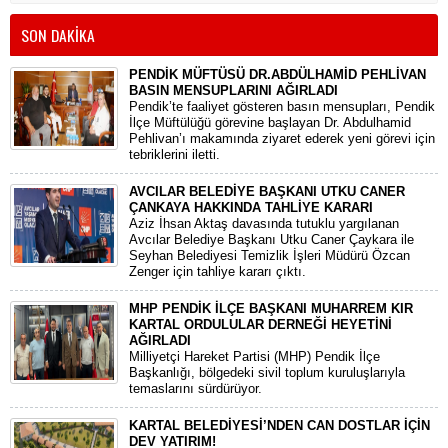
SON DAKİKA
PENDİK MÜFTÜSÜ DR.ABDÜLHAMİD PEHLİVAN
BASIN MENSUPLARINI AĞIRLADI
​Pendik’te faaliyet gösteren basın mensupları, Pendik
İlçe Müftülüğü görevine başlayan Dr. Abdulhamid
Pehlivan’ı makamında ziyaret ederek yeni görevi için
tebriklerini iletti.
AVCILAR BELEDİYE BAŞKANI UTKU CANER
ÇANKAYA HAKKINDA TAHLİYE KARARI
​Aziz İhsan Aktaş davasında tutuklu yargılanan
Avcılar Belediye Başkanı Utku Caner Çaykara ile
Seyhan Belediyesi Temizlik İşleri Müdürü Özcan
Zenger için tahliye kararı çıktı.
MHP PENDİK İLÇE BAŞKANI MUHARREM KIR
KARTAL ORDULULAR DERNEĞİ HEYETİNİ
AĞIRLADI
​Milliyetçi Hareket Partisi (MHP) Pendik İlçe
Başkanlığı, bölgedeki sivil toplum kuruluşlarıyla
temaslarını sürdürüyor.
KARTAL BELEDİYESİ’NDEN CAN DOSTLAR İÇİN
DEV YATIRIM!