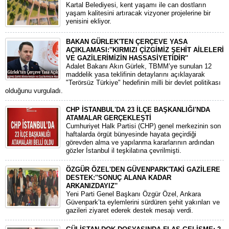
Kartal Belediyesi, kent yaşamı ile can dostların
yaşam kalitesini artıracak vizyoner projelerine bir
yenisini ekliyor.
BAKAN GÜRLEK'TEN ÇERÇEVE YASA
AÇIKLAMASI:''KIRMIZI ÇİZGİMİZ ŞEHİT AİLELERİ
VE GAZİLERİMİZİN HASSASİYETİDİR''
Adalet Bakanı Akın Gürlek, TBMM’ye sunulan 12
maddelik yasa teklifinin detaylarını açıklayarak
"Terörsüz Türkiye" hedefinin milli bir devlet politikası
olduğunu vurguladı.
CHP İSTANBUL'DA 23 İLÇE BAŞKANLIĞI'NDA
ATAMALAR GERÇEKLEŞTİ
​Cumhuriyet Halk Partisi (CHP) genel merkezinin son
haftalarda örgüt bünyesinde hayata geçirdiği
görevden alma ve yapılanma kararlarının ardından
gözler İstanbul il teşkilatına çevrilmişti.
ÖZGÜR ÖZEL'DEN GÜVENPARK'TAKİ GAZİLERE
DESTEK:''SONUÇ ALANA KADAR
ARKANIZDAYIZ''
​Yeni Parti Genel Başkanı Özgür Özel, Ankara
Güvenpark’ta eylemlerini sürdüren şehit yakınları ve
gazileri ziyaret ederek destek mesajı verdi.