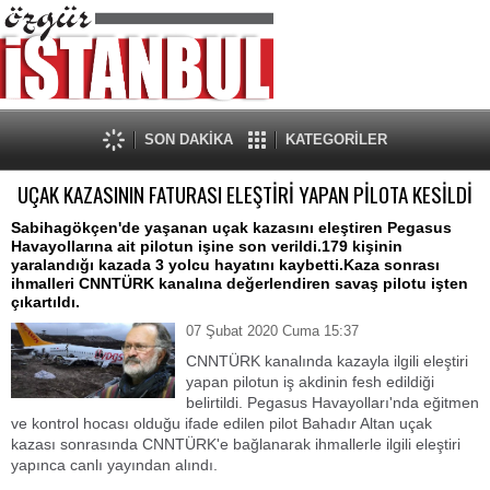
SON DAKİKA
KATEGORİLER
UÇAK KAZASININ FATURASI ELEŞTİRİ YAPAN PİLOTA KESİLDİ
Sabihagökçen'de yaşanan uçak kazasını eleştiren Pegasus
Havayollarına ait pilotun işine son verildi.179 kişinin
yaralandığı kazada 3 yolcu hayatını kaybetti.Kaza sonrası
ihmalleri CNNTÜRK kanalına değerlendiren savaş pilotu işten
çıkartıldı.
07 Şubat 2020 Cuma 15:37
CNNTÜRK kanalında kazayla ilgili eleştiri
yapan pilotun iş akdinin fesh edildiği
belirtildi. Pegasus Havayolları'nda eğitmen
ve kontrol hocası olduğu ifade edilen pilot Bahadır Altan uçak
kazası sonrasında CNNTÜRK'e bağlanarak ihmallerle ilgili eleştiri
yapınca canlı yayından alındı.