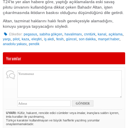
T24'te yer alan habere göre, yaptığı açıklamalarda eski savaş
pilotu ünvanını kullandığına dikkat çeken Bahadır Altan, işten
çıkarılmasında iktidarın baskısı olduğunu düşündüğünü dile getirdi.
Altan, tazminat haklarını haklı fesih gerekçesiyle alamadığını,
konuyu yargıya taşıyacağını söyledi.
,
,
,
,
,
,
Etiketler:
pegasus
sabiha gökçen
havalimanı
cnntürk
kanal
açıklama
,
,
,
,
,
,
,
,
,
yargı
pilot
kaza
eleştiri
iş akdi
fesih
güncel
son dakika
manşet haber
,
anadolu yakası
pendik
Yorumlar
UYARI:
Küfür, hakaret, rencide edici cümleler veya imalar, inançlara saldırı içeren,
imla kuralları ile yazılmamış,
Türkçe karakter kullanılmayan ve büyük harflerle yazılmış yorumlar
onaylanmamaktadır.