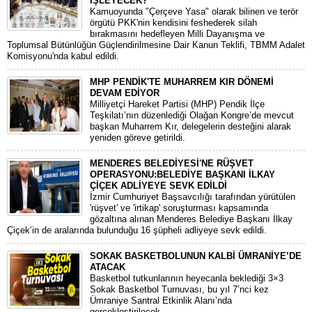
İŞLEYECEK?
​Kamuoyunda "Çerçeve Yasa" olarak bilinen ve terör
örgütü PKK'nin kendisini feshederek silah
bırakmasını hedefleyen Milli Dayanışma ve
Toplumsal Bütünlüğün Güçlendirilmesine Dair Kanun Teklifi, TBMM Adalet
Komisyonu'nda kabul edildi.
MHP PENDİK'TE MUHARREM KIR DÖNEMİ
DEVAM EDİYOR
​Milliyetçi Hareket Partisi (MHP) Pendik İlçe
Teşkilatı’nın düzenlediği Olağan Kongre’de mevcut
başkan Muharrem Kır, delegelerin desteğini alarak
yeniden göreve getirildi.
MENDERES BELEDİYESİ'NE RÜŞVET
OPERASYONU:BELEDİYE BAŞKANI İLKAY
ÇİÇEK ADLİYEYE SEVK EDİLDİ
​İzmir Cumhuriyet Başsavcılığı tarafından yürütülen
'rüşvet' ve 'irtikap' soruşturması kapsamında
gözaltına alınan Menderes Belediye Başkanı İlkay
Çiçek’in de aralarında bulunduğu 16 şüpheli adliyeye sevk edildi.
SOKAK BASKETBOLUNUN KALBİ ÜMRANİYE’DE
ATACAK
Basketbol tutkunlarının heyecanla beklediği 3×3
Sokak Basketbol Turnuvası, bu yıl 7’nci kez
Ümraniye Santral Etkinlik Alanı’nda
gerçekleştirilecek.