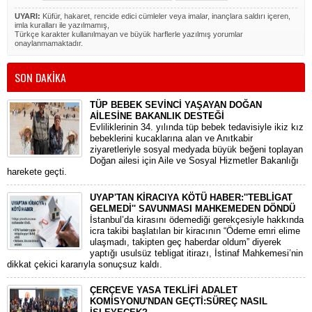
UYARI:
Küfür, hakaret, rencide edici cümleler veya imalar, inançlara saldırı içeren,
imla kuralları ile yazılmamış,
Türkçe karakter kullanılmayan ve büyük harflerle yazılmış yorumlar
onaylanmamaktadır.
SON DAKİKA
TÜP BEBEK SEVİNCİ YAŞAYAN DOĞAN
AİLESİNE BAKANLIK DESTEĞİ
​Evliliklerinin 34. yılında tüp bebek tedavisiyle ikiz kız
bebeklerini kucaklarına alan ve Anıtkabir
ziyaretleriyle sosyal medyada büyük beğeni toplayan
Doğan ailesi için Aile ve Sosyal Hizmetler Bakanlığı
harekete geçti.
UYAP'TAN KİRACIYA KÖTÜ HABER:''TEBLİGAT
GELMEDİ'' SAVUNMASI MAHKEMEDEN DÖNDÜ
​İstanbul’da kirasını ödemediği gerekçesiyle hakkında
icra takibi başlatılan bir kiracının “Ödeme emri elime
ulaşmadı, takipten geç haberdar oldum” diyerek
yaptığı usulsüz tebligat itirazı, İstinaf Mahkemesi’nin
dikkat çekici kararıyla sonuçsuz kaldı.
ÇERÇEVE YASA TEKLİFİ ADALET
KOMİSYONU'NDAN GEÇTİ:SÜREÇ NASIL