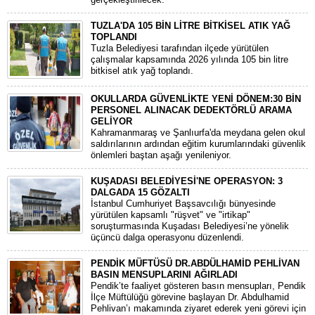
TUZLA'DA 105 BİN LİTRE BİTKİSEL ATIK YAĞ
TOPLANDI
Tuzla Belediyesi tarafından ilçede yürütülen
çalışmalar kapsamında 2026 yılında 105 bin litre
bitkisel atık yağ toplandı.
OKULLARDA GÜVENLİKTE YENİ DÖNEM:30 BİN
PERSONEL ALINACAK DEDEKTÖRLÜ ARAMA
GELİYOR
​Kahramanmaraş ve Şanlıurfa'da meydana gelen okul
saldırılarının ardından eğitim kurumlarındaki güvenlik
önlemleri baştan aşağı yenileniyor.
KUŞADASI BELEDİYESİ'NE OPERASYON: 3
DALGADA 15 GÖZALTI
​İstanbul Cumhuriyet Başsavcılığı bünyesinde
yürütülen kapsamlı "rüşvet" ve "irtikap"
soruşturmasında Kuşadası Belediyesi’ne yönelik
üçüncü dalga operasyonu düzenlendi.
PENDİK MÜFTÜSÜ DR.ABDÜLHAMİD PEHLİVAN
BASIN MENSUPLARINI AĞIRLADI
​Pendik’te faaliyet gösteren basın mensupları, Pendik
İlçe Müftülüğü görevine başlayan Dr. Abdulhamid
Pehlivan’ı makamında ziyaret ederek yeni görevi için