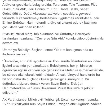
Şenlik kapsamında, Belediye Meydanı’nda kurulan Çevreci
Atölyeler çocuklarla buluşturuldu. Teraryum, Takı Tasarımı, Fide
Dikimi, Sıfır Atık, Geri Dönüşüm, Ebru, Tahta Baskı, Sepet
Örücülüğü ve Doğal Aksesuar atölyeleri, çocuklara çevresel
farkındalık kazandırmayı hedefleyen uygulamalı etkinlikler sundu.
Emine Erdoğan Hanımefendi, atölyeleri ziyaret ederek katılımcı
çocuklarla yakından ilgilendi.
Etkinlik; İstiklal Marşı’nın okunması ve Ümraniye Belediyesi
tarafından hazırlanan “Çevre ve Sıfır Atık” konulu video gösterimiyle
devam etti.
Ümraniye Belediye Başkanı İsmet Yıldırım konuşmasında şu
ifadelere yer verdi:
“Ümraniye, sıfır atık uygulamaları konusunda İstanbul’un en iddialı
ilçeleri arasında yer almaktadır. Belediyemiz; her yıl binlerce
öğrenciye eğitim verirken ilçe genelindeki siteler ve iş merkezleri de
bu sürece aktif olarak katılmaktadır. Ancak, bireysel hanelerde bu
bilincin daha da güçlendirilmesi gerektiğine inanıyoruz. Bu
doğrultuda bizlere destek veren Sayın Emine Erdoğan
Hanımefendi’ye ve Sayın Bakanımız Murat Kurum’a teşekkür
ediyorum.”
AK Parti İstanbul Milletvekili Tuğba Işık Ercan ise konuşmasında,
“Sıfır Atık Vizyonu”nun Sayın Emine Erdoğan öncülüğünde sadece