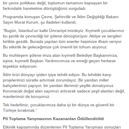
bir çevre politikası değil, toplumun tamamını kapsayan bir
farkındalık hareketine dönüştüğünü vurguladı.
Programda konuşan Çevre, Şehircilik ve İklim Değişikliği Bakanı
Sayın Murat Kurum, şu ifadeleri kullandı:
“Bugün, İstanbul’un kalbi Ümraniye’mizdeyiz. Kıymetli çocuklarımız
bu şenlik ile çevreciliği bir şölene dönüştürüyor. Atölye ve sergileri
birlikte gezdik. Burada yapılan tüm eserler hepimize ilham veriyor.
Bu etkinlik ile geleceğimize çok önemli bir tohum atıyoruz.
Bu muhteşem şölene imza atan kıymetli Belediye Başkanımıza,
eşine, kıymetli Başkan Yardımcımıza ve emeği geçen herkese
teşekkür ediyorum.
İklim krizi dünyayı iyiden iyiye tehdit ediyor. Bu tehdide karşı
projelerimizi süratle artırmak zorundayız. Bir yandan millet
bahçelerimizi yapıyor, bir yandan illerimizi yeşille donatıyoruz.
Korunacak doğal alan sayımızı artırarak sadece yeşil alanları değil,
mavilerimizi de koruyoruz.
Tek hedefimiz, çocuklarımıza daha iyi bir dünya ve güvenli bir
Türkiye bırakmak.”
Pil Toplama Yarışmasının Kazananları Ödüllendirildi
Etkinlik kapsamında düzenlenen Pil Toplama Yarışması sonuçları