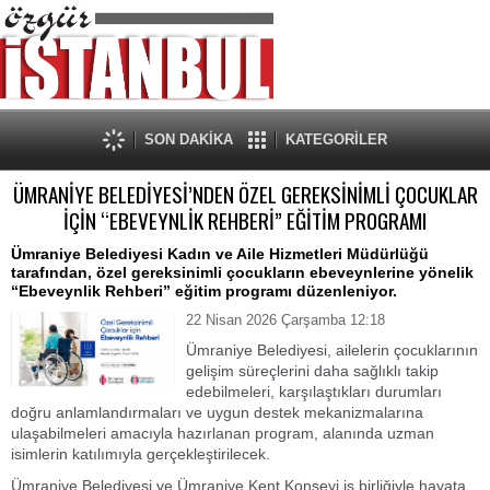
SON DAKİKA
KATEGORİLER
ÜMRANİYE BELEDİYESİ’NDEN ÖZEL GEREKSİNİMLİ ÇOCUKLAR
İÇİN “EBEVEYNLİK REHBERİ” EĞİTİM PROGRAMI
Ümraniye Belediyesi Kadın ve Aile Hizmetleri Müdürlüğü
tarafından, özel gereksinimli çocukların ebeveynlerine yönelik
“Ebeveynlik Rehberi” eğitim programı düzenleniyor.
22 Nisan 2026 Çarşamba 12:18
Ümraniye Belediyesi, ailelerin çocuklarının
gelişim süreçlerini daha sağlıklı takip
edebilmeleri, karşılaştıkları durumları
doğru anlamlandırmaları ve uygun destek mekanizmalarına
ulaşabilmeleri amacıyla hazırlanan program, alanında uzman
isimlerin katılımıyla gerçekleştirilecek.
Ümraniye Belediyesi ve Ümraniye Kent Konseyi iş birliğiyle hayata