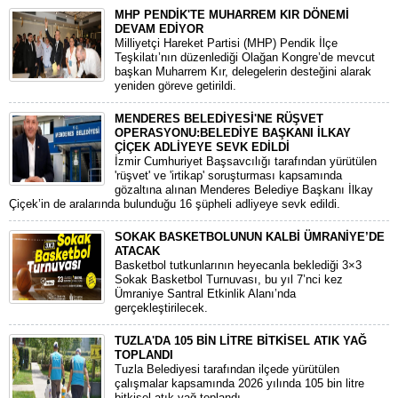
MHP PENDİK'TE MUHARREM KIR DÖNEMİ
DEVAM EDİYOR
​Milliyetçi Hareket Partisi (MHP) Pendik İlçe
Teşkilatı’nın düzenlediği Olağan Kongre’de mevcut
başkan Muharrem Kır, delegelerin desteğini alarak
yeniden göreve getirildi.
MENDERES BELEDİYESİ'NE RÜŞVET
OPERASYONU:BELEDİYE BAŞKANI İLKAY
ÇİÇEK ADLİYEYE SEVK EDİLDİ
​İzmir Cumhuriyet Başsavcılığı tarafından yürütülen
'rüşvet' ve 'irtikap' soruşturması kapsamında
gözaltına alınan Menderes Belediye Başkanı İlkay
Çiçek’in de aralarında bulunduğu 16 şüpheli adliyeye sevk edildi.
SOKAK BASKETBOLUNUN KALBİ ÜMRANİYE’DE
ATACAK
Basketbol tutkunlarının heyecanla beklediği 3×3
Sokak Basketbol Turnuvası, bu yıl 7’nci kez
Ümraniye Santral Etkinlik Alanı’nda
gerçekleştirilecek.
TUZLA'DA 105 BİN LİTRE BİTKİSEL ATIK YAĞ
TOPLANDI
Tuzla Belediyesi tarafından ilçede yürütülen
çalışmalar kapsamında 2026 yılında 105 bin litre
bitkisel atık yağ toplandı.