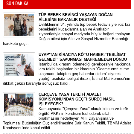
SON DAKİKA
TÜP BEBEK SEVİNCİ YAŞAYAN DOĞAN
AİLESİNE BAKANLIK DESTEĞİ
​Evliliklerinin 34. yılında tüp bebek tedavisiyle ikiz kız
bebeklerini kucaklarına alan ve Anıtkabir
ziyaretleriyle sosyal medyada büyük beğeni toplayan
Doğan ailesi için Aile ve Sosyal Hizmetler Bakanlığı
harekete geçti.
UYAP'TAN KİRACIYA KÖTÜ HABER:''TEBLİGAT
GELMEDİ'' SAVUNMASI MAHKEMEDEN DÖNDÜ
​İstanbul’da kirasını ödemediği gerekçesiyle hakkında
icra takibi başlatılan bir kiracının “Ödeme emri elime
ulaşmadı, takipten geç haberdar oldum” diyerek
yaptığı usulsüz tebligat itirazı, İstinaf Mahkemesi’nin
dikkat çekici kararıyla sonuçsuz kaldı.
ÇERÇEVE YASA TEKLİFİ ADALET
KOMİSYONU'NDAN GEÇTİ:SÜREÇ NASIL
İŞLEYECEK?
​Kamuoyunda "Çerçeve Yasa" olarak bilinen ve terör
örgütü PKK'nin kendisini feshederek silah
bırakmasını hedefleyen Milli Dayanışma ve
Toplumsal Bütünlüğün Güçlendirilmesine Dair Kanun Teklifi, TBMM Adalet
Komisyonu'nda kabul edildi.