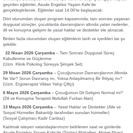
geçirilen eğitimler, Asude Engelsiz Yaşam Kafe’de
gerçekleştirilecek. Eğitimler saat 14.00’te başlayacak.
Dört oturumdan oluşan program kapsamında; tanı sonrası yaşanan
duygusal süreçler, çocuklarda davranışların altında yatan nedenler,
dil ve konuşma gelişimi ile yasal haklar ve destekler ele alınacak.
Birden fazla oturumdan oluşan eğitimlerin tarih ve içerikleri ise şu
şekilde:
22 Nisan 2026 Çarşamba
–
Tanı Sonrası Duygusal Süreç:
Kabullenme ve Güçlenme
(Uzm. Klinik Psikolog Süreyya Şimşek Set)
29 Nisan 2026 Çarşamba
–
Çocuğunuzun Davranışlarının Altında
Ne Var? Sorun Davranış mı, Yoksa Anlaşılmamış Bir İhtiyaç mı?
(Uzm. Ergoterapist Vildan Yahşi Çiftçi)
6 Mayıs 2026 Çarşamba
–
Çocuğumun Dil Gelişimi Normal mi?
(Dil ve Konuşma Terapisti Abdullah Furkan Alan)
13 Mayıs 2026 Çarşamba
–
Yasal Haklar ve Destekler (Aile ve
Sosyal Hizmetler Bakanlığı tarafından sunulan hizmetler)
(Sosyal Çalışmacı Kadir Canbaz)
Katılmak isteyen vatandaşlarımızın belirlenen saat ve günlerde
Asude Engelsiz Yaşam Kafe’de (Tantavi Mahallesi, Ahmet Niyazi