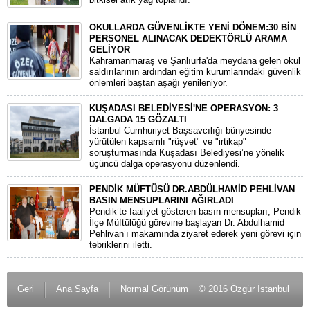
OKULLARDA GÜVENLİKTE YENİ DÖNEM:30 BİN
PERSONEL ALINACAK DEDEKTÖRLÜ ARAMA
GELİYOR
​Kahramanmaraş ve Şanlıurfa'da meydana gelen okul
saldırılarının ardından eğitim kurumlarındaki güvenlik
önlemleri baştan aşağı yenileniyor.
KUŞADASI BELEDİYESİ'NE OPERASYON: 3
DALGADA 15 GÖZALTI
​İstanbul Cumhuriyet Başsavcılığı bünyesinde
yürütülen kapsamlı "rüşvet" ve "irtikap"
soruşturmasında Kuşadası Belediyesi’ne yönelik
üçüncü dalga operasyonu düzenlendi.
PENDİK MÜFTÜSÜ DR.ABDÜLHAMİD PEHLİVAN
BASIN MENSUPLARINI AĞIRLADI
​Pendik’te faaliyet gösteren basın mensupları, Pendik
İlçe Müftülüğü görevine başlayan Dr. Abdulhamid
Pehlivan’ı makamında ziyaret ederek yeni görevi için
tebriklerini iletti.
Geri
Ana Sayfa
Normal Görünüm
© 2016 Özgür İstanbul