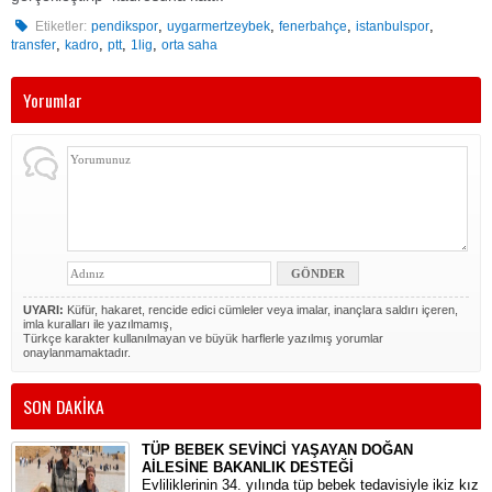
,
,
,
,
Etiketler:
pendikspor
uygarmertzeybek
fenerbahçe
istanbulspor
,
,
,
,
transfer
kadro
ptt
1lig
orta saha
Yorumlar
UYARI:
Küfür, hakaret, rencide edici cümleler veya imalar, inançlara saldırı içeren,
imla kuralları ile yazılmamış,
Türkçe karakter kullanılmayan ve büyük harflerle yazılmış yorumlar
onaylanmamaktadır.
SON DAKİKA
TÜP BEBEK SEVİNCİ YAŞAYAN DOĞAN
AİLESİNE BAKANLIK DESTEĞİ
​Evliliklerinin 34. yılında tüp bebek tedavisiyle ikiz kız