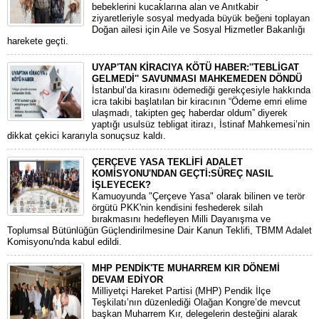
bebeklerini kucaklarına alan ve Anıtkabir
ziyaretleriyle sosyal medyada büyük beğeni toplayan
Doğan ailesi için Aile ve Sosyal Hizmetler Bakanlığı
harekete geçti.
UYAP'TAN KİRACIYA KÖTÜ HABER:''TEBLİGAT
GELMEDİ'' SAVUNMASI MAHKEMEDEN DÖNDÜ
​İstanbul’da kirasını ödemediği gerekçesiyle hakkında
icra takibi başlatılan bir kiracının “Ödeme emri elime
ulaşmadı, takipten geç haberdar oldum” diyerek
yaptığı usulsüz tebligat itirazı, İstinaf Mahkemesi’nin
dikkat çekici kararıyla sonuçsuz kaldı.
ÇERÇEVE YASA TEKLİFİ ADALET
KOMİSYONU'NDAN GEÇTİ:SÜREÇ NASIL
İŞLEYECEK?
​Kamuoyunda "Çerçeve Yasa" olarak bilinen ve terör
örgütü PKK'nin kendisini feshederek silah
bırakmasını hedefleyen Milli Dayanışma ve
Toplumsal Bütünlüğün Güçlendirilmesine Dair Kanun Teklifi, TBMM Adalet
Komisyonu'nda kabul edildi.
MHP PENDİK'TE MUHARREM KIR DÖNEMİ
DEVAM EDİYOR
​Milliyetçi Hareket Partisi (MHP) Pendik İlçe
Teşkilatı’nın düzenlediği Olağan Kongre’de mevcut
başkan Muharrem Kır, delegelerin desteğini alarak