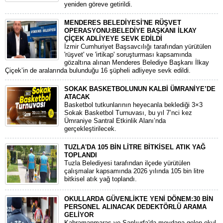
yeniden göreve getirildi.
MENDERES BELEDİYESİ'NE RÜŞVET
OPERASYONU:BELEDİYE BAŞKANI İLKAY
ÇİÇEK ADLİYEYE SEVK EDİLDİ
​İzmir Cumhuriyet Başsavcılığı tarafından yürütülen
'rüşvet' ve 'irtikap' soruşturması kapsamında
gözaltına alınan Menderes Belediye Başkanı İlkay
Çiçek’in de aralarında bulunduğu 16 şüpheli adliyeye sevk edildi.
SOKAK BASKETBOLUNUN KALBİ ÜMRANİYE’DE
ATACAK
Basketbol tutkunlarının heyecanla beklediği 3×3
Sokak Basketbol Turnuvası, bu yıl 7’nci kez
Ümraniye Santral Etkinlik Alanı’nda
gerçekleştirilecek.
TUZLA'DA 105 BİN LİTRE BİTKİSEL ATIK YAĞ
TOPLANDI
Tuzla Belediyesi tarafından ilçede yürütülen
çalışmalar kapsamında 2026 yılında 105 bin litre
bitkisel atık yağ toplandı.
OKULLARDA GÜVENLİKTE YENİ DÖNEM:30 BİN
PERSONEL ALINACAK DEDEKTÖRLÜ ARAMA
GELİYOR
​Kahramanmaraş ve Şanlıurfa'da meydana gelen okul