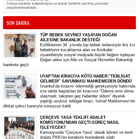
Türkçe karakter kullanılmayan ve büyük harflerle yazılmış yorumlar
onaylanmamaktadır.
SON DAKİKA
TÜP BEBEK SEVİNCİ YAŞAYAN DOĞAN
AİLESİNE BAKANLIK DESTEĞİ
​Evliliklerinin 34. yılında tüp bebek tedavisiyle ikiz kız
bebeklerini kucaklarına alan ve Anıtkabir
ziyaretleriyle sosyal medyada büyük beğeni toplayan
Doğan ailesi için Aile ve Sosyal Hizmetler Bakanlığı
harekete geçti.
UYAP'TAN KİRACIYA KÖTÜ HABER:''TEBLİGAT
GELMEDİ'' SAVUNMASI MAHKEMEDEN DÖNDÜ
​İstanbul’da kirasını ödemediği gerekçesiyle hakkında
icra takibi başlatılan bir kiracının “Ödeme emri elime
ulaşmadı, takipten geç haberdar oldum” diyerek
yaptığı usulsüz tebligat itirazı, İstinaf Mahkemesi’nin
dikkat çekici kararıyla sonuçsuz kaldı.
ÇERÇEVE YASA TEKLİFİ ADALET
KOMİSYONU'NDAN GEÇTİ:SÜREÇ NASIL
İŞLEYECEK?
​Kamuoyunda "Çerçeve Yasa" olarak bilinen ve terör
örgütü PKK'nin kendisini feshederek silah