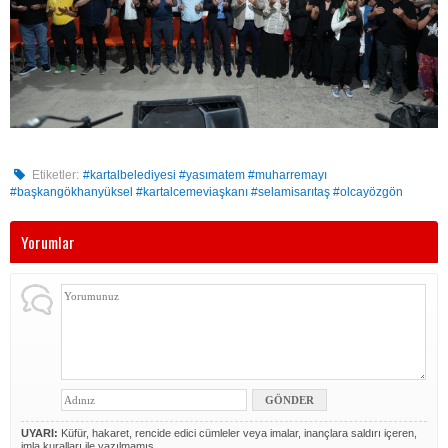
Etiketler:
#kartalbelediyesi #yasımatem #muharremayı
#başkangökhanyüksel #kartalcemeviaşkanı #selamisarıtaş #olcayözgön
Yorumlar
UYARI:
Küfür, hakaret, rencide edici cümleler veya imalar, inançlara saldırı içeren,
imla kuralları ile yazılmamış,