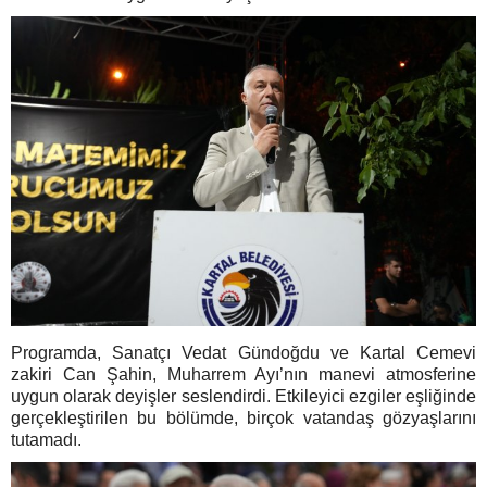
Programda, Sanatçı Vedat Gündoğdu ve Kartal Cemevi
zakiri Can Şahin, Muharrem Ayı’nın manevi atmosferine
uygun olarak deyişler seslendirdi. Etkileyici ezgiler eşliğinde
gerçekleştirilen bu bölümde, birçok vatandaş gözyaşlarını
tutamadı.