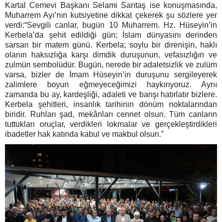
Kartal Cemevi Başkanı Selami Sarıtaş ise konuşmasında,
Muharrem Ayı’nın kutsiyetine dikkat çekerek şu sözlere yer
verdi:
“Sevgili canlar, bugün 10 Muharrem. Hz. Hüseyin’in
Kerbela’da şehit edildiği gün; İslam dünyasını derinden
sarsan bir matem günü. Kerbela; soylu bir direnişin, haklı
olanın haksızlığa karşı dimdik duruşunun, vefasızlığın ve
zulmün sembolüdür. Bugün, nerede bir adaletsizlik ve zulüm
varsa, bizler de İmam Hüseyin’in duruşunu sergileyerek
zalimlere boyun eğmeyeceğimizi haykırıyoruz. Aynı
zamanda bu ay, kardeşliği, adaleti ve barışı hatırlatır bizlere.
Kerbela şehitleri, insanlık tarihinin dönüm noktalarından
biridir. Ruhları şad, mekânları cennet olsun. Tüm canların
tuttukları oruçlar, verdikleri lokmalar ve gerçekleştirdikleri
ibadetler hak katında kabul ve makbul olsun.”