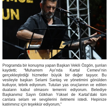
Programda bir konuşma yapan Başkan Vekili Özgön, şunları
kaydetti; “Muharrem Ayı’nda Kartal Cemevi’nin
gerçekleştirdiği hizmetler büyük bir değer taşıyor. Bu
vesileyle başkan Selami Sarıtaş ve yönetimini gönülden
kutluyor, tebrik ediyorum. Tutulan yas oruçlarının ve edilen
duaların kabul olmasını temenni ediyorum. Belediye
Başkanımız Sayın Gökhan Yüksel de Kartal’daki tüm
canlara selam ve sevgilerini iletmemi istedi. Hepinize
katılımınız için teşekkür ediyorum,”