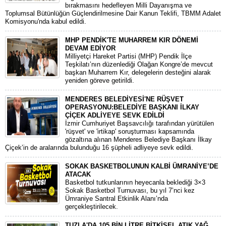
bırakmasını hedefleyen Milli Dayanışma ve
Toplumsal Bütünlüğün Güçlendirilmesine Dair Kanun Teklifi, TBMM Adalet
Komisyonu'nda kabul edildi.
MHP PENDİK'TE MUHARREM KIR DÖNEMİ
DEVAM EDİYOR
​Milliyetçi Hareket Partisi (MHP) Pendik İlçe
Teşkilatı’nın düzenlediği Olağan Kongre’de mevcut
başkan Muharrem Kır, delegelerin desteğini alarak
yeniden göreve getirildi.
MENDERES BELEDİYESİ'NE RÜŞVET
OPERASYONU:BELEDİYE BAŞKANI İLKAY
ÇİÇEK ADLİYEYE SEVK EDİLDİ
​İzmir Cumhuriyet Başsavcılığı tarafından yürütülen
'rüşvet' ve 'irtikap' soruşturması kapsamında
gözaltına alınan Menderes Belediye Başkanı İlkay
Çiçek’in de aralarında bulunduğu 16 şüpheli adliyeye sevk edildi.
SOKAK BASKETBOLUNUN KALBİ ÜMRANİYE’DE
ATACAK
Basketbol tutkunlarının heyecanla beklediği 3×3
Sokak Basketbol Turnuvası, bu yıl 7’nci kez
Ümraniye Santral Etkinlik Alanı’nda
gerçekleştirilecek.
TUZLA'DA 105 BİN LİTRE BİTKİSEL ATIK YAĞ