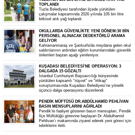
TOPLANDI
Tuzla Belediyesi tarafından ilçede yürütülen
çalışmalar kapsamında 2026 yılında 105 bin litre
bitkisel atık yağ toplandı.
OKULLARDA GÜVENLİKTE YENİ DÖNEM:30 BİN
PERSONEL ALINACAK DEDEKTÖRLÜ ARAMA
GELİYOR
​Kahramanmaraş ve Şanlıurfa'da meydana gelen okul
saldırılarının ardından eğitim kurumlarındaki güvenlik
önlemleri baştan aşağı yenileniyor.
KUŞADASI BELEDİYESİ'NE OPERASYON: 3
DALGADA 15 GÖZALTI
​İstanbul Cumhuriyet Başsavcılığı bünyesinde
yürütülen kapsamlı "rüşvet" ve "irtikap"
soruşturmasında Kuşadası Belediyesi’ne yönelik
üçüncü dalga operasyonu düzenlendi.
PENDİK MÜFTÜSÜ DR.ABDÜLHAMİD PEHLİVAN
BASIN MENSUPLARINI AĞIRLADI
​Pendik’te faaliyet gösteren basın mensupları, Pendik
İlçe Müftülüğü görevine başlayan Dr. Abdulhamid
Pehlivan’ı makamında ziyaret ederek yeni görevi için
tebriklerini iletti.