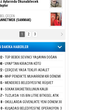
z Aylarında Okunabilecek
taplar
İBEL ÇEÇEN
ANNETMEK (SANMAK)
1
2
3
NALİZ/ ODABAŞ
ranlık DNA Kuşaklararası
ddetin Biyolojik Faturası
 DAKİKA HABERLER
yar Adıyaman
en Bu Sahaya Sığmazam
32 -
TÜP BEBEK SEVİNCİ YAŞAYAN DOĞAN
ESİNE BAKANLIK DESTEĞİ
08 -
UYAP'TAN KİRACIYA KÖTÜ
ER:''TEBLİGAT GELMEDİ'' SAVUNMASI
22 -
ÇERÇEVE YASA TEKLİFİ ADALET
san Ali Çölük
HKEMEDEN DÖNDÜ
r Satırın İçindeki İnsan
İSYONU'NDAN GEÇTİ:SÜREÇ NASIL
38 -
MHP PENDİK'TE MUHARREM KIR DÖNEMİ
EYECEK?
AM EDİYOR
45 -
MENDERES BELEDİYESİ'NE RÜŞVET
RASYONU:BELEDİYE BAŞKANI İLKAY ÇİÇEK
18 -
SOKAK BASKETBOLUNUN KALBİ
gi Kılıç
İVAS: ATEŞE ATILAN VİCDAN
İYEYE SEVK EDİLDİ
ANİYE’DE ATACAK
57 -
TUZLA'DA 105 BİN LİTRE BİTKİSEL ATIK
 TOPLANDI
18 -
OKULLARDA GÜVENLİKTE YENİ DÖNEM:30
 PERSONEL ALINACAK DEDEKTÖRLÜ ARAMA
ARIŞ BAŞARSLAN
10 -
KUŞADASI BELEDİYESİ'NE OPERASYON: 3