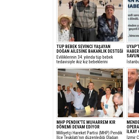
TÜP BEBEK SEVİNCİ YAŞAYAN
UYAP'
DOĞAN AİLESİNE BAKANLIK DESTEĞİ
HABER:
SAVUN
​Evliliklerinin 34. yılında tüp bebek
tedavisiyle ikiz kız bebeklerini
​İstanb
kucaklarına alan ve Anıtkabir
gerekçe
ziyaretleriyle sosyal medyada büyük
başlatı
beğeni toplayan Doğan ailesi için Aile
elime 
ve Sosyal Hizmetler Bakanlığı harekete
oldum” 
geçti.
itirazı
çekici 
MHP PENDİK'TE MUHARREM KIR
MENDE
DÖNEMİ DEVAM EDİYOR
OPERA
İLKAY 
​Milliyetçi Hareket Partisi (MHP) Pendik
İlçe Teşkilatı’nın düzenlediği Olağan
​İzmir 