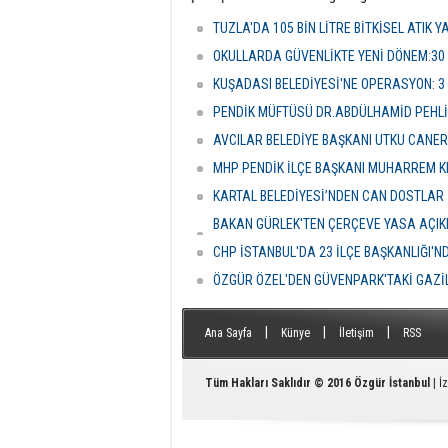
Kongre’de mevcut başkan Muharrem
tarafın
Kır, delegelerin desteğini alarak
soruşt
TUZLA'DA 105 BİN LİTRE BİTKİSEL ATIK 
yeniden göreve getirildi.
alınan
Çiçek’i
OKULLARDA GÜVENLİKTE YENİ DÖNEM:30
şüpheli
KUŞADASI BELEDİYESİ'NE OPERASYON: 3
PENDİK MÜFTÜSÜ DR.ABDÜLHAMİD PEHLİ
AVCILAR BELEDİYE BAŞKANI UTKU CANE
MHP PENDİK İLÇE BAŞKANI MUHARREM KI
KARTAL BELEDİYESİ’NDEN CAN DOSTLAR İ
BAKAN GÜRLEK'TEN ÇERÇEVE YASA AÇIKLA
HASSASİYETİDİR''
CHP İSTANBUL'DA 23 İLÇE BAŞKANLIĞI'
ÖZGÜR ÖZEL'DEN GÜVENPARK'TAKİ GAZİL
|
|
|
Ana Sayfa
Künye
İletişim
RSS
Tüm Hakları Saklıdır © 2016
Özgür İstanbul
| İ