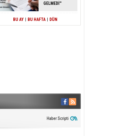
GELMEDİ''
SAVUNMASI
MAHKEMEDEN
DÖNDÜ
BU AY
|
BU HAFTA
|
DÜN
Haber Scripti