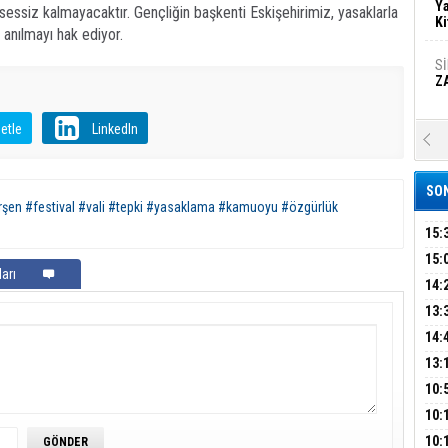
Ya
sessiz kalmayacaktır. Gençliğin başkenti Eskişehirimiz, yasaklarla
Ki
e anılmayı hak ediyor.
S
Z
etle
LinkedIn
A
Ka
Şi
SON
rşen #festival #vali #tepki #yasaklama #kamuoyu #özgürlük
Şi
B
15:
AİL
15:
arı
HAB
14:
Ha
MA
Bi
KOM
13:
İŞL
DEV
14:
OPE
13:
Ez
S
ADL
ÜMR
10:
YAĞ
10:
BİN
B
10: