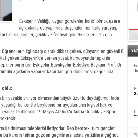
Eskişehir Valiliği, ‘uygun görülenler hariç’ olmak üzere
açık alanlarda yapılması düşünülen her türlü yürüyüş,
art asma, konser, şenlik ve festival gibi etkinliklerin 15 gün
E
Öğrencilerin ilgi odağı olarak dikkat çeken, dünyanın en güvenli 8.
YA
kkat çeken Eskişehir'de verilen yasak kamuoyunda tepki ile
 tepkiler sürerken Eskişehir Büyükşehir Belediye Başkanı Prof. Dr.
Em
T
üntülü açıklama yaparak karardan geri dönülmesi çağrısında
 oldu:
He
So
ine bir yasakla anılıyor olmasından büyük üzüntü duyduğumu ifade
yaşadığı bu kentte böylesine bir uygulamanın kişisel hak ve
ca bu yasak tarihlerinin 19 Mayıs Atatürk'ü Anma Gençlik ve Spor
Ca
“T
zmektedir.
ın kaldırılması taleplerini iletiyorlar. Ben kentteki tüm gençler
ına bu kararın tekrar gözden geçirilmesi adına yetkililere çağrıda
Y