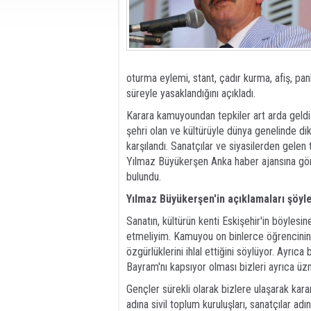
oturma eylemi, stant, çadır kurma, afiş, pank
süreyle yasaklandığını açıkladı.
Karara kamuyoundan tepkiler art arda geldi. 
şehri olan ve kültürüyle dünya genelinde di
karşılandı. Sanatçılar ve siyasilerden gelen
Yılmaz Büyükerşen Anka haber ajansına gör
bulundu.
Yılmaz Büyükerşen'in açıklamaları şöyle
Sanatın, kültürün kenti Eskişehir'in böyles
etmeliyim. Kamuyou on binlerce öğrencinin 
özgürlüklerini ihlal ettiğini söylüyor. Ayrı
Bayram'nı kapsıyor olması bizleri ayrıca ü
Gençler sürekli olarak bizlere ulaşarak karar
adına sivil toplum kuruluşları, sanatçılar ad