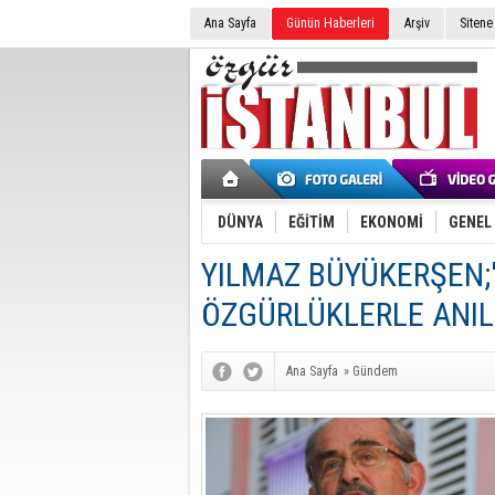
Ana Sayfa
Günün Haberleri
Arşiv
Sitene
DÜNYA
EĞİTİM
EKONOMİ
GENEL
YILMAZ BÜYÜKERŞEN;'
ÖZGÜRLÜKLERLE ANILM
Ana Sayfa
»
Gündem