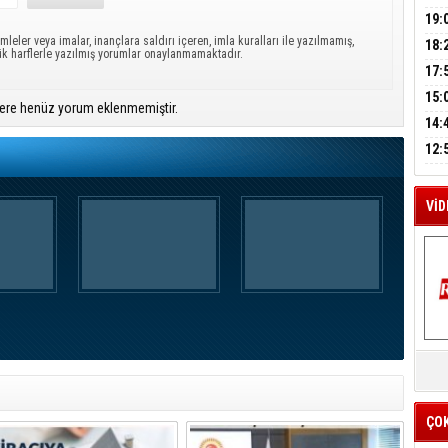
A
GEL
DAL
19:
mleler veya imalar, inançlara saldırı içeren, imla kuralları ile yazılmamış,
PEH
18:
ük harflerle yazılmış yorumlar onaylanmamaktadır.
M
ÇAN
17:
A
KIR
15:
ere henüz yorum eklenmemiştir.
AĞI
İÇİ
14:
AÇI
12:
VE 
BAŞ
VİD
K
Y
İZ
ÇO