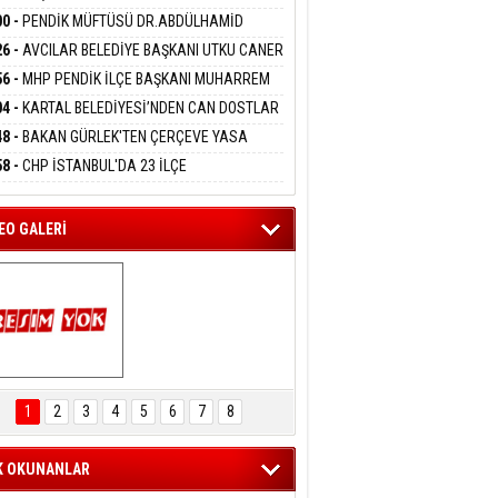
DANMAK
İYOR
GADA 15 GÖZALTI
00 -
PENDİK MÜFTÜSÜ DR.ABDÜLHAMİD
LİVAN BASIN MENSUPLARINI AĞIRLADI
26 -
AVCILAR BELEDİYE BAŞKANI UTKU CANER
eltem Kaynas
KAYA HAKKINDA TAHLİYE KARARI
56 -
MHP PENDİK İLÇE BAŞKANI MUHARREM
FFETMEYECEĞİM!
 KARTAL ORDULULAR DERNEĞİ HEYETİNİ
04 -
KARTAL BELEDİYESİ’NDEN CAN DOSTLAR
RLADI
N DEV YATIRIM!
48 -
BAKAN GÜRLEK'TEN ÇERÇEVE YASA
KLAMASI:''KIRMIZI ÇİZGİMİZ ŞEHİT AİLELERİ
58 -
CHP İSTANBUL'DA 23 İLÇE
GAZİLERİMİZİN HASSASİYETİDİR''
KANLIĞI'NDA ATAMALAR GERÇEKLEŞTİ
EO GALERİ
ARTAL ENGELSİZ 
AŞAM FESTİVALİ 
1
2
3
4
5
6
7
8
KONSERİ 
LEYİCİLERİ MEST 
ETTİ
K OKUNANLAR