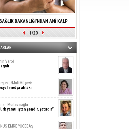
SAĞLIK BAKANLIĞI'NDAN ANİ KALP
YALNIZLIK YAŞLI BİREY
1/20
DURMALARINA HIZLI MÜDAHALE
SORUNLARA NEDEN OL
DİLMESİNE YÖNELİK ÖNLENMESİ İÇİN
ZARLAR
ÖNEMLİ ADIM
in Varol
ezgah
rgünlü/Mali Müşavir
syal medya ahlâkı
nan Murtezaoğlu
ürk yaratılıştan şendir, şatırdır”
UNUS EMRE YÜCEBAŞ