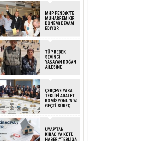
MHP PENDİK'TE
MUHARREM KIR
DÖNEMİ DEVAM
EDİYOR
TÜP BEBEK
SEVİNCİ
YAŞAYAN DOĞAN
AİLESİNE
BAKANLIK
DESTEĞİ
ÇERÇEVE YASA
TEKLİFİ ADALET
KOMİSYONU'NDAN
GEÇTİ:SÜREÇ
NASIL
İŞLEYECEK?
UYAP'TAN
KİRACIYA KÖTÜ
HABER:''TEBLİGAT