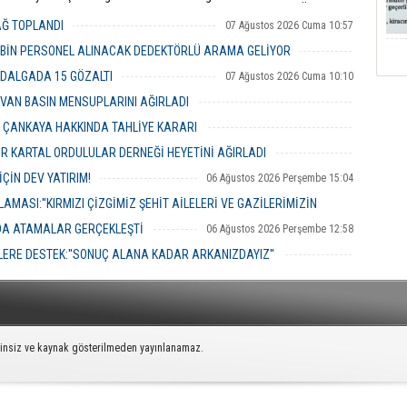
dan yürütülen 'rüşvet' ve 'irtikap'
Turnuvası, bu yıl 7’nci kez Ümraniye
urması kapsamında gözaltına
Santral Etkinlik Alanı’nda
YAĞ TOPLANDI
07 Ağustos 2026 Cuma 10:57
 Menderes Belediye Başkanı İlkay
gerçekleştirilecek.
n de aralarında bulunduğu 16
 BİN PERSONEL ALINACAK DEDEKTÖRLÜ ARAMA GELİYOR
 adliyeye sevk edildi.
07 Ağustos 2026 Cuma 10:18
 DALGADA 15 GÖZALTI
07 Ağustos 2026 Cuma 10:10
VAN BASIN MENSUPLARINI AĞIRLADI
06 Ağustos 2026 Perşembe 19:00
R ÇANKAYA HAKKINDA TAHLİYE KARARI
06 Ağustos 2026 Perşembe 18:26
R KARTAL ORDULULAR DERNEĞİ HEYETİNİ AĞIRLADI
06 Ağustos 2026 Perşembe 17:56
ÇİN DEV YATIRIM!
06 Ağustos 2026 Perşembe 15:04
MASI:''KIRMIZI ÇİZGİMİZ ŞEHİT AİLELERİ VE GAZİLERİMİZİN
NDA ATAMALAR GERÇEKLEŞTİ
06 Ağustos 2026 Perşembe 12:58
06 Ağustos 2026 Perşembe 14:48
ERE DESTEK:''SONUÇ ALANA KADAR ARKANIZDAYIZ''
06 Ağustos 2026 Perşembe 12:51
zinsiz ve kaynak gösterilmeden yayınlanamaz.