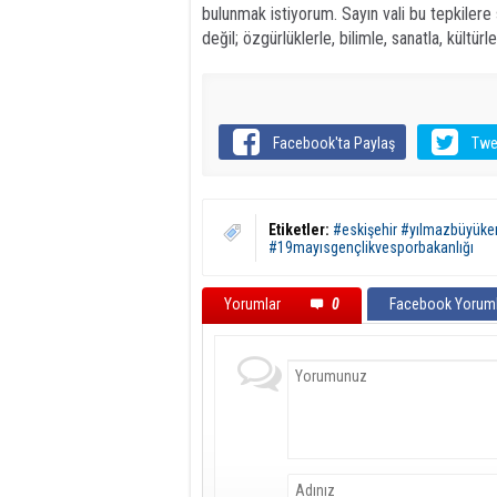
bulunmak istiyorum. Sayın vali bu tepkilere 
değil; özgürlüklerle, bilimle, sanatla, kültürl
Facebook'ta Paylaş
Twe
Etiketler:
#eskişehir #yılmazbüyüke
#19mayısgençlikvesporbakanlığı
Yorumlar
0
Facebook Yoruml