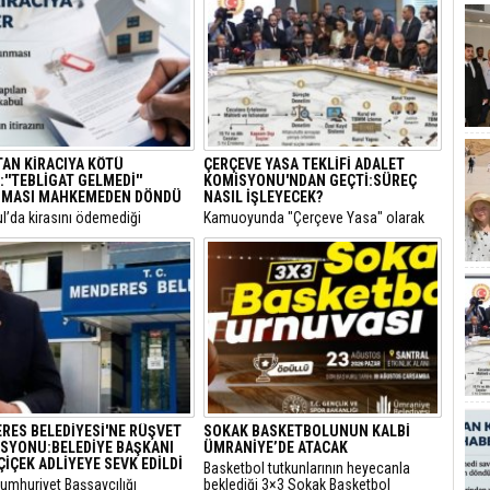
TAN KİRACIYA KÖTÜ
ÇERÇEVE YASA TEKLİFİ ADALET
''TEBLİGAT GELMEDİ''
KOMİSYONU'NDAN GEÇTİ:SÜREÇ
MASI MAHKEMEDEN DÖNDÜ
NASIL İŞLEYECEK?
ul’da kirasını ödemediği
​Kamuoyunda "Çerçeve Yasa" olarak
siyle hakkında icra takibi
bilinen ve terör örgütü PKK'nin
lan bir kiracının “Ödeme emri
kendisini feshederek silah bırakmasını
ulaşmadı, takipten geç haberdar
hedefleyen Milli Dayanışma ve
diyerek yaptığı usulsüz tebligat
Toplumsal Bütünlüğün
, İstinaf Mahkemesi’nin dikkat
Güçlendirilmesine Dair Kanun Teklifi,
kararıyla sonuçsuz kaldı.
TBMM Adalet Komisyonu'nda kabul
edildi.
RES BELEDİYESİ'NE RÜŞVET
SOKAK BASKETBOLUNUN KALBİ
SYONU:BELEDİYE BAŞKANI
ÜMRANİYE’DE ATACAK
ÇİÇEK ADLİYEYE SEVK EDİLDİ
Basketbol tutkunlarının heyecanla
Cumhuriyet Başsavcılığı
beklediği 3×3 Sokak Basketbol