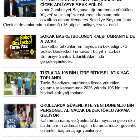
ÇİÇEK ADLİYEYE SEVK EDİLDİ
​İzmir Cumhuriyet Başsavcılığı tarafından yürütülen
'rüşvet' ve 'irtikap' soruşturması kapsamında
gözaltına alınan Menderes Belediye Başkanı İlkay
Çiçek’in de aralarında bulunduğu 16 şüpheli adliyeye sevk edildi.
SOKAK BASKETBOLUNUN KALBİ ÜMRANİYE’DE
ATACAK
Basketbol tutkunlarının heyecanla beklediği 3×3
Sokak Basketbol Turnuvası, bu yıl 7’nci kez
Ümraniye Santral Etkinlik Alanı’nda
gerçekleştirilecek.
TUZLA'DA 105 BİN LİTRE BİTKİSEL ATIK YAĞ
TOPLANDI
Tuzla Belediyesi tarafından ilçede yürütülen
çalışmalar kapsamında 2026 yılında 105 bin litre
bitkisel atık yağ toplandı.
OKULLARDA GÜVENLİKTE YENİ DÖNEM:30 BİN
PERSONEL ALINACAK DEDEKTÖRLÜ ARAMA
GELİYOR
​Kahramanmaraş ve Şanlıurfa'da meydana gelen okul
saldırılarının ardından eğitim kurumlarındaki güvenlik
önlemleri baştan aşağı yenileniyor.