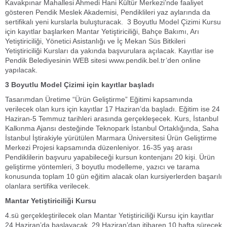
Kavakpınar Mahallesi Ahmedi Hani Kültür Merkezi’nde faaliyet
gösteren Pendik Meslek Akademisi, Pendiklileri yaz aylarında da
sertifikalı yeni kurslarla buluşturacak. 3 Boyutlu Model Çizimi Kursu
için kayıtlar başlarken Mantar Yetiştiriciliği, Bahçe Bakımı, Arı
Yetiştiriciliği, Yönetici Asistanlığı ve İç Mekan Süs Bitkileri
Yetiştiriciliği Kursları da yakında başvurulara açılacak. Kayıtlar ise
Pendik Belediyesinin WEB sitesi www.pendik.bel.tr’den online
yapılacak.
3 Boyutlu Model Çizimi için kayıtlar başladı
Tasarımdan Üretime “Ürün Geliştirme” Eğitimi kapsamında
verilecek olan kurs için kayıtlar 17 Haziran’da başladı. Eğitim ise 24
Haziran-5 Temmuz tarihleri arasında gerçekleşecek. Kurs, İstanbul
Kalkınma Ajansı desteğinde Teknopark İstanbul Ortaklığında, Saha
İstanbul İştirakiyle yürütülen Marmara Üniversitesi Ürün Geliştirme
Merkezi Projesi kapsamında düzenleniyor. 16-35 yaş arası
Pendiklilerin başvuru yapabileceği kursun kontenjanı 20 kişi. Ürün
geliştirme yöntemleri, 3 boyutlu modelleme, yazıcı ve tarama
konusunda toplam 10 gün eğitim alacak olan kursiyerlerden başarılı
olanlara sertifika verilecek.
Mantar Yetiştiriciliği Kursu
4.sü gerçekleştirilecek olan Mantar Yetiştiriciliği Kursu için kayıtlar
24 Haziran’da başlayacak. 29 Haziran’dan itibaren 10 hafta sürecek