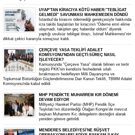
UYAP'TAN KİRACIYA KÖTÜ HABER:''TEBLİGAT
GELMEDİ'' SAVUNMASI MAHKEMEDEN DÖNDÜ
​İstanbul’da kirasını ödemediği gerekçesiyle hakkında
icra takibi başlatılan bir kiracının “Ödeme emri elime
ulaşmadı, takipten geç haberdar oldum” diyerek
yaptığı usulsüz tebligat itirazı, İstinaf Mahkemesi’nin
dikkat çekici kararıyla sonuçsuz kaldı.
ÇERÇEVE YASA TEKLİFİ ADALET
KOMİSYONU'NDAN GEÇTİ:SÜREÇ NASIL
İŞLEYECEK?
​Kamuoyunda "Çerçeve Yasa" olarak bilinen ve terör
örgütü PKK'nin kendisini feshederek silah
bırakmasını hedefleyen Milli Dayanışma ve
Toplumsal Bütünlüğün Güçlendirilmesine Dair Kanun Teklifi, TBMM Adalet
Komisyonu'nda kabul edildi.
MHP PENDİK'TE MUHARREM KIR DÖNEMİ
DEVAM EDİYOR
​Milliyetçi Hareket Partisi (MHP) Pendik İlçe
Teşkilatı’nın düzenlediği Olağan Kongre’de mevcut
başkan Muharrem Kır, delegelerin desteğini alarak
yeniden göreve getirildi.
MENDERES BELEDİYESİ'NE RÜŞVET
OPERASYONU:BELEDİYE BAŞKANI İLKAY