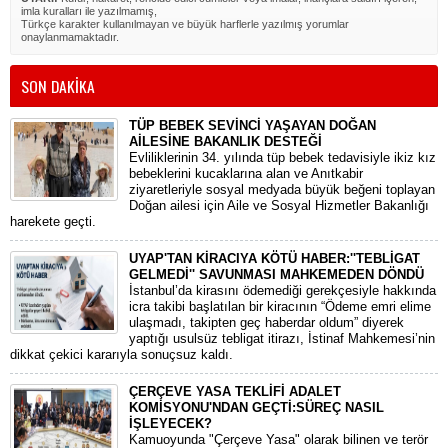
imla kuralları ile yazılmamış,
Türkçe karakter kullanılmayan ve büyük harflerle yazılmış yorumlar
onaylanmamaktadır.
SON DAKİKA
TÜP BEBEK SEVİNCİ YAŞAYAN DOĞAN
AİLESİNE BAKANLIK DESTEĞİ
​Evliliklerinin 34. yılında tüp bebek tedavisiyle ikiz kız
bebeklerini kucaklarına alan ve Anıtkabir
ziyaretleriyle sosyal medyada büyük beğeni toplayan
Doğan ailesi için Aile ve Sosyal Hizmetler Bakanlığı
harekete geçti.
UYAP'TAN KİRACIYA KÖTÜ HABER:''TEBLİGAT
GELMEDİ'' SAVUNMASI MAHKEMEDEN DÖNDÜ
​İstanbul’da kirasını ödemediği gerekçesiyle hakkında
icra takibi başlatılan bir kiracının “Ödeme emri elime
ulaşmadı, takipten geç haberdar oldum” diyerek
yaptığı usulsüz tebligat itirazı, İstinaf Mahkemesi’nin
dikkat çekici kararıyla sonuçsuz kaldı.
ÇERÇEVE YASA TEKLİFİ ADALET
KOMİSYONU'NDAN GEÇTİ:SÜREÇ NASIL
İŞLEYECEK?
​Kamuoyunda "Çerçeve Yasa" olarak bilinen ve terör