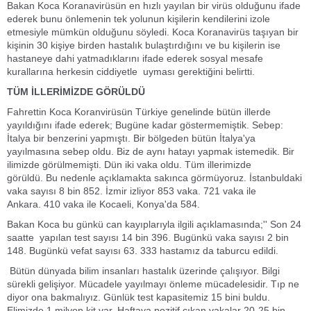
Bakan Koca Koranavirüsün en hızlı yayılan bir virüs olduğunu ifade
ederek bunu önlemenin tek yolunun kişilerin kendilerini izole
etmesiyle mümkün olduğunu söyledi. Koca Koranavirüs taşıyan bir
kişinin 30 kişiye birden hastalık bulaştırdığını ve bu kişilerin ise
hastaneye dahi yatmadıklarını ifade ederek sosyal mesafe
kurallarına herkesin ciddiyetle uyması gerektiğini belirtti.
TÜM İLLERİMİZDE GÖRÜLDÜ
Fahrettin Koca Koranvirüsün Türkiye genelinde bütün illerde
yayıldığını ifade ederek; Bugüne kadar göstermemiştik. Sebep:
İtalya bir benzerini yapmıştı. Bir bölgeden bütün İtalya'ya
yayılmasına sebep oldu. Biz de aynı hatayı yapmak istemedik. Bir
ilimizde görülmemişti. Dün iki vaka oldu. Tüm illerimizde
görüldü. Bu nedenle açıklamakta sakınca görmüyoruz. İstanbuldaki
vaka sayısı 8 bin 852. İzmir izliyor 853 vaka. 721 vaka ile
Ankara. 410 vaka ile Kocaeli, Konya'da 584.
Bakan Koca bu günkü can kayıplarıyla ilgili açıklamasında;'' Son 24
saatte yapılan test sayısı 14 bin 396. Bugünkü vaka sayısı 2 bin
148. Bugünkü vefat sayısı 63. 333 hastamız da taburcu edildi.
Bütün dünyada bilim insanları hastalık üzerinde çalışıyor. Bilgi
sürekli gelişiyor. Mücadele yayılmayı önleme mücadelesidir. Tıp ne
diyor ona bakmalıyız. Günlük test kapasitemiz 15 bini buldu.
Elimizde 1 milyon kit var. Haftaya pozitif çıkan vakalar 20-25 bin