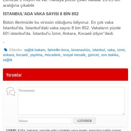
aralığına çıkabilir.
İSTANBUL'ADA VAKA SAYISI 8 BİN 852
Bütün illerimizde bu virüsün olduğunu biliyoruz. En çok vaka
İstanbul'da. İstanbul'daki vaka sayısı 8 bin 852. Vakaların yüzde
60'i istanbul'da. İstanbul'u İzmir, Ankara, Kocaeli izliyor''dedi.
-
,
,
,
,
,
,
Etiketler:
sağlık bakanı
fahrettin koca
koranavirüs
istanbul
vaka
izmir
,
,
,
,
,
,
,
ankara
kocaeli
yayılma
mücadele
sosyal mesafe
güncel
son dakika
sağlık
Yorumlar
UYARI:
Küfür, hakaret, rencide edici cümleler veya imalar, inançlara saldırı içeren,