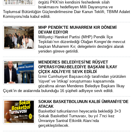
örgütü PKK'nin kendisini feshederek silah
bırakmasını hedefleyen Milli Dayanışma ve
Toplumsal Bütünlüğün Güçlendirilmesine Dair Kanun Teklifi, TBMM Adalet
Komisyonu'nda kabul edildi.
MHP PENDİK'TE MUHARREM KIR DÖNEMİ
DEVAM EDİYOR
​Milliyetçi Hareket Partisi (MHP) Pendik İlçe
Teşkilatı’nın düzenlediği Olağan Kongre’de mevcut
başkan Muharrem Kır, delegelerin desteğini alarak
yeniden göreve getirildi.
MENDERES BELEDİYESİ'NE RÜŞVET
OPERASYONU:BELEDİYE BAŞKANI İLKAY
ÇİÇEK ADLİYEYE SEVK EDİLDİ
​İzmir Cumhuriyet Başsavcılığı tarafından yürütülen
'rüşvet' ve 'irtikap' soruşturması kapsamında
gözaltına alınan Menderes Belediye Başkanı İlkay
Çiçek’in de aralarında bulunduğu 16 şüpheli adliyeye sevk edildi.
SOKAK BASKETBOLUNUN KALBİ ÜMRANİYE’DE
ATACAK
Basketbol tutkunlarının heyecanla beklediği 3×3
Sokak Basketbol Turnuvası, bu yıl 7’nci kez
Ümraniye Santral Etkinlik Alanı’nda
gerçekleştirilecek.