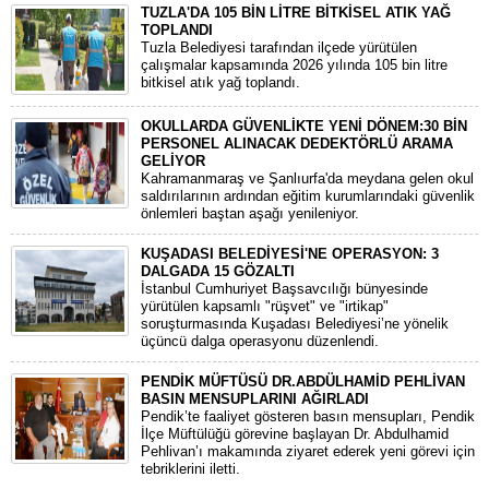
TUZLA'DA 105 BİN LİTRE BİTKİSEL ATIK YAĞ
TOPLANDI
Tuzla Belediyesi tarafından ilçede yürütülen
çalışmalar kapsamında 2026 yılında 105 bin litre
bitkisel atık yağ toplandı.
OKULLARDA GÜVENLİKTE YENİ DÖNEM:30 BİN
PERSONEL ALINACAK DEDEKTÖRLÜ ARAMA
GELİYOR
​Kahramanmaraş ve Şanlıurfa'da meydana gelen okul
saldırılarının ardından eğitim kurumlarındaki güvenlik
önlemleri baştan aşağı yenileniyor.
KUŞADASI BELEDİYESİ'NE OPERASYON: 3
DALGADA 15 GÖZALTI
​İstanbul Cumhuriyet Başsavcılığı bünyesinde
yürütülen kapsamlı "rüşvet" ve "irtikap"
soruşturmasında Kuşadası Belediyesi’ne yönelik
üçüncü dalga operasyonu düzenlendi.
PENDİK MÜFTÜSÜ DR.ABDÜLHAMİD PEHLİVAN
BASIN MENSUPLARINI AĞIRLADI
​Pendik’te faaliyet gösteren basın mensupları, Pendik
İlçe Müftülüğü görevine başlayan Dr. Abdulhamid
Pehlivan’ı makamında ziyaret ederek yeni görevi için
tebriklerini iletti.