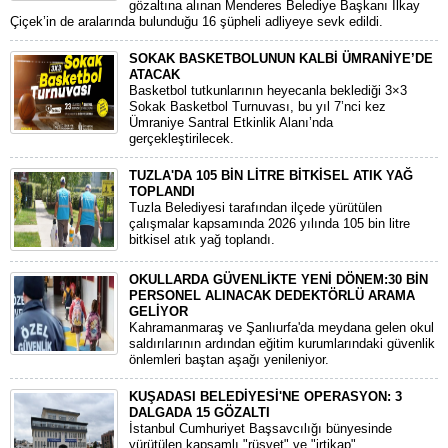
gözaltına alınan Menderes Belediye Başkanı İlkay
Çiçek’in de aralarında bulunduğu 16 şüpheli adliyeye sevk edildi.
SOKAK BASKETBOLUNUN KALBİ ÜMRANİYE’DE
ATACAK
Basketbol tutkunlarının heyecanla beklediği 3×3
Sokak Basketbol Turnuvası, bu yıl 7’nci kez
Ümraniye Santral Etkinlik Alanı’nda
gerçekleştirilecek.
TUZLA'DA 105 BİN LİTRE BİTKİSEL ATIK YAĞ
TOPLANDI
Tuzla Belediyesi tarafından ilçede yürütülen
çalışmalar kapsamında 2026 yılında 105 bin litre
bitkisel atık yağ toplandı.
OKULLARDA GÜVENLİKTE YENİ DÖNEM:30 BİN
PERSONEL ALINACAK DEDEKTÖRLÜ ARAMA
GELİYOR
​Kahramanmaraş ve Şanlıurfa'da meydana gelen okul
saldırılarının ardından eğitim kurumlarındaki güvenlik
önlemleri baştan aşağı yenileniyor.
KUŞADASI BELEDİYESİ'NE OPERASYON: 3
DALGADA 15 GÖZALTI
​İstanbul Cumhuriyet Başsavcılığı bünyesinde
yürütülen kapsamlı "rüşvet" ve "irtikap"