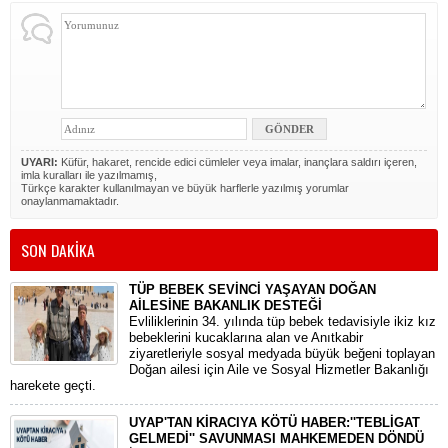
UYARI:
Küfür, hakaret, rencide edici cümleler veya imalar, inançlara saldırı içeren,
imla kuralları ile yazılmamış,
Türkçe karakter kullanılmayan ve büyük harflerle yazılmış yorumlar
onaylanmamaktadır.
SON DAKİKA
TÜP BEBEK SEVİNCİ YAŞAYAN DOĞAN
AİLESİNE BAKANLIK DESTEĞİ
​Evliliklerinin 34. yılında tüp bebek tedavisiyle ikiz kız
bebeklerini kucaklarına alan ve Anıtkabir
ziyaretleriyle sosyal medyada büyük beğeni toplayan
Doğan ailesi için Aile ve Sosyal Hizmetler Bakanlığı
harekete geçti.
UYAP'TAN KİRACIYA KÖTÜ HABER:''TEBLİGAT
GELMEDİ'' SAVUNMASI MAHKEMEDEN DÖNDÜ