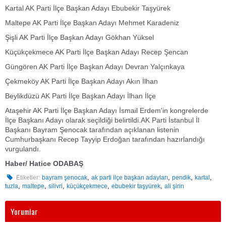
Kartal AK Parti İlçe Başkan Adayı Ebubekir Taşyürek
Maltepe AK Parti İlçe Başkan Adayı Mehmet Karadeniz
Şişli AK Parti İlçe Başkan Adayı Gökhan Yüksel
Küçükçekmece AK Parti İlçe Başkan Adayı Recep Şencan
Güngören AK Parti İlçe Başkan Adayı Devran Yalçınkaya
Çekmeköy AK Parti İlçe Başkan Adayı Akın İlhan
Beylikdüzü AK Parti İlçe Başkan Adayı İlhan İlçe
Ataşehir AK Parti İlçe Başkan Adayı İsmail Erdem'in kongrelerde
İlçe Başkanı Adayı olarak seçildiği belirtildi.AK Parti İstanbul İl
Başkanı Bayram Şenocak tarafından açıklanan listenin
Cumhurbaşkanı Recep Tayyip Erdoğan tarafından hazırlandığı
vurgulandı.
Haber/ Hatice ODABAŞ
,
,
,
,
Etiketler:
bayram şenocak
ak parti ilçe başkan adayları
pendik
kartal
,
,
,
,
,
tuzla
maltepe
silivri
küçükçekmece
ebubekir taşyürek
ali şirin
Yorumlar