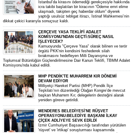
​İstanbul’da kirasını ödemediği gerekçesiyle hakkında
icra takibi başlatılan bir kiracının “Ödeme emri elime
ulaşmadı, takipten geç haberdar oldum” diyerek
yaptığı usulsüz tebligat itirazı, İstinaf Mahkemesi’nin
dikkat çekici kararıyla sonuçsuz kaldı.
ÇERÇEVE YASA TEKLİFİ ADALET
KOMİSYONU'NDAN GEÇTİ:SÜREÇ NASIL
İŞLEYECEK?
​Kamuoyunda "Çerçeve Yasa" olarak bilinen ve terör
örgütü PKK'nin kendisini feshederek silah
bırakmasını hedefleyen Milli Dayanışma ve
Toplumsal Bütünlüğün Güçlendirilmesine Dair Kanun Teklifi, TBMM Adalet
Komisyonu'nda kabul edildi.
MHP PENDİK'TE MUHARREM KIR DÖNEMİ
DEVAM EDİYOR
​Milliyetçi Hareket Partisi (MHP) Pendik İlçe
Teşkilatı’nın düzenlediği Olağan Kongre’de mevcut
başkan Muharrem Kır, delegelerin desteğini alarak
yeniden göreve getirildi.
MENDERES BELEDİYESİ'NE RÜŞVET
OPERASYONU:BELEDİYE BAŞKANI İLKAY
ÇİÇEK ADLİYEYE SEVK EDİLDİ
​İzmir Cumhuriyet Başsavcılığı tarafından yürütülen
'rüşvet' ve 'irtikap' soruşturması kapsamında