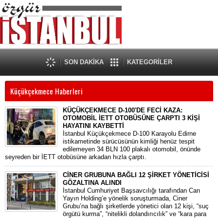
SON DAKİKA
KATEGORİLER
Küçükçekmece Haberleri
KÜÇÜKÇEKMECE D-100'DE FECİ KAZA:
OTOMOBİL İETT OTOBÜSÜNE ÇARPTI 3 KİŞİ
HAYATINI KAYBETTİ
​İstanbul Küçükçekmece D-100 Karayolu Edirne
istikametinde sürücüsünün kimliği henüz tespit
edilemeyen 34 BLN 100 plakalı otomobil, önünde
seyreden bir İETT otobüsüne arkadan hızla çarptı.
CİNER GRUBUNA BAĞLI 12 ŞİRKET YÖNETİCİSİ
GÖZALTINA ALINDI
İstanbul Cumhuriyet Başsavcılığı tarafından Can
Yayın Holding’e yönelik soruşturmada, Ciner
Grubu’na bağlı şirketlerde yönetici olan 12 kişi, “suç
örgütü kurma”, “nitelikli dolandırıcılık” ve “kara para