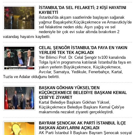
İSTANBUL'DA SEL FELAKETİ; 2 KİŞİ HAYATINI
KAYBETTİ
iİstanbul'da akşam saatlerinde başlayan sağanak
yağmur Başakşehir,Küçükçekmece ve Arnavutköy'de
sel felaketine neden oldu. Aşırı yağış ve sel
nedeniyle bir çok evi sular altında bırakırken 2
vatandaş hayatını kaybetti.
CELAL ŞENGÖR İSTANBUL'DA FAYA EN YAKIN
YERLERİ TEK TEK AÇIKLADI
Yer Bilimci Prof. Dr. Celal Şengör tv100 kanalında
Tolga Işık'ın programına katılarak İstanbul'da faya en
yakın yerlerin Büyükçekmece, Küçükçekmece,
Avcılar, Samatya, Yedikule, Fenerbahçe, Kartal,
Tuzla ve Adalar olduğunu belirtti.
BAŞKAN GÖKHAN YÜKSEL'DEN
KÜÇÜKÇEKMECE BELEDİYE BAŞKANI KEMAL
ÇEBİ'YE ZİYARET
Kartal Belediye Başkanı Gökhan Yüksel,
Küçükçekmece Belediye Başkanı Kemal Çebi'ye
makamında nezaket ziyareti gerçekleştirdi.
BAYRAM ŞENOCAK AK PARTİ İSTANBUL İLÇE
BAŞKAN ADAYLARINI AÇIKLADI
AK Parti İstanbul İl Başkanı Bayram Şenocak sosyal