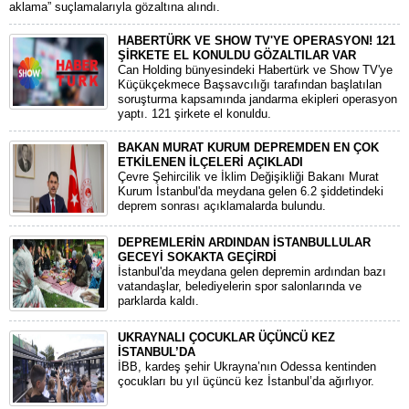
aklama” suçlamalarıyla gözaltına alındı.
HABERTÜRK VE SHOW TV'YE OPERASYON! 121
ŞİRKETE EL KONULDU GÖZALTILAR VAR
Can Holding bünyesindeki Habertürk ve Show TV'ye
Küçükçekmece Başsavcılığı tarafından başlatılan
soruşturma kapsamında jandarma ekipleri operasyon
yaptı. 121 şirkete el konuldu.
BAKAN MURAT KURUM DEPREMDEN EN ÇOK
ETKİLENEN İLÇELERİ AÇIKLADI
Çevre Şehircilik ve İklim Değişikliği Bakanı Murat
Kurum İstanbul'da meydana gelen 6.2 şiddetindeki
deprem sonrası açıklamalarda bulundu.
DEPREMLERİN ARDINDAN İSTANBULLULAR
GECEYİ SOKAKTA GEÇİRDİ
İstanbul'da meydana gelen depremin ardından bazı
vatandaşlar, belediyelerin spor salonlarında ve
parklarda kaldı.
UKRAYNALI ÇOCUKLAR ÜÇÜNCÜ KEZ
İSTANBUL’DA
İBB, kardeş şehir Ukrayna’nın Odessa kentinden
çocukları bu yıl üçüncü kez İstanbul’da ağırlıyor.