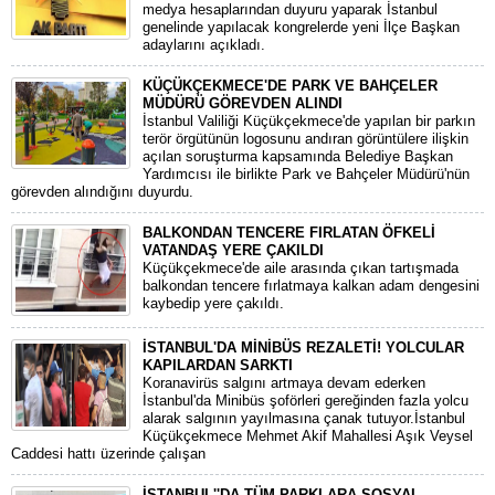
medya hesaplarından duyuru yaparak İstanbul
genelinde yapılacak kongrelerde yeni İlçe Başkan
adaylarını açıkladı.
KÜÇÜKÇEKMECE'DE PARK VE BAHÇELER
MÜDÜRÜ GÖREVDEN ALINDI
İstanbul Valiliği Küçükçekmece'de yapılan bir parkın
terör örgütünün logosunu andıran görüntülere ilişkin
açılan soruşturma kapsamında Belediye Başkan
Yardımcısı ile birlikte Park ve Bahçeler Müdürü'nün
görevden alındığını duyurdu.
BALKONDAN TENCERE FIRLATAN ÖFKELİ
VATANDAŞ YERE ÇAKILDI
Küçükçekmece'de aile arasında çıkan tartışmada
balkondan tencere fırlatmaya kalkan adam dengesini
kaybedip yere çakıldı.
İSTANBUL'DA MİNİBÜS REZALETİ! YOLCULAR
KAPILARDAN SARKTI
Koranavirüs salgını artmaya devam ederken
İstanbul'da Minibüs şoförleri gereğinden fazla yolcu
alarak salgının yayılmasına çanak tutuyor.İstanbul
Küçükçekmece Mehmet Akif Mahallesi Aşık Veysel
Caddesi hattı üzerinde çalışan
İSTANBUL''DA TÜM PARKLARA SOSYAL