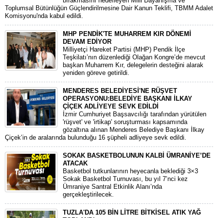
bırakmasını hedefleyen Milli Dayanışma ve
Toplumsal Bütünlüğün Güçlendirilmesine Dair Kanun Teklifi, TBMM Adalet
Komisyonu'nda kabul edildi.
MHP PENDİK'TE MUHARREM KIR DÖNEMİ
DEVAM EDİYOR
​Milliyetçi Hareket Partisi (MHP) Pendik İlçe
Teşkilatı’nın düzenlediği Olağan Kongre’de mevcut
başkan Muharrem Kır, delegelerin desteğini alarak
yeniden göreve getirildi.
MENDERES BELEDİYESİ'NE RÜŞVET
OPERASYONU:BELEDİYE BAŞKANI İLKAY
ÇİÇEK ADLİYEYE SEVK EDİLDİ
​İzmir Cumhuriyet Başsavcılığı tarafından yürütülen
'rüşvet' ve 'irtikap' soruşturması kapsamında
gözaltına alınan Menderes Belediye Başkanı İlkay
Çiçek’in de aralarında bulunduğu 16 şüpheli adliyeye sevk edildi.
SOKAK BASKETBOLUNUN KALBİ ÜMRANİYE’DE
ATACAK
Basketbol tutkunlarının heyecanla beklediği 3×3
Sokak Basketbol Turnuvası, bu yıl 7’nci kez
Ümraniye Santral Etkinlik Alanı’nda
gerçekleştirilecek.
TUZLA'DA 105 BİN LİTRE BİTKİSEL ATIK YAĞ