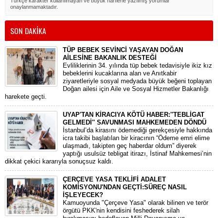
Türkçe karakter kullanılmayan ve büyük harflerle yazılmış yorumlar
onaylanmamaktadır.
SON DAKİKA
TÜP BEBEK SEVİNCİ YAŞAYAN DOĞAN
AİLESİNE BAKANLIK DESTEĞİ
​Evliliklerinin 34. yılında tüp bebek tedavisiyle ikiz kız
bebeklerini kucaklarına alan ve Anıtkabir
ziyaretleriyle sosyal medyada büyük beğeni toplayan
Doğan ailesi için Aile ve Sosyal Hizmetler Bakanlığı
harekete geçti.
UYAP'TAN KİRACIYA KÖTÜ HABER:''TEBLİGAT
GELMEDİ'' SAVUNMASI MAHKEMEDEN DÖNDÜ
​İstanbul’da kirasını ödemediği gerekçesiyle hakkında
icra takibi başlatılan bir kiracının “Ödeme emri elime
ulaşmadı, takipten geç haberdar oldum” diyerek
yaptığı usulsüz tebligat itirazı, İstinaf Mahkemesi’nin
dikkat çekici kararıyla sonuçsuz kaldı.
ÇERÇEVE YASA TEKLİFİ ADALET
KOMİSYONU'NDAN GEÇTİ:SÜREÇ NASIL
İŞLEYECEK?
​Kamuoyunda "Çerçeve Yasa" olarak bilinen ve terör
örgütü PKK'nin kendisini feshederek silah