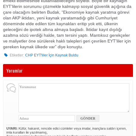
emekli edilmesinde kullanılabileceğini söyledi. Böyle bir kaynağın
EYT'lilerin sorununu çözmekle kalmayıp sosyal güvenlik açığına da
çare olacağını belirten Budak, “Ekonomiye kaynak yaratma görevi
olan AKP iktidarı, yeni kaynak yaratamadığı gibi Cumhuriyet
döneminde elde edilen tüm kaynakları eritip yok etti, ülkenin
geleceğini de ipotek altına almaya başladı. İktidar kayıt dışılığı
azaltma sözü verdiği halde, tam tersini yaptı. Mantıksız gerekçeler
ve maliyetler öne sürülerek haklı talepleri geri çevrilen EYT'liler için
gereken kaynak ülkede var” diye konuştu.
Etiketler:
CHP EYT'liler İçin Kaynak Buldu
Yorumlar
UYARI:
Küfür, hakaret, rencide edici cümleler veya imalar, inançlara saldırı içeren,
imla kuralları ile yazılmamış,