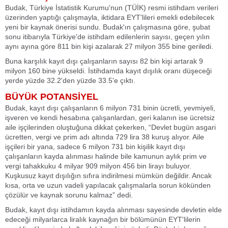
Budak, Türkiye İstatistik Kurumu'nun (TÜİK) resmi istihdam verileri
üzerinden yaptığı çalışmayla, iktidara EYT'lileri emekli edebilecek
yeni bir kaynak önerisi sundu. Budak'ın çalışmasına göre, şubat
sonu itibarıyla Türkiye'de istihdam edilenlerin sayısı, geçen yılın
aynı ayına göre 811 bin kişi azalarak 27 milyon 355 bine geriledi.
Buna karşılık kayıt dışı çalışanların sayısı 82 bin kişi artarak 9
milyon 160 bine yükseldi. İstihdamda kayıt dışılık oranı düşeceği
yerde yüzde 32.2'den yüzde 33.5'e çıktı.
BÜYÜK POTANSİYEL
Budak, kayıt dışı çalışanların 6 milyon 731 binin ücretli, yevmiyeli,
işveren ve kendi hesabına çalışanlardan, geri kalanın ise ücretsiz
aile işçilerinden oluştuğuna dikkat çekerken, “Devlet bugün asgari
ücretten, vergi ve prim adı altında 729 lira 38 kuruş alıyor. Aile
işçileri bir yana, sadece 6 milyon 731 bin kişilik kayıt dışı
çalışanların kayda alınması halinde bile kamunun aylık prim ve
vergi tahakkuku 4 milyar 909 milyon 456 bin lirayı buluyor.
Kuşkusuz kayıt dışılığın sıfıra indirilmesi mümkün değildir. Ancak
kısa, orta ve uzun vadeli yapılacak çalışmalarla sorun kökünden
çözülür ve kaynak sorunu kalmaz” dedi.
Budak, kayıt dışı istihdamın kayda alınması sayesinde devletin elde
edeceği milyarlarca liralık kaynağın bir bölümünün EYT'lilerin