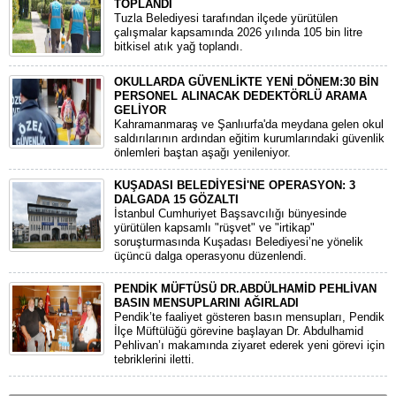
TOPLANDI
Tuzla Belediyesi tarafından ilçede yürütülen
çalışmalar kapsamında 2026 yılında 105 bin litre
bitkisel atık yağ toplandı.
OKULLARDA GÜVENLİKTE YENİ DÖNEM:30 BİN
PERSONEL ALINACAK DEDEKTÖRLÜ ARAMA
GELİYOR
​Kahramanmaraş ve Şanlıurfa'da meydana gelen okul
saldırılarının ardından eğitim kurumlarındaki güvenlik
önlemleri baştan aşağı yenileniyor.
KUŞADASI BELEDİYESİ'NE OPERASYON: 3
DALGADA 15 GÖZALTI
​İstanbul Cumhuriyet Başsavcılığı bünyesinde
yürütülen kapsamlı "rüşvet" ve "irtikap"
soruşturmasında Kuşadası Belediyesi’ne yönelik
üçüncü dalga operasyonu düzenlendi.
PENDİK MÜFTÜSÜ DR.ABDÜLHAMİD PEHLİVAN
BASIN MENSUPLARINI AĞIRLADI
​Pendik’te faaliyet gösteren basın mensupları, Pendik
İlçe Müftülüğü görevine başlayan Dr. Abdulhamid
Pehlivan’ı makamında ziyaret ederek yeni görevi için
tebriklerini iletti.