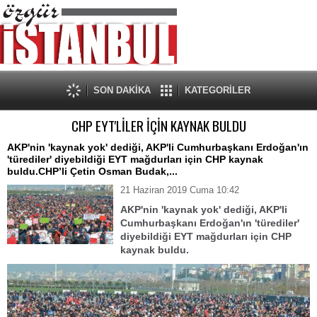
SON DAKİKA
KATEGORİLER
CHP EYT'LİLER İÇİN KAYNAK BULDU
AKP'nin 'kaynak yok' dediği, AKP'li Cumhurbaşkanı Erdoğan'ın
'türediler' diyebildiği EYT mağdurları için CHP kaynak
buldu.CHP’li Çetin Osman Budak,...
21 Haziran 2019 Cuma 10:42
AKP'nin 'kaynak yok' dediği, AKP'li
Cumhurbaşkanı Erdoğan'ın 'türediler'
diyebildiği EYT mağdurları için CHP
kaynak buldu.