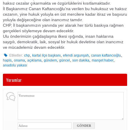
haksız cezalar çıkarmakta ve özgürlüklerini kısıtlamaktadır.
İl Başkanımız Canan Kaftancıoğlu’na verilen bu hukuksuz ve haksız
cezanın, yine hukuk yoluyla en üst mercilere kadar itiraz ve başvuru
yoluyla değişeceğine olan inancımız tamdır.
CHP, İl başkanımızın yanında yer alarak her türlü baskıya rağmen
gerçekleri söylemeye devam edecektir.
Ulu önderimizin çağdaşlaşma ilkesi ışığında, insan haklarına
saygılı, demokratik, laik, sosyal bir hukuk devletine olan inancımız
ve mücadelemiz devam edecektir.
,
,
,
,
Etiketler:
chp
kartal ilçe başkanı
efendi argunşah
canan kaftancıoğlu
,
,
,
,
,
,
,
hapis
onama
açıklama
gündem
güncel
son dakika
manşet haber
anadolu yakası
Yorumlar