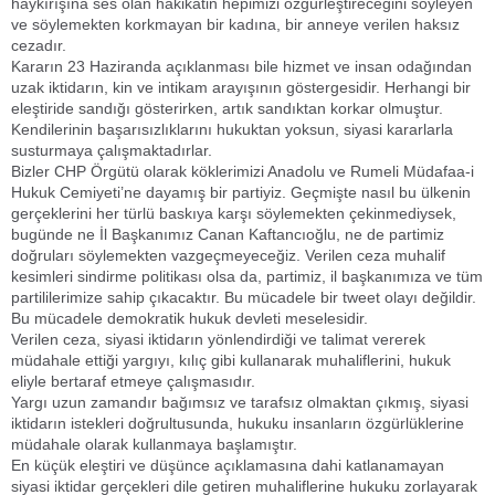
haykırışına ses olan hakikatin hepimizi özgürleştireceğini söyleyen
ve söylemekten korkmayan bir kadına, bir anneye verilen haksız
cezadır.
Kararın 23 Haziranda açıklanması bile hizmet ve insan odağından
uzak iktidarın, kin ve intikam arayışının göstergesidir. Herhangi bir
eleştiride sandığı gösterirken, artık sandıktan korkar olmuştur.
Kendilerinin başarısızlıklarını hukuktan yoksun, siyasi kararlarla
susturmaya çalışmaktadırlar.
Bizler CHP Örgütü olarak köklerimizi Anadolu ve Rumeli Müdafaa-i
Hukuk Cemiyeti’ne dayamış bir partiyiz. Geçmişte nasıl bu ülkenin
gerçeklerini her türlü baskıya karşı söylemekten çekinmediysek,
bugünde ne İl Başkanımız Canan Kaftancıoğlu, ne de partimiz
doğruları söylemekten vazgeçmeyeceğiz. Verilen ceza muhalif
kesimleri sindirme politikası olsa da, partimiz, il başkanımıza ve tüm
partililerimize sahip çıkacaktır. Bu mücadele bir tweet olayı değildir.
Bu mücadele demokratik hukuk devleti meselesidir.
Verilen ceza, siyasi iktidarın yönlendirdiği ve talimat vererek
müdahale ettiği yargıyı, kılıç gibi kullanarak muhaliflerini, hukuk
eliyle bertaraf etmeye çalışmasıdır.
Yargı uzun zamandır bağımsız ve tarafsız olmaktan çıkmış, siyasi
iktidarın istekleri doğrultusunda, hukuku insanların özgürlüklerine
müdahale olarak kullanmaya başlamıştır.
En küçük eleştiri ve düşünce açıklamasına dahi katlanamayan
siyasi iktidar gerçekleri dile getiren muhaliflerine hukuku zorlayarak