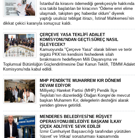
​İstanbul’da kirasını ödemediği gerekçesiyle hakkında
icra takibi başlatılan bir kiracının “Ödeme emri elime
ulaşmadı, takipten geç haberdar oldum” diyerek
yaptığı usulsüz tebligat itirazı, İstinaf Mahkemesi’nin
dikkat çekici kararıyla sonuçsuz kaldı.
ÇERÇEVE YASA TEKLİFİ ADALET
KOMİSYONU'NDAN GEÇTİ:SÜREÇ NASIL
İŞLEYECEK?
​Kamuoyunda "Çerçeve Yasa" olarak bilinen ve terör
örgütü PKK'nin kendisini feshederek silah
bırakmasını hedefleyen Milli Dayanışma ve
Toplumsal Bütünlüğün Güçlendirilmesine Dair Kanun Teklifi, TBMM Adalet
Komisyonu'nda kabul edildi.
MHP PENDİK'TE MUHARREM KIR DÖNEMİ
DEVAM EDİYOR
​Milliyetçi Hareket Partisi (MHP) Pendik İlçe
Teşkilatı’nın düzenlediği Olağan Kongre’de mevcut
başkan Muharrem Kır, delegelerin desteğini alarak
yeniden göreve getirildi.
MENDERES BELEDİYESİ'NE RÜŞVET
OPERASYONU:BELEDİYE BAŞKANI İLKAY
ÇİÇEK ADLİYEYE SEVK EDİLDİ
​İzmir Cumhuriyet Başsavcılığı tarafından yürütülen
'rüşvet' ve 'irtikap' soruşturması kapsamında