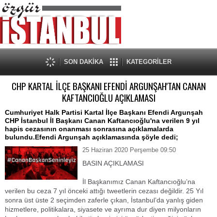
SON DAKİKA
KATEGORİLER
CHP KARTAL İLÇE BAŞKANI EFENDİ ARGUNŞAH'TAN CANAN
KAFTANCIOĞLU AÇIKLAMASI
Cumhuriyet Halk Partisi Kartal İlçe Başkanı Efendi Argunşah
CHP İstanbul İl Başkanı Canan Kaftancıoğlu'na verilen 9 yıl
hapis cezasının onanması sonrasına açıklamalarda
bulundu.Efendi Argunşah açıklamasında şöyle dedi;
25 Haziran 2020 Perşembe 09:50
BASIN AÇIKLAMASI
İl Başkanımız Canan Kaftancıoğlu’na
verilen bu ceza 7 yıl önceki attığı tweetlerin cezası değildir. 25 Yıl
sonra üst üste 2 seçimden zaferle çıkan, İstanbul’da yanlış giden
hizmetlere, politikalara, siyasete ve ayrıma dur diyen milyonların