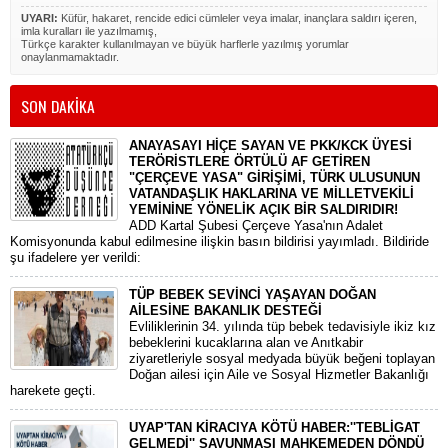
UYARI:
Küfür, hakaret, rencide edici cümleler veya imalar, inançlara saldırı içeren,
imla kuralları ile yazılmamış,
Türkçe karakter kullanılmayan ve büyük harflerle yazılmış yorumlar
onaylanmamaktadır.
SON DAKİKA
ANAYASAYI HİÇE SAYAN VE PKK/KCK ÜYESİ
TERÖRİSTLERE ÖRTÜLÜ AF GETİREN
"ÇERÇEVE YASA" GİRİŞİMİ, TÜRK ULUSUNUN
VATANDAŞLIK HAKLARINA VE MİLLETVEKİLİ
YEMİNİNE YÖNELİK AÇIK BİR SALDIRIDIR!
ADD Kartal Şubesi Çerçeve Yasa'nın Adalet
Komisyonunda kabul edilmesine ilişkin basın bildirisi yayımladı. Bildiride
şu ifadelere yer verildi:
TÜP BEBEK SEVİNCİ YAŞAYAN DOĞAN
AİLESİNE BAKANLIK DESTEĞİ
​Evliliklerinin 34. yılında tüp bebek tedavisiyle ikiz kız
bebeklerini kucaklarına alan ve Anıtkabir
ziyaretleriyle sosyal medyada büyük beğeni toplayan
Doğan ailesi için Aile ve Sosyal Hizmetler Bakanlığı
harekete geçti.
UYAP'TAN KİRACIYA KÖTÜ HABER:''TEBLİGAT
GELMEDİ'' SAVUNMASI MAHKEMEDEN DÖNDÜ