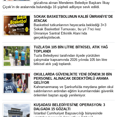
gözaltına alınan Menderes Belediye Başkanı İlkay
Çiçek’in de aralarında bulunduğu 16 şüpheli adliyeye sevk edildi.
SOKAK BASKETBOLUNUN KALBİ ÜMRANİYE’DE
ATACAK
Basketbol tutkunlarının heyecanla beklediği 3×3
Sokak Basketbol Turnuvası, bu yıl 7’nci kez
Ümraniye Santral Etkinlik Alanı’nda
gerçekleştirilecek.
TUZLA'DA 105 BİN LİTRE BİTKİSEL ATIK YAĞ
TOPLANDI
Tuzla Belediyesi tarafından ilçede yürütülen
çalışmalar kapsamında 2026 yılında 105 bin litre
bitkisel atık yağ toplandı.
OKULLARDA GÜVENLİKTE YENİ DÖNEM:30 BİN
PERSONEL ALINACAK DEDEKTÖRLÜ ARAMA
GELİYOR
​Kahramanmaraş ve Şanlıurfa'da meydana gelen okul
saldırılarının ardından eğitim kurumlarındaki güvenlik
önlemleri baştan aşağı yenileniyor.
KUŞADASI BELEDİYESİ'NE OPERASYON: 3
DALGADA 15 GÖZALTI
​İstanbul Cumhuriyet Başsavcılığı bünyesinde