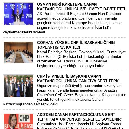
OSMAN NURİ KARETEPE CANAN
KAFTANCIOĞLU'NU KAHVE İÇMEYE DAVET ETTİ
AK Parti İstanbul İl Başkanı Osman Nuri Karatepe
sosyal medya platformu üzerinden canlı yayınla
gençlerle sohbet etti Karatape İstanbul seçimlerine
değinerek seçimleri kaybettiklerini İstanbul'u
kaybetmediklerini söyledi.
GÖKHAN YÜKSEL CHP İL BAŞKANLIĞI'NIN
TOPLANTISINA KATILDI
Kartal Belediye Başkanı Gökhan Yüksel, Cumhuriyet
Halk Partisi (CHP) İstanbul İl Başkanlığı tarafından
düzenlenen ve İstanbul’un CHP’li belediye
başkanlarının yer aldığı toplantıya katıldı.
CHP İSTANBUL İL BAŞKANI CANAN
KAFTANCIOĞLU'NDAN ÇAKICIYA SERT TEPKİ
Organize suç örgütü üyeliği suçlarından uzun yılar
hapis yatan ve afla hapishaneden çıkan Alaattin
Çakıcı'nın CHP Genel Başkanı Kemal Kılıçdaroğlu'na
yönelik tehdit içerikli mektubuna Canan
Kaftancıoğlu'ndan sert tepki geldi.
ADD'DEN CANAN KAFTANCIOĞLU'NA SERT
TEPKİ;''ATATÜRK'ÜN ADI ŞEREFLE SÖYLENİR''
Cumhuriyet Halk Partisi İstanbul İl Başkanı Canan
Kaftancıoğlu'nun CHP'nin 97 kuurluş yıldönümü olan