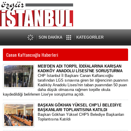
SON DAKİKA
KATEGORİLER
Canan Kaftancıoğlu Haberleri
MEB'DEN ADI TORPİL İDDİALARINA KARIŞAN
KADIKÖY ANADOLU LİSESİ'NE SORUŞTURMA
CHP İstanbul İl Başkanı Canan Kaftancıoğlu
tarafından LGS sınavına giren bir öğrencinin puanının
Kadıköy Anadolu Lisesi'nin taban puanından 50 puan
daha düşük olmasına rağmen torpille okula
kaydedildiği belirlenen Lise'ye soruşturma açıldı.
BAŞKAN GÖKHAN YÜKSEL CHP'Lİ BELEDİYE
BAŞKANLARI TOPLANTISINA KATILDI
Başkan Gökhan Yüksel CHP'li Belediye Başkanları
Toplantısına Katıldı