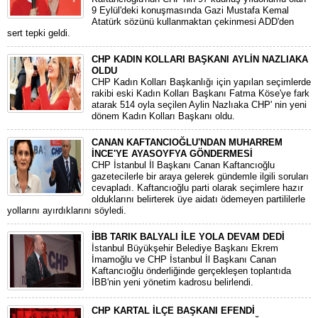
9 Eylül'deki konuşmasında Gazi Mustafa Kemal
Atatürk sözünü kullanmaktan çekinmesi ADD'den
sert tepki geldi.
CHP KADIN KOLLARI BAŞKANI AYLİN NAZLIAKA
OLDU
CHP Kadın Kolları Başkanlığı için yapılan seçimlerde
rakibi eski Kadın Kolları Başkanı Fatma Köse'ye fark
atarak 514 oyla seçilen Aylin Nazlıaka CHP' nin yeni
dönem Kadın Kolları Başkanı oldu.
CANAN KAFTANCIOĞLU'NDAN MUHARREM
İNCE'YE AYASOYFYA GÖNDERMESİ
CHP İstanbul İl Başkanı Canan Kaftancıoğlu
gazetecilerle bir araya gelerek gündemle ilgili soruları
cevapladı. Kaftancıoğlu parti olarak seçimlere hazır
olduklarını belirterek üye aidatı ödemeyen partililerle
yollarını ayırdıklarını söyledi.
İBB TARIK BALYALI İLE YOLA DEVAM DEDİ
İstanbul Büyükşehir Belediye Başkanı Ekrem
İmamoğlu ve CHP İstanbul İl Başkanı Canan
Kaftancıoğlu önderliğinde gerçekleşen toplantıda
İBB'nin yeni yönetim kadrosu belirlendi.
CHP KARTAL İLÇE BAŞKANI EFENDİ