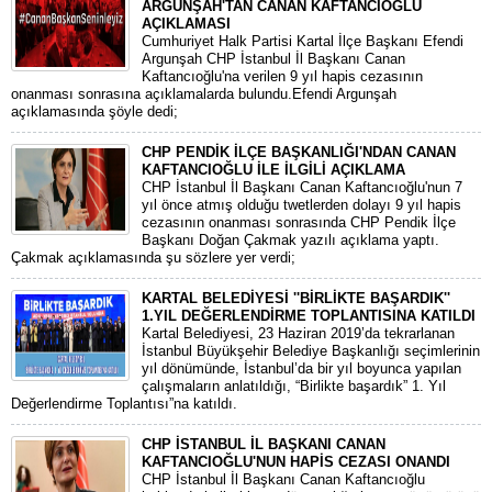
ARGUNŞAH'TAN CANAN KAFTANCIOĞLU
AÇIKLAMASI
Cumhuriyet Halk Partisi Kartal İlçe Başkanı Efendi
Argunşah CHP İstanbul İl Başkanı Canan
Kaftancıoğlu'na verilen 9 yıl hapis cezasının
onanması sonrasına açıklamalarda bulundu.Efendi Argunşah
açıklamasında şöyle dedi;
CHP PENDİK İLÇE BAŞKANLIĞI'NDAN CANAN
KAFTANCIOĞLU İLE İLGİLİ AÇIKLAMA
CHP İstanbul İl Başkanı Canan Kaftancıoğlu'nun 7
yıl önce atmış olduğu twetlerden dolayı 9 yıl hapis
cezasının onanması sonrasında CHP Pendik İlçe
Başkanı Doğan Çakmak yazılı açıklama yaptı.
Çakmak açıklamasında şu sözlere yer verdi;
KARTAL BELEDİYESİ ''BİRLİKTE BAŞARDIK''
1.YIL DEĞERLENDİRME TOPLANTISINA KATILDI
Kartal Belediyesi, 23 Haziran 2019’da tekrarlanan
İstanbul Büyükşehir Belediye Başkanlığı seçimlerinin
yıl dönümünde, İstanbul’da bir yıl boyunca yapılan
çalışmaların anlatıldığı, “Birlikte başardık” 1. Yıl
Değerlendirme Toplantısı”na katıldı.
CHP İSTANBUL İL BAŞKANI CANAN
KAFTANCIOĞLU'NUN HAPİS CEZASI ONANDI
CHP İstanbul İl Başkanı Canan Kaftancıoğlu