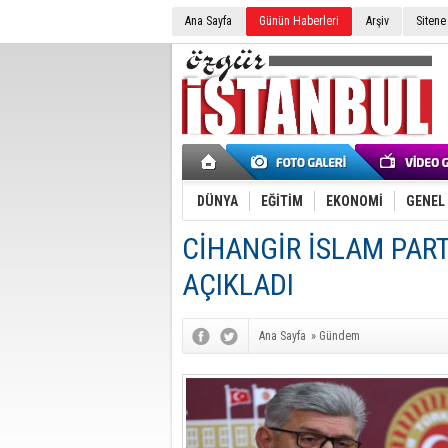
Ana Sayfa
Günün Haberleri
Arşiv
Sitene
DÜNYA
EĞİTİM
EKONOMİ
GENEL
CİHANGİR İSLAM PART
AÇIKLADI
Ana Sayfa
»
Gündem