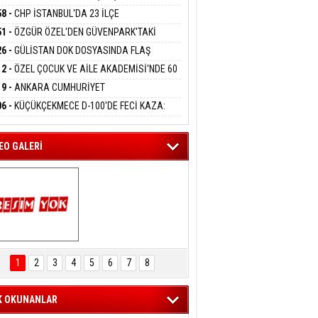
DANMAK
KLAMASI:''KIRMIZI ÇİZGİMİZ ŞEHİT AİLELERİ
58 -
CHP İSTANBUL'DA 23 İLÇE
GAZİLERİMİZİN HASSASİYETİDİR''
KANLIĞI'NDA ATAMALAR GERÇEKLEŞTİ
51 -
ÖZGÜR ÖZEL'DEN GÜVENPARK'TAKİ
eltem Kaynas
İLERE DESTEK:''SONUÇ ALANA KADAR
26 -
GÜLİSTAN DOK DOSYASINDA FLAŞ
FFETMEYECEĞİM!
ANIZDAYIZ''
İŞME: 2 DALGIÇ DELİL KARARTMA
12 -
ÖZEL ÇOCUK VE AİLE AKADEMİSİ'NDE 60
LAMASIYLA TUTUTKLANDI
UĞA HİZMET VERİLDİ
19 -
ANKARA CUMHURİYET
SAVCILIĞINDAN ÖZGÜR ÖZEL VE VELİ
06 -
KÜÇÜKÇEKMECE D-100'DE FECİ KAZA:
ABA HAKKINDA FEZLEKE
MOBİL İETT OTOBÜSÜNE ÇARPTI 3 KİŞİ
ATINI KAYBETTİ
EO GALERİ
ARTAL ENGELSİZ 
AŞAM FESTİVALİ 
1
2
3
4
5
6
7
8
KONSERİ 
LEYİCİLERİ MEST 
ETTİ
K OKUNANLAR