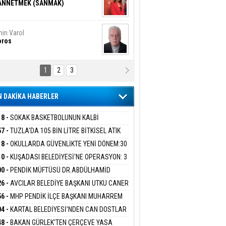
ANNETMEK (SANMAK)
in Varol
oros
1
2
3
NALİZ/ ODABAŞ
ranlık DNA Kuşaklararası
ddetin Biyolojik Faturası
 DAKİKA HABERLER
yar Adıyaman
en Bu Sahaya Sığmazam
18 -
SOKAK BASKETBOLUNUN KALBİ
ANİYE’DE ATACAK
57 -
TUZLA'DA 105 BİN LİTRE BİTKİSEL ATIK
 TOPLANDI
18 -
OKULLARDA GÜVENLİKTE YENİ DÖNEM:30
san Ali Çölük
r Satırın İçindeki İnsan
 PERSONEL ALINACAK DEDEKTÖRLÜ ARAMA
10 -
KUŞADASI BELEDİYESİ'NE OPERASYON: 3
İYOR
GADA 15 GÖZALTI
00 -
PENDİK MÜFTÜSÜ DR.ABDÜLHAMİD
LİVAN BASIN MENSUPLARINI AĞIRLADI
26 -
AVCILAR BELEDİYE BAŞKANI UTKU CANER
gi Kılıç
İVAS: ATEŞE ATILAN VİCDAN
KAYA HAKKINDA TAHLİYE KARARI
56 -
MHP PENDİK İLÇE BAŞKANI MUHARREM
 KARTAL ORDULULAR DERNEĞİ HEYETİNİ
04 -
KARTAL BELEDİYESİ’NDEN CAN DOSTLAR
RLADI
N DEV YATIRIM!
ARIŞ BAŞARSLAN
48 -
BAKAN GÜRLEK'TEN ÇERÇEVE YASA