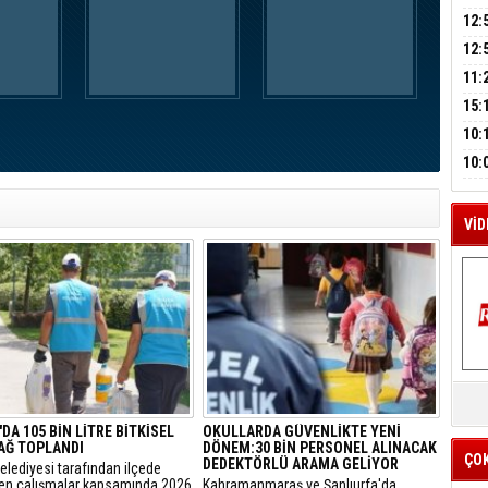
A
AÇI
12:
VE 
BAŞ
12:
M
GAZ
11:
A
ARK
GEL
15:
SUÇ
ÇOC
10:
BAŞ
10:
AĞB
OTO
HAY
VİD
K
Y
DA 105 BİN LİTRE BİTKİSEL
OKULLARDA GÜVENLİKTE YENİ
İZ
YAĞ TOPLANDI
DÖNEM:30 BİN PERSONEL ALINACAK
ÇO
DEDEKTÖRLÜ ARAMA GELİYOR
elediyesi tarafından ilçede
len çalışmalar kapsamında 2026
​Kahramanmaraş ve Şanlıurfa'da