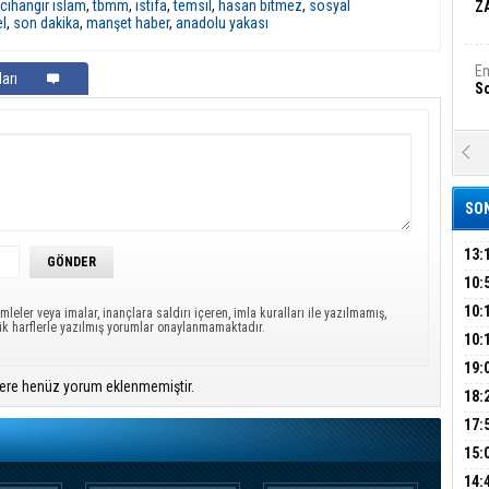
cihangir islam
,
tbmm
,
istifa
,
temsil
,
hasan bitmez
,
sosyal
Z
l
,
son dakika
,
manşet haber
,
anadolu yakası
Em
arı
S
A
Ka
Şi
SON
Şi
B
13:
ÜMR
10:
YAĞ
10:
mleler veya imalar, inançlara saldırı içeren, imla kuralları ile yazılmamış,
Ha
ük harflerle yazılmış yorumlar onaylanmamaktadır.
Bi
BİN
10:
GEL
DAL
19:
ere henüz yorum eklenmemiştir.
PEH
18:
Ez
S
ÇAN
17:
KIR
15:
AĞI
İÇİ
B
14: