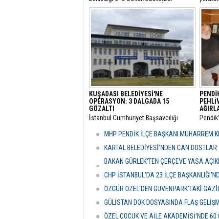
Turnuvası, bu yıl 7’nci kez Ümraniye
yılında 
Santral Etkinlik Alanı’nda
topland
gerçekleştirilecek.
KUŞADASI BELEDİYESİ'NE
PENDİ
OPERASYON: 3 DALGADA 15
PEHLİ
GÖZALTI
AĞIRL
​İstanbul Cumhuriyet Başsavcılığı
​Pendik
bünyesinde yürütülen kapsamlı
mensup
"rüşvet" ve "irtikap" soruşturmasında
görevi
MHP PENDİK İLÇE BAŞKANI MUHARREM KI
Kuşadası Belediyesi’ne yönelik üçüncü
Pehliv
dalga operasyonu düzenlendi.
yeni gör
KARTAL BELEDİYESİ’NDEN CAN DOSTLAR İ
BAKAN GÜRLEK'TEN ÇERÇEVE YASA AÇIKLA
HASSASİYETİDİR''
CHP İSTANBUL'DA 23 İLÇE BAŞKANLIĞI'
ÖZGÜR ÖZEL'DEN GÜVENPARK'TAKİ GAZİL
GÜLİSTAN DOK DOSYASINDA FLAŞ GELİŞ
ÖZEL ÇOCUK VE AİLE AKADEMİSİ'NDE 60