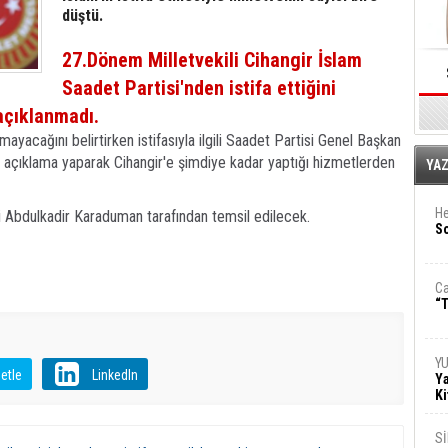
düştü.
27.Dönem Milletvekili Cihangir İslam
Saadet Partisi'nden istifa ettiğini
açıklanmadı.
mayacağını belirtirken istifasıyla ilgili Saadet Partisi Genel Başkan
çıklama yaparak Cihangir'e şimdiye kadar yaptığı hizmetlerden
E
YA
He
 Abdulkadir Karaduman tarafından temsil edilecek.
So
Ca
“T
Y
etle
LinkedIn
Ya
Ki
S