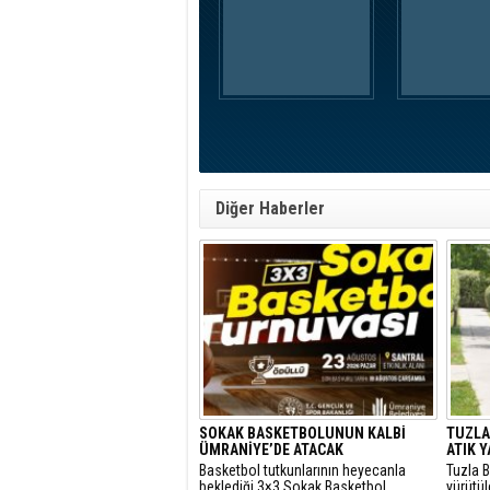
Diğer Haberler
SOKAK BASKETBOLUNUN KALBİ
TUZLA'
ÜMRANİYE’DE ATACAK
ATIK 
Basketbol tutkunlarının heyecanla
Tuzla B
beklediği 3×3 Sokak Basketbol
yürütü