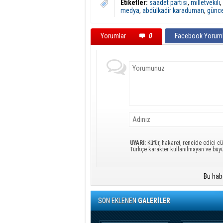
Etiketler:
saadet partisi
,
milletvekili
,
medya
,
abdülkadir karaduman
,
günce
Yorumlar
0
Facebook Yoruml
UYARI:
Küfür, hakaret, rencide edici cü
Türkçe karakter kullanılmayan ve büy
Bu hab
SON EKLENEN
GALERİLER