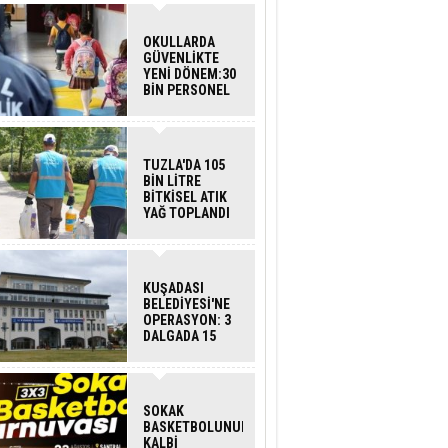
OKULLARDA
GÜVENLİKTE
YENİ DÖNEM:30
BİN PERSONEL
ALINACAK
DEDEKTÖRLÜ
ARAMA GELİYOR
TUZLA'DA 105
BİN LİTRE
BİTKİSEL ATIK
YAĞ TOPLANDI
KUŞADASI
BELEDİYESİ'NE
OPERASYON: 3
DALGADA 15
GÖZALTI
SOKAK
BASKETBOLUNUN
KALBİ