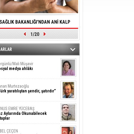
SAĞLIK BAKANLIĞI'NDAN ANİ KALP
YALNIZLIK YAŞLI BİREY
1/20
DURMALARINA HIZLI MÜDAHALE
SORUNLARA NEDEN OL
DİLMESİNE YÖNELİK ÖNLENMESİ İÇİN
ZARLAR
ÖNEMLİ ADIM
rgünlü/Mali Müşavir
syal medya ahlâkı
nan Murtezaoğlu
ürk yaratılıştan şendir, şatırdır”
UNUS EMRE YÜCEBAŞ
z Aylarında Okunabilecek
taplar
İBEL ÇEÇEN