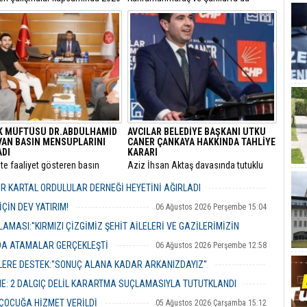
105 bin litre bitkisel atık yağ
meydana gelen okul saldırılarının
ı.
ardından eğitim kurumlarındaki
güvenlik önlemleri baştan aşağı
yenileniyor.
K MÜFTÜSÜ DR.ABDÜLHAMİD
AVCILAR BELEDİYE BAŞKANI UTKU
VAN BASIN MENSUPLARINI
CANER ÇANKAYA HAKKINDA TAHLİYE
ADI
KARARI
’te faaliyet gösteren basın
​Aziz İhsan Aktaş davasında tutuklu
ları, Pendik İlçe Müftülüğü
yargılanan Avcılar Belediye Başkanı
ne başlayan Dr. Abdulhamid
Utku Caner Çaykara ile Seyhan
R KARTAL ORDULULAR DERNEĞİ HEYETİNİ AĞIRLADI
an’ı makamında ziyaret ederek
Belediyesi Temizlik İşleri Müdürü
06 Ağustos 2026 Perşembe 17:56
evi için tebriklerini iletti.
Özcan Zenger için tahliye kararı çıktı.
ÇİN DEV YATIRIM!
06 Ağustos 2026 Perşembe 15:04
MASI:''KIRMIZI ÇİZGİMİZ ŞEHİT AİLELERİ VE GAZİLERİMİZİN
NDA ATAMALAR GERÇEKLEŞTİ
06 Ağustos 2026 Perşembe 12:58
06 Ağustos 2026 Perşembe 14:48
ERE DESTEK:''SONUÇ ALANA KADAR ARKANIZDAYIZ''
06 Ağustos 2026 Perşembe 12:51
ME: 2 DALGIÇ DELİL KARARTMA SUÇLAMASIYLA TUTUTKLANDI
06 Ağustos 2026 Perşembe 11:26
 ÇOCUĞA HİZMET VERİLDİ
05 Ağustos 2026 Çarşamba 15:12