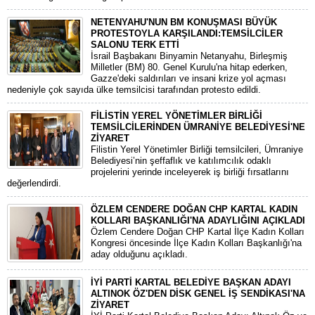
NETENYAHU'NUN BM KONUŞMASI BÜYÜK
PROTESTOYLA KARŞILANDI:TEMSİLCİLER
SALONU TERK ETTİ
İsrail Başbakanı Binyamin Netanyahu, Birleşmiş
Milletler (BM) 80. Genel Kurulu'na hitap ederken,
Gazze'deki saldırıları ve insani krize yol açması
nedeniyle çok sayıda ülke temsilcisi tarafından protesto edildi.
FİLİSTİN YEREL YÖNETİMLER BİRLİĞİ
TEMSİLCİLERİNDEN ÜMRANİYE BELEDİYESİ'NE
ZİYARET
Filistin Yerel Yönetimler Birliği temsilcileri, Ümraniye
Belediyesi’nin şeffaflık ve katılımcılık odaklı
projelerini yerinde inceleyerek iş birliği fırsatlarını
değerlendirdi.
ÖZLEM CENDERE DOĞAN CHP KARTAL KADIN
KOLLARI BAŞKANLIĞI'NA ADAYLIĞINI AÇIKLADI
Özlem Cendere Doğan CHP Kartal İlçe Kadın Kolları
Kongresi öncesinde İlçe Kadın Kolları Başkanlığı'na
aday olduğunu açıkladı.
İYİ PARTİ KARTAL BELEDİYE BAŞKAN ADAYI
ALTINOK ÖZ'DEN DİSK GENEL İŞ SENDİKASI'NA
ZİYARET