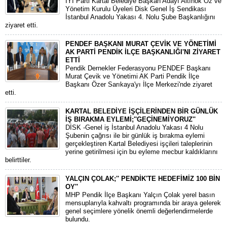
İYİ Parti Kartal Belediye Başkan Adayı Altınok Öz ve
Yönetim Kurulu Üyeleri Disk Genel İş Sendikası
İstanbul Anadolu Yakası 4. Nolu Şube Başkanlığını
ziyaret etti.
PENDEF BAŞKANI MURAT ÇEVİK VE YÖNETİMİ
AK PARTİ PENDİK İLÇE BAŞKANLIĞI'NI ZİYARET
ETTİ
Pendik Dernekler Federasyonu PENDEF Başkanı
Murat Çevik ve Yönetimi AK Parti Pendik İlçe
Başkanı Özer Sarıkaya'yı İlçe Merkezi'nde ziyaret
etti.
KARTAL BELEDİYE İŞÇİLERİNDEN BİR GÜNLÜK
İŞ BIRAKMA EYLEMİ;''GEÇİNEMİYORUZ''
DİSK -Genel iş İstanbul Anadolu Yakası 4 Nolu
Şubenin çağrısı ile bir günlük iş bırakma eylemi
gerçekleştiren Kartal Belediyesi işçileri taleplerinin
yerine getirilmesi için bu eyleme mecbur kaldıklarını
belirttiler.
YALÇIN ÇOLAK;'' PENDİK'TE HEDEFİMİZ 100 BİN
OY''
MHP Pendik İlçe Başkanı Yalçın Çolak yerel basın
mensuplarıyla kahvaltı programında bir araya gelerek
genel seçimlere yönelik önemli değerlendirmelerde
bulundu.