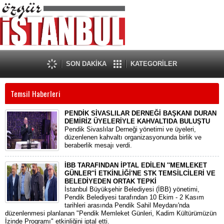
SON DAKİKA
KATEGORİLER
Temsil Haberleri
PENDİK SİVASLILAR DERNEĞİ BAŞKANI DURAN
DEMİRİZ ÜYELERİYLE KAHVALTIDA BULUŞTU
​Pendik Sivaslılar Derneği yönetimi ve üyeleri,
düzenlenen kahvaltı organizasyonunda birlik ve
beraberlik mesajı verdi.
İBB TARAFINDAN İPTAL EDİLEN ''MEMLEKET
GÜNLER''İ ETKİNLİĞİ'NE STK TEMSİLCİLERİ VE
BELEDİYEDEN ORTAK TEPKİ
İstanbul Büyükşehir Belediyesi (İBB) yönetimi,
Pendik Belediyesi tarafından 10 Ekim - 2 Kasım
tarihleri arasında Pendik Sahil Meydanı'nda
düzenlenmesi planlanan "Pendik Memleket Günleri, Kadim Kültürümüzün
İzinde Programı" etkinliğini iptal etti.