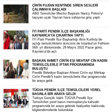
ÇİN'İN FUJİAN KENTİNDE SİREN SESLERİ
ÇALINMAYA BAŞLADI
ABD Temsilciler Meclisi Başkanı Nancy Pelosi'yi
taşıyan uçak Tayvan hava sahasına giriş yaptı.
İYİ PARTİ PENDİK İLÇE BAŞKANLIĞI
KAYNARCA'YA ÇIKARTMA YAPTI
İYİ Parti Pendik İlçe Başkanlığı ilkini Kurtköy’de
açtığı temsilciliklerin ikincisini de İstanbul’un Fethinin
569. yıl dönümünde, 29 Mayıs 2022 Pazar günü,
Kaynarca’da açtı.
BAŞKAN AHMET CİN'İN EŞİ MEHTAP CİN KADIN
TEMSİLCİLERLE İFTAR PROGRAMINDA
BULUŞTU
Pendik Belediye Başkanı Ahmet Cin'in eşi Mehtap
Cin'in Pendik'li kadın temsilcilerle iftar programında
bir araya geldi.
TÜGVA PENDİK İLÇE TEMSİLCİLERİ YEREL
BASINLA BİR ARAYA GELDİ
Türkiye Gençlik Vakfı TÜGVA Pendik İlçe
Temsilcileri yerel basın mensuplarıyla kahvaltı
programında bir araya gelerek faaliyetler hakkında
bilgilendirmelerde bulundular.