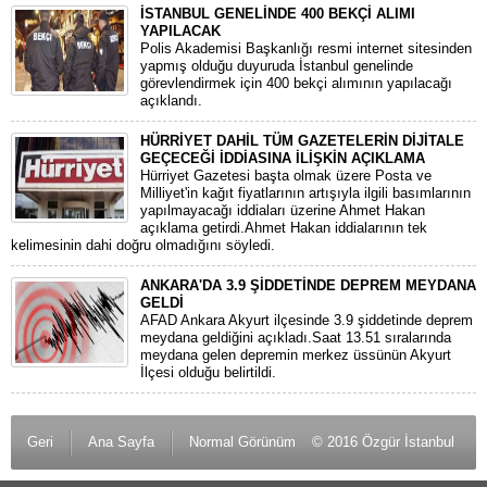
İSTANBUL GENELİNDE 400 BEKÇİ ALIMI
YAPILACAK
Polis Akademisi Başkanlığı resmi internet sitesinden
yapmış olduğu duyuruda İstanbul genelinde
görevlendirmek için 400 bekçi alımının yapılacağı
açıklandı.
HÜRRİYET DAHİL TÜM GAZETELERİN DİJİTALE
GEÇECEĞİ İDDİASINA İLİŞKİN AÇIKLAMA
Hürriyet Gazetesi başta olmak üzere Posta ve
Milliyet'in kağıt fiyatlarının artışıyla ilgili basımlarının
yapılmayacağı iddiaları üzerine Ahmet Hakan
açıklama getirdi.Ahmet Hakan iddialarının tek
kelimesinin dahi doğru olmadığını söyledi.
ANKARA'DA 3.9 ŞİDDETİNDE DEPREM MEYDANA
GELDİ
AFAD Ankara Akyurt ilçesinde 3.9 şiddetinde deprem
meydana geldiğini açıkladı.Saat 13.51 sıralarında
meydana gelen depremin merkez üssünün Akyurt
İlçesi olduğu belirtildi.
Geri
Ana Sayfa
Normal Görünüm
© 2016 Özgür İstanbul