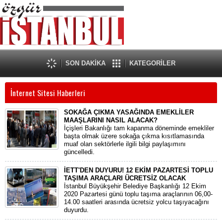
SON DAKİKA
KATEGORİLER
İnternet Sitesi Haberleri
SOKAĞA ÇIKMA YASAĞINDA EMEKLİLER
MAAŞLARINI NASIL ALACAK?
İçişleri Bakanlığı tam kapanma döneminde emekliler
başta olmak üzere sokağa çıkma kısıtlamasında
muaf olan sektörlerle ilgili bilgi paylaşımını
güncelledi.
İETT'DEN DUYURU! 12 EKİM PAZARTESİ TOPLU
TAŞIMA ARAÇLARI ÜCRETSİZ OLACAK
İstanbul Büyükşehir Belediye Başkanlığı 12 Ekim
2020 Pazartesi günü toplu taşıma araçlarının 06,00-
14.00 saatleri arasında ücretsiz yolcu taşıyacağını
duyurdu.