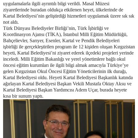
uygulamalarla ilgili ayrıntılı bilgi verildi. Masal Müzesi
ziyaretlerinde buradan oldukça etkilenen heyet, ülkelerinde de
Kartal Belediyesi’nin geliştirdiği hizmetleri uygulamak üzere sık sık
not aldı.
Türk Dünyası Belediyeler Birliği’nin, Türk İşbirliği ve
Koordinasyon Ajansı (TİKA), İstanbul Milli Eğitim Müdürlüğü,
Bahçelievler, Sarıyer, Esenler, Kartal ve Pendik Belediyeleri
işbirliği ile gerçekleştirilen program ile 12 kişiden oluşan Kırgızistan
heyeti, Kartal Belediyesi’ni ziyaret ederek ilçedeki projeleri yerinde
inceledi. Milli Eğitim Bakanlığı ve yerel yönetimlere bağlı okul
öncesi eğitim kurumları ile ilgili bilgi almak amacıyla Türkiye’ye
gelen Kırgızistan Okul Öncesi Eğitim Yöneticilerinin ilk durağı,
Kartal Belediyesi oldu. Heyeti Kartal Belediyesi Başkanlık katında
ağırlayan Kartal Belediyesi Başkan Vekili Mustafa Oktay Aksu ve
Kartal Belediyesi Başkan Yardımcısı Adem Uçar, burada heyete
kısa bir sunum yaptı.