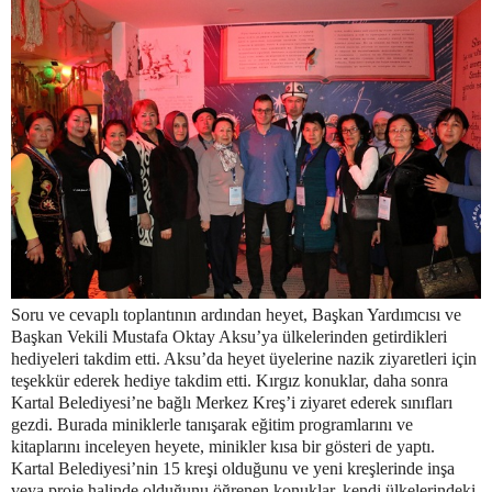
Soru ve cevaplı toplantının ardından heyet, Başkan Yardımcısı ve
Başkan Vekili Mustafa Oktay Aksu’ya ülkelerinden getirdikleri
hediyeleri takdim etti. Aksu’da heyet üyelerine nazik ziyaretleri için
teşekkür ederek hediye takdim etti. Kırgız konuklar, daha sonra
Kartal Belediyesi’ne bağlı Merkez Kreş’i ziyaret ederek sınıfları
gezdi. Burada miniklerle tanışarak eğitim programlarını ve
kitaplarını inceleyen heyete, minikler kısa bir gösteri de yaptı.
Kartal Belediyesi’nin 15 kreşi olduğunu ve yeni kreşlerinde inşa
veya proje halinde olduğunu öğrenen konuklar, kendi ülkelerindeki