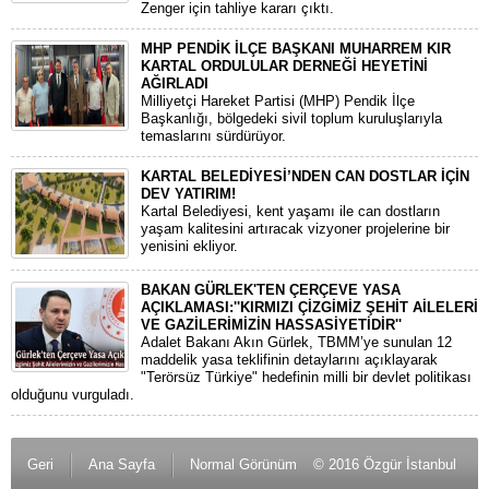
Zenger için tahliye kararı çıktı.
MHP PENDİK İLÇE BAŞKANI MUHARREM KIR
KARTAL ORDULULAR DERNEĞİ HEYETİNİ
AĞIRLADI
​Milliyetçi Hareket Partisi (MHP) Pendik İlçe
Başkanlığı, bölgedeki sivil toplum kuruluşlarıyla
temaslarını sürdürüyor.
KARTAL BELEDİYESİ’NDEN CAN DOSTLAR İÇİN
DEV YATIRIM!
Kartal Belediyesi, kent yaşamı ile can dostların
yaşam kalitesini artıracak vizyoner projelerine bir
yenisini ekliyor.
BAKAN GÜRLEK'TEN ÇERÇEVE YASA
AÇIKLAMASI:''KIRMIZI ÇİZGİMİZ ŞEHİT AİLELERİ
VE GAZİLERİMİZİN HASSASİYETİDİR''
Adalet Bakanı Akın Gürlek, TBMM’ye sunulan 12
maddelik yasa teklifinin detaylarını açıklayarak
"Terörsüz Türkiye" hedefinin milli bir devlet politikası
olduğunu vurguladı.
Geri
Ana Sayfa
Normal Görünüm
© 2016 Özgür İstanbul