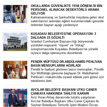
OKULLARDA GÜVENLİKTE YENİ DÖNEM:30 BİN
PERSONEL ALINACAK DEDEKTÖRLÜ ARAMA
GELİYOR
​Kahramanmaraş ve Şanlıurfa'da meydana gelen okul
saldırılarının ardından eğitim kurumlarındaki güvenlik
önlemleri baştan aşağı yenileniyor.
KUŞADASI BELEDİYESİ'NE OPERASYON: 3
DALGADA 15 GÖZALTI
​İstanbul Cumhuriyet Başsavcılığı bünyesinde
yürütülen kapsamlı "rüşvet" ve "irtikap"
soruşturmasında Kuşadası Belediyesi’ne yönelik
üçüncü dalga operasyonu düzenlendi.
PENDİK MÜFTÜSÜ DR.ABDÜLHAMİD PEHLİVAN
BASIN MENSUPLARINI AĞIRLADI
​Pendik’te faaliyet gösteren basın mensupları, Pendik
İlçe Müftülüğü görevine başlayan Dr. Abdulhamid
Pehlivan’ı makamında ziyaret ederek yeni görevi için
tebriklerini iletti.
AVCILAR BELEDİYE BAŞKANI UTKU CANER
ÇANKAYA HAKKINDA TAHLİYE KARARI
​Aziz İhsan Aktaş davasında tutuklu yargılanan
Avcılar Belediye Başkanı Utku Caner Çaykara ile
Seyhan Belediyesi Temizlik İşleri Müdürü Özcan