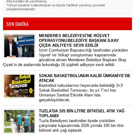
imla kuralları ile yazılmamış,
Türkçe karakter kullanılmayan ve büyük harflerle yazılmış yorumlar
onaylanmamaktadır.
SON DAKİKA
MENDERES BELEDİYESİ'NE RÜŞVET
OPERASYONU:BELEDİYE BAŞKANI İLKAY
ÇİÇEK ADLİYEYE SEVK EDİLDİ
​İzmir Cumhuriyet Başsavcılığı tarafından yürütülen
'rüşvet' ve 'irtikap' soruşturması kapsamında
gözaltına alınan Menderes Belediye Başkanı İlkay
Çiçek’in de aralarında bulunduğu 16 şüpheli adliyeye sevk edildi.
SOKAK BASKETBOLUNUN KALBİ ÜMRANİYE’DE
ATACAK
Basketbol tutkunlarının heyecanla beklediği 3×3
Sokak Basketbol Turnuvası, bu yıl 7’nci kez
Ümraniye Santral Etkinlik Alanı’nda
gerçekleştirilecek.
TUZLA'DA 105 BİN LİTRE BİTKİSEL ATIK YAĞ
TOPLANDI
Tuzla Belediyesi tarafından ilçede yürütülen
çalışmalar kapsamında 2026 yılında 105 bin litre
bitkisel atık yağ toplandı.