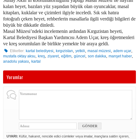
Sunay Akın’ın koordinatörlüğünü yaptığı Masal Müzesi’ne hayran
kalan heyet, bazıları yüz yaşından büyük olan oyuncaklar, masal
kitapları, kuklalar ve çizimleri ilgiyle inceledi. Sık sık hatıra
fotoğrafı çeken heyet, rehberlerin masallarla ilgili verdiği bilgileri de
büyük bir dikkatle dinledi.
Masal Müzesi’ndeki incelemenin ardından Kırgızistan heyeti,
Kartal Belediyesi Başkan Yardımcısı Adem Uçar, kreş öğretmenleri
ve kreş sorumluları ile birlikte yemekte bir araya geldi.
,
,
,
,
,
Etiketler:
kartal belediyesi
kırgızistan
yetkili
masal müzesi
adem uçar
,
,
,
,
,
,
,
mustafa oktay aksu
kreş
ziyaret
eğitim
güncel
son dakika
manşet haber
,
anadolu yakası
kartal
Yorumlar
UYARI:
Küfür, hakaret, rencide edici cümleler veya imalar, inançlara saldırı içeren,