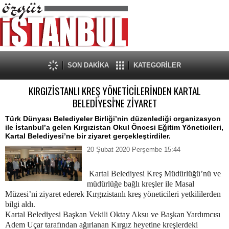
SON DAKİKA
KATEGORİLER
KIRGIZİSTANLI KREŞ YÖNETİCİLERİNDEN KARTAL
BELEDİYESİ'NE ZİYARET
Türk Dünyası Belediyeler Birliği’nin düzenlediği organizasyon
ile İstanbul’a gelen Kırgızistan Okul Öncesi Eğitim Yöneticileri,
Kartal Belediyesi’ne bir ziyaret gerçekleştirdiler.
20 Şubat 2020 Perşembe 15:44
Kartal Belediyesi Kreş Müdürlüğü’nü ve
müdürlüğe bağlı kreşler ile Masal
Müzesi’ni ziyaret ederek Kırgızistanlı kreş yöneticileri yetkililerden
bilgi aldı.
Kartal Belediyesi Başkan Vekili Oktay Aksu ve Başkan Yardımcısı
Adem Uçar tarafından ağırlanan Kırgız heyetine kreşlerdeki