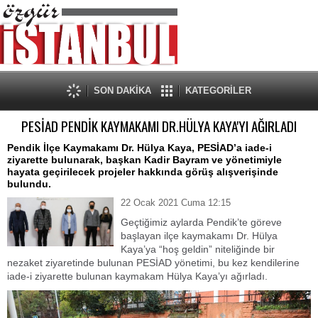
SON DAKİKA
KATEGORİLER
PESİAD PENDİK KAYMAKAMI DR.HÜLYA KAYA'YI AĞIRLADI
Pendik İlçe Kaymakamı Dr. Hülya Kaya, PESİAD’a iade-i
ziyarette bulunarak, başkan Kadir Bayram ve yönetimiyle
hayata geçirilecek projeler hakkında görüş alışverişinde
bulundu.
22 Ocak 2021 Cuma 12:15
Geçtiğimiz aylarda Pendik’te göreve
başlayan ilçe kaymakamı Dr. Hülya
Kaya’ya “hoş geldin” niteliğinde bir
nezaket ziyaretinde bulunan PESİAD yönetimi, bu kez kendilerine
iade-i ziyarette bulunan kaymakam Hülya Kaya’yı ağırladı.