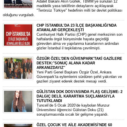
Adalet Bakanı Akın Gürlek, TBMM’ye sunulan 12
maddelik yasa teklifinin detaylarını açıklayarak
"Terörsüz Türkiye" hedefinin milli bir devlet politikası
olduğunu vurguladı.
CHP İSTANBUL'DA 23 İLÇE BAŞKANLIĞI'NDA
ATAMALAR GERÇEKLEŞTİ
​Cumhuriyet Halk Partisi (CHP) genel merkezinin son
haftalarda örgüt bünyesinde hayata geçirdiği
görevden alma ve yapılanma kararlarının ardından
gözler İstanbul il teşkilatına çevrilmişti.
ÖZGÜR ÖZEL'DEN GÜVENPARK'TAKİ GAZİLERE
DESTEK:''SONUÇ ALANA KADAR
ARKANIZDAYIZ''
​Yeni Parti Genel Başkanı Özgür Özel, Ankara
Güvenpark’ta eylemlerini sürdüren şehit yakınları ve
gazileri ziyaret ederek destek mesajı verdi.
GÜLİSTAN DOK DOSYASINDA FLAŞ GELİŞME: 2
DALGIÇ DELİL KARARTMA SUÇLAMASIYLA
TUTUTKLANDI
​Tunceli’de 5 Ocak 2020’de kaybolan Munzur
Üniversitesi öğrencisi Gülistan Doku (21)
soruşturmasında sıcak bir gelişme yaşandı.
ÖZEL ÇOCUK VE AİLE AKADEMİSİ'NDE 60