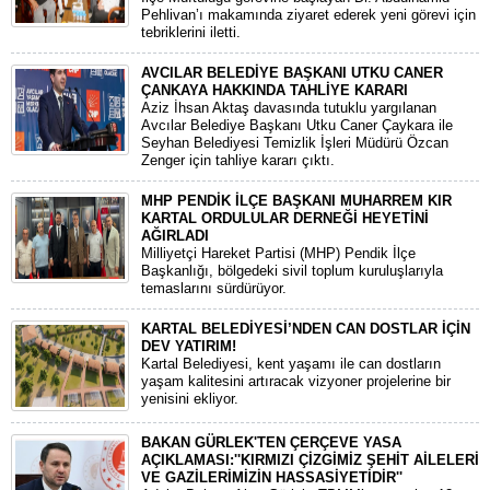
Pehlivan’ı makamında ziyaret ederek yeni görevi için
tebriklerini iletti.
AVCILAR BELEDİYE BAŞKANI UTKU CANER
ÇANKAYA HAKKINDA TAHLİYE KARARI
​Aziz İhsan Aktaş davasında tutuklu yargılanan
Avcılar Belediye Başkanı Utku Caner Çaykara ile
Seyhan Belediyesi Temizlik İşleri Müdürü Özcan
Zenger için tahliye kararı çıktı.
MHP PENDİK İLÇE BAŞKANI MUHARREM KIR
KARTAL ORDULULAR DERNEĞİ HEYETİNİ
AĞIRLADI
​Milliyetçi Hareket Partisi (MHP) Pendik İlçe
Başkanlığı, bölgedeki sivil toplum kuruluşlarıyla
temaslarını sürdürüyor.
KARTAL BELEDİYESİ’NDEN CAN DOSTLAR İÇİN
DEV YATIRIM!
Kartal Belediyesi, kent yaşamı ile can dostların
yaşam kalitesini artıracak vizyoner projelerine bir
yenisini ekliyor.
BAKAN GÜRLEK'TEN ÇERÇEVE YASA
AÇIKLAMASI:''KIRMIZI ÇİZGİMİZ ŞEHİT AİLELERİ
VE GAZİLERİMİZİN HASSASİYETİDİR''