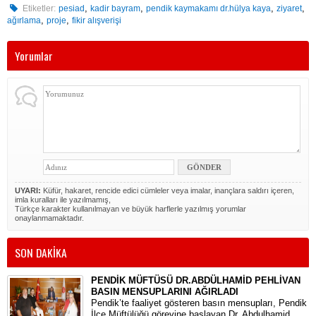
,
,
,
,
Etiketler:
pesiad
kadir bayram
pendik kaymakamı dr.hülya kaya
ziyaret
,
,
ağırlama
proje
fikir alışverişi
Yorumlar
UYARI:
Küfür, hakaret, rencide edici cümleler veya imalar, inançlara saldırı içeren,
imla kuralları ile yazılmamış,
Türkçe karakter kullanılmayan ve büyük harflerle yazılmış yorumlar
onaylanmamaktadır.
SON DAKİKA
PENDİK MÜFTÜSÜ DR.ABDÜLHAMİD PEHLİVAN
BASIN MENSUPLARINI AĞIRLADI
​Pendik’te faaliyet gösteren basın mensupları, Pendik
İlçe Müftülüğü görevine başlayan Dr. Abdulhamid