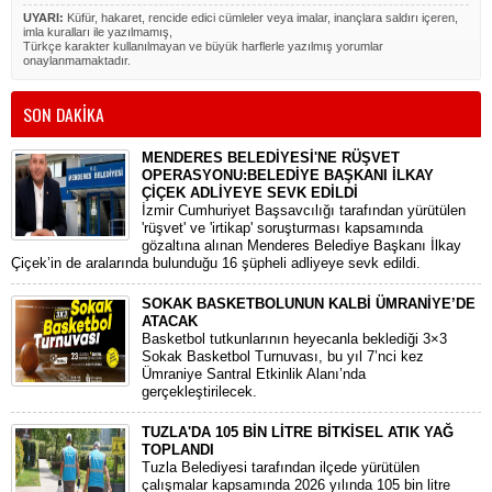
UYARI:
Küfür, hakaret, rencide edici cümleler veya imalar, inançlara saldırı içeren,
imla kuralları ile yazılmamış,
Türkçe karakter kullanılmayan ve büyük harflerle yazılmış yorumlar
onaylanmamaktadır.
SON DAKİKA
MENDERES BELEDİYESİ'NE RÜŞVET
OPERASYONU:BELEDİYE BAŞKANI İLKAY
ÇİÇEK ADLİYEYE SEVK EDİLDİ
​İzmir Cumhuriyet Başsavcılığı tarafından yürütülen
'rüşvet' ve 'irtikap' soruşturması kapsamında
gözaltına alınan Menderes Belediye Başkanı İlkay
Çiçek’in de aralarında bulunduğu 16 şüpheli adliyeye sevk edildi.
SOKAK BASKETBOLUNUN KALBİ ÜMRANİYE’DE
ATACAK
Basketbol tutkunlarının heyecanla beklediği 3×3
Sokak Basketbol Turnuvası, bu yıl 7’nci kez
Ümraniye Santral Etkinlik Alanı’nda
gerçekleştirilecek.
TUZLA'DA 105 BİN LİTRE BİTKİSEL ATIK YAĞ
TOPLANDI
Tuzla Belediyesi tarafından ilçede yürütülen
çalışmalar kapsamında 2026 yılında 105 bin litre