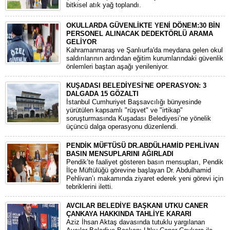
bitkisel atık yağ toplandı.
OKULLARDA GÜVENLİKTE YENİ DÖNEM:30 BİN
PERSONEL ALINACAK DEDEKTÖRLÜ ARAMA
GELİYOR
​Kahramanmaraş ve Şanlıurfa'da meydana gelen okul
saldırılarının ardından eğitim kurumlarındaki güvenlik
önlemleri baştan aşağı yenileniyor.
KUŞADASI BELEDİYESİ'NE OPERASYON: 3
DALGADA 15 GÖZALTI
​İstanbul Cumhuriyet Başsavcılığı bünyesinde
yürütülen kapsamlı "rüşvet" ve "irtikap"
soruşturmasında Kuşadası Belediyesi’ne yönelik
üçüncü dalga operasyonu düzenlendi.
PENDİK MÜFTÜSÜ DR.ABDÜLHAMİD PEHLİVAN
BASIN MENSUPLARINI AĞIRLADI
​Pendik’te faaliyet gösteren basın mensupları, Pendik
İlçe Müftülüğü görevine başlayan Dr. Abdulhamid
Pehlivan’ı makamında ziyaret ederek yeni görevi için
tebriklerini iletti.
AVCILAR BELEDİYE BAŞKANI UTKU CANER
ÇANKAYA HAKKINDA TAHLİYE KARARI
​Aziz İhsan Aktaş davasında tutuklu yargılanan