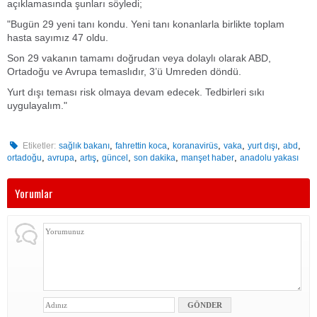
açıklamasında şunları söyledi;
"Bugün 29 yeni tanı kondu. Yeni tanı konanlarla birlikte toplam
hasta sayımız 47 oldu.
Son 29 vakanın tamamı doğrudan veya dolaylı olarak ABD,
Ortadoğu ve Avrupa temaslıdır, 3’ü Umreden döndü.
Yurt dışı teması risk olmaya devam edecek. Tedbirleri sıkı
uygulayalım."
,
,
,
,
,
,
Etiketler:
sağlık bakanı
fahrettin koca
koranavirüs
vaka
yurt dışı
abd
,
,
,
,
,
,
ortadoğu
avrupa
artış
güncel
son dakika
manşet haber
anadolu yakası
Yorumlar