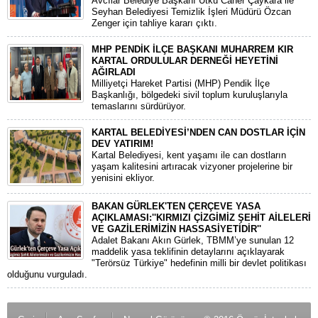
Avcılar Belediye Başkanı Utku Caner Çaykara ile
Seyhan Belediyesi Temizlik İşleri Müdürü Özcan
Zenger için tahliye kararı çıktı.
MHP PENDİK İLÇE BAŞKANI MUHARREM KIR
KARTAL ORDULULAR DERNEĞİ HEYETİNİ
AĞIRLADI
​Milliyetçi Hareket Partisi (MHP) Pendik İlçe
Başkanlığı, bölgedeki sivil toplum kuruluşlarıyla
temaslarını sürdürüyor.
KARTAL BELEDİYESİ’NDEN CAN DOSTLAR İÇİN
DEV YATIRIM!
Kartal Belediyesi, kent yaşamı ile can dostların
yaşam kalitesini artıracak vizyoner projelerine bir
yenisini ekliyor.
BAKAN GÜRLEK'TEN ÇERÇEVE YASA
AÇIKLAMASI:''KIRMIZI ÇİZGİMİZ ŞEHİT AİLELERİ
VE GAZİLERİMİZİN HASSASİYETİDİR''
Adalet Bakanı Akın Gürlek, TBMM’ye sunulan 12
maddelik yasa teklifinin detaylarını açıklayarak
"Terörsüz Türkiye" hedefinin milli bir devlet politikası
olduğunu vurguladı.