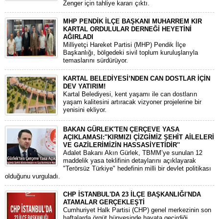
Zenger için tahliye kararı çıktı.
MHP PENDİK İLÇE BAŞKANI MUHARREM KIR
KARTAL ORDULULAR DERNEĞİ HEYETİNİ
AĞIRLADI
​Milliyetçi Hareket Partisi (MHP) Pendik İlçe
Başkanlığı, bölgedeki sivil toplum kuruluşlarıyla
temaslarını sürdürüyor.
KARTAL BELEDİYESİ’NDEN CAN DOSTLAR İÇİN
DEV YATIRIM!
Kartal Belediyesi, kent yaşamı ile can dostların
yaşam kalitesini artıracak vizyoner projelerine bir
yenisini ekliyor.
BAKAN GÜRLEK'TEN ÇERÇEVE YASA
AÇIKLAMASI:''KIRMIZI ÇİZGİMİZ ŞEHİT AİLELERİ
VE GAZİLERİMİZİN HASSASİYETİDİR''
Adalet Bakanı Akın Gürlek, TBMM’ye sunulan 12
maddelik yasa teklifinin detaylarını açıklayarak
"Terörsüz Türkiye" hedefinin milli bir devlet politikası
olduğunu vurguladı.
CHP İSTANBUL'DA 23 İLÇE BAŞKANLIĞI'NDA
ATAMALAR GERÇEKLEŞTİ
​Cumhuriyet Halk Partisi (CHP) genel merkezinin son
haftalarda örgüt bünyesinde hayata geçirdiği