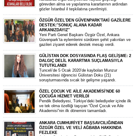
görevden alma ve yapılanma kararlarının ardından
gözler İstanbul il teşkilatına çevrilmişti.
ÖZGÜR ÖZEL'DEN GÜVENPARK'TAKİ GAZİLERE
DESTEK:''SONUÇ ALANA KADAR
ARKANIZDAYIZ''
​Yeni Parti Genel Başkanı Özgür Özel, Ankara
Güvenpark’ta eylemlerini sürdüren şehit yakınları ve
gazileri ziyaret ederek destek mesajı verdi.
GÜLİSTAN DOK DOSYASINDA FLAŞ GELİŞME: 2
DALGIÇ DELİL KARARTMA SUÇLAMASIYLA
TUTUTKLANDI
​Tunceli’de 5 Ocak 2020’de kaybolan Munzur
Üniversitesi öğrencisi Gülistan Doku (21)
soruşturmasında sıcak bir gelişme yaşandı.
ÖZEL ÇOCUK VE AİLE AKADEMİSİ'NDE 60
ÇOCUĞA HİZMET VERİLDİ
Pendik Belediyesi, Türkiye’deki belediyeler içinde ilk
ve tek olma özelliği taşıyan “Özel Çocuk ve Aile
Akademisi”nin ilk dönemini tamamladı.
ANKARA CUMHURİYET BAŞSAVCILIĞINDAN
ÖZGÜR ÖZEL VE VELİ AĞBABA HAKKINDA
FEZLEKE