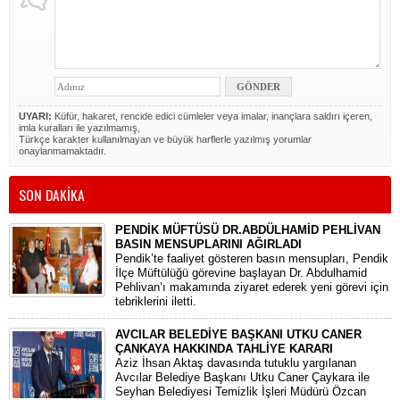
UYARI:
Küfür, hakaret, rencide edici cümleler veya imalar, inançlara saldırı içeren,
imla kuralları ile yazılmamış,
Türkçe karakter kullanılmayan ve büyük harflerle yazılmış yorumlar
onaylanmamaktadır.
SON DAKİKA
PENDİK MÜFTÜSÜ DR.ABDÜLHAMİD PEHLİVAN
BASIN MENSUPLARINI AĞIRLADI
​Pendik’te faaliyet gösteren basın mensupları, Pendik
İlçe Müftülüğü görevine başlayan Dr. Abdulhamid
Pehlivan’ı makamında ziyaret ederek yeni görevi için
tebriklerini iletti.
AVCILAR BELEDİYE BAŞKANI UTKU CANER
ÇANKAYA HAKKINDA TAHLİYE KARARI
​Aziz İhsan Aktaş davasında tutuklu yargılanan
Avcılar Belediye Başkanı Utku Caner Çaykara ile
Seyhan Belediyesi Temizlik İşleri Müdürü Özcan