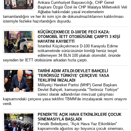
​Ankara Cumhuriyet Başsavcılığı, CHP Genel
Başkanı Özgür Özel ile CHP Malatya Milletvekili Veli
Ağbaba hakkındaki yasal incelemelerin
tamamlandığını ve her iki isim için de dokunulmazlıklarının kaldırılması
istemiyle fezleke hazırlandığını duyurdu.
KÜÇÜKÇEKMECE D-100'DE FECİ KAZA:
OTOMOBİL İETT OTOBÜSÜNE ÇARPTI 3 KİŞİ
HAYATINI KAYBETTİ
​İstanbul Küçükçekmece D-100 Karayolu Edirne
istikametinde sürücüsünün kimliği henüz tespit
edilemeyen 34 BLN 100 plakalı otomobil, önünde
seyreden bir İETT otobüsüne arkadan hızla çarptı.
TARİHİ ADIM ATILDI:DEVLET BAHÇELİ
'TERÖRSÜZ TÜRKİYE' ÇERÇEVE YASA
TEKLİFİNİ İMZALADI
​Milliyetçi Hareket Partisi (MHP) Genel Başkanı
Devlet Bahçeli, kamuoyunda "Terörsüz Türkiye"
süreci olarak adlandırılan mevzuat çalışması
kapsamındaki çerçeve yasa teklifini TBMM'de imzalayarak resmi onayını
verdi.
PENDİK'TE AÇIK HAVA ETKİNLİKLERİ ÇOCUK
SİNEMASIYLA BAŞLADI
Pendik Belediyesi, “Açık Hava Yaz Etkinlikleri”
kapsamında ağustos ayı boyunca çocuk sineması,