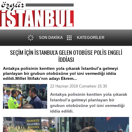
SON DAKİKA
KATEGORİLER
SEÇİM İÇİN İSTANBUL'A GELEN OTOBÜSE POLİS ENGELİ
İDDİASI
Antakya polisinin kentten yola çıkarak İstanbul’a gelmeyi
planlayan bir grubun otobüsüne yol izni vermediği iddia
edildi.Millet İttifakı’nın adayı Ekrem...
22 Haziran 2019 Cumartesi 15:30
Antakya polisinin kentten yola çıkarak
İstanbul’a gelmeyi planlayan bir
grubun otobüsüne yol izni vermediği
iddia edildi.