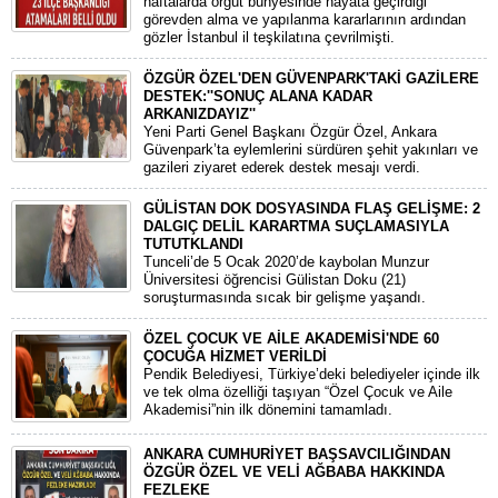
haftalarda örgüt bünyesinde hayata geçirdiği
görevden alma ve yapılanma kararlarının ardından
gözler İstanbul il teşkilatına çevrilmişti.
ÖZGÜR ÖZEL'DEN GÜVENPARK'TAKİ GAZİLERE
DESTEK:''SONUÇ ALANA KADAR
ARKANIZDAYIZ''
​Yeni Parti Genel Başkanı Özgür Özel, Ankara
Güvenpark’ta eylemlerini sürdüren şehit yakınları ve
gazileri ziyaret ederek destek mesajı verdi.
GÜLİSTAN DOK DOSYASINDA FLAŞ GELİŞME: 2
DALGIÇ DELİL KARARTMA SUÇLAMASIYLA
TUTUTKLANDI
​Tunceli’de 5 Ocak 2020’de kaybolan Munzur
Üniversitesi öğrencisi Gülistan Doku (21)
soruşturmasında sıcak bir gelişme yaşandı.
ÖZEL ÇOCUK VE AİLE AKADEMİSİ'NDE 60
ÇOCUĞA HİZMET VERİLDİ
Pendik Belediyesi, Türkiye’deki belediyeler içinde ilk
ve tek olma özelliği taşıyan “Özel Çocuk ve Aile
Akademisi”nin ilk dönemini tamamladı.
ANKARA CUMHURİYET BAŞSAVCILIĞINDAN
ÖZGÜR ÖZEL VE VELİ AĞBABA HAKKINDA
FEZLEKE