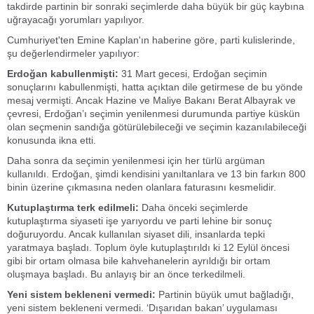
takdirde partinin bir sonraki seçimlerde daha büyük bir güç kaybına
uğrayacağı yorumları yapılıyor.
Cumhuriyet'ten Emine Kaplan'ın haberine göre, parti kulislerinde,
şu değerlendirmeler yapılıyor:
Erdoğan kabullenmişti:
31 Mart gecesi, Erdoğan seçimin
sonuçlarını kabullenmişti, hatta açıktan dile getirmese de bu yönde
mesaj vermişti. Ancak Hazine ve Maliye Bakanı Berat Albayrak ve
çevresi, Erdoğan’ı seçimin yenilenmesi durumunda partiye küskün
olan seçmenin sandığa götürülebileceği ve seçimin kazanılabileceği
konusunda ikna etti.
Daha sonra da seçimin yenilenmesi için her türlü argüman
kullanıldı. Erdoğan, şimdi kendisini yanıltanlara ve 13 bin farkın 800
binin üzerine çıkmasına neden olanlara faturasını kesmelidir.
Kutuplaştırma terk edilmeli:
Daha önceki seçimlerde
kutuplaştırma siyaseti işe yarıyordu ve parti lehine bir sonuç
doğuruyordu. Ancak kullanılan siyaset dili, insanlarda tepki
yaratmaya başladı. Toplum öyle kutuplaştırıldı ki 12 Eylül öncesi
gibi bir ortam olmasa bile kahvehanelerin ayrıldığı bir ortam
oluşmaya başladı. Bu anlayış bir an önce terkedilmeli.
Yeni sistem bekleneni vermedi:
Partinin büyük umut bağladığı,
yeni sistem bekleneni vermedi. ‘Dışarıdan bakan’ uygulaması