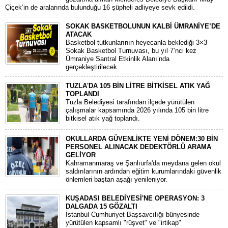
Çiçek’in de aralarında bulunduğu 16 şüpheli adliyeye sevk edildi.
SOKAK BASKETBOLUNUN KALBİ ÜMRANİYE’DE
ATACAK
Basketbol tutkunlarının heyecanla beklediği 3×3
Sokak Basketbol Turnuvası, bu yıl 7’nci kez
Ümraniye Santral Etkinlik Alanı’nda
gerçekleştirilecek.
TUZLA'DA 105 BİN LİTRE BİTKİSEL ATIK YAĞ
TOPLANDI
Tuzla Belediyesi tarafından ilçede yürütülen
çalışmalar kapsamında 2026 yılında 105 bin litre
bitkisel atık yağ toplandı.
OKULLARDA GÜVENLİKTE YENİ DÖNEM:30 BİN
PERSONEL ALINACAK DEDEKTÖRLÜ ARAMA
GELİYOR
​Kahramanmaraş ve Şanlıurfa'da meydana gelen okul
saldırılarının ardından eğitim kurumlarındaki güvenlik
önlemleri baştan aşağı yenileniyor.
KUŞADASI BELEDİYESİ'NE OPERASYON: 3
DALGADA 15 GÖZALTI
​İstanbul Cumhuriyet Başsavcılığı bünyesinde
yürütülen kapsamlı "rüşvet" ve "irtikap"