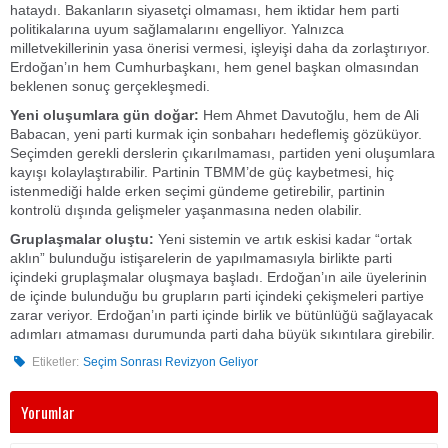
hataydı. Bakanların siyasetçi olmaması, hem iktidar hem parti
politikalarına uyum sağlamalarını engelliyor. Yalnızca
milletvekillerinin yasa önerisi vermesi, işleyişi daha da zorlaştırıyor.
Erdoğan’ın hem Cumhurbaşkanı, hem genel başkan olmasından
beklenen sonuç gerçekleşmedi.
Yeni oluşumlara gün doğar:
Hem Ahmet Davutoğlu, hem de Ali
Babacan, yeni parti kurmak için sonbaharı hedeflemiş gözüküyor.
Seçimden gerekli derslerin çıkarılmaması, partiden yeni oluşumlara
kayışı kolaylaştırabilir. Partinin TBMM’de güç kaybetmesi, hiç
istenmediği halde erken seçimi gündeme getirebilir, partinin
kontrolü dışında gelişmeler yaşanmasına neden olabilir.
Gruplaşmalar oluştu:
Yeni sistemin ve artık eskisi kadar “ortak
aklın” bulunduğu istişarelerin de yapılmamasıyla birlikte parti
içindeki gruplaşmalar oluşmaya başladı. Erdoğan’ın aile üyelerinin
de içinde bulunduğu bu grupların parti içindeki çekişmeleri partiye
zarar veriyor. Erdoğan’ın parti içinde birlik ve bütünlüğü sağlayacak
adımları atmaması durumunda parti daha büyük sıkıntılara girebilir.
Etiketler:
Seçim Sonrası Revizyon Geliyor
Yorumlar