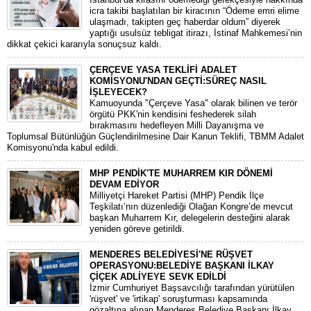
icra takibi başlatılan bir kiracının “Ödeme emri elime
ulaşmadı, takipten geç haberdar oldum” diyerek
yaptığı usulsüz tebligat itirazı, İstinaf Mahkemesi’nin
dikkat çekici kararıyla sonuçsuz kaldı.
ÇERÇEVE YASA TEKLİFİ ADALET
KOMİSYONU'NDAN GEÇTİ:SÜREÇ NASIL
İŞLEYECEK?
​Kamuoyunda "Çerçeve Yasa" olarak bilinen ve terör
örgütü PKK'nin kendisini feshederek silah
bırakmasını hedefleyen Milli Dayanışma ve
Toplumsal Bütünlüğün Güçlendirilmesine Dair Kanun Teklifi, TBMM Adalet
Komisyonu'nda kabul edildi.
MHP PENDİK'TE MUHARREM KIR DÖNEMİ
DEVAM EDİYOR
​Milliyetçi Hareket Partisi (MHP) Pendik İlçe
Teşkilatı’nın düzenlediği Olağan Kongre’de mevcut
başkan Muharrem Kır, delegelerin desteğini alarak
yeniden göreve getirildi.
MENDERES BELEDİYESİ'NE RÜŞVET
OPERASYONU:BELEDİYE BAŞKANI İLKAY
ÇİÇEK ADLİYEYE SEVK EDİLDİ
​İzmir Cumhuriyet Başsavcılığı tarafından yürütülen
'rüşvet' ve 'irtikap' soruşturması kapsamında
gözaltına alınan Menderes Belediye Başkanı İlkay