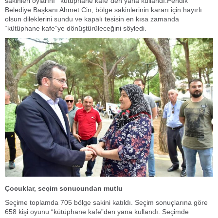
sakinleri oylarını
“
kütüphane kafe”den yana kullandı.Pendik
Belediye Başkanı Ahmet Cin, bölge sakinlerinin kararı için hayırlı
olsun dileklerini sundu ve kapalı tesisin en kısa zamanda
“kütüphane kafe”ye dönüştürüleceğini söyledi.
Çocuklar, seçim sonucundan mutlu
Seçime toplamda 705 bölge sakini katıldı. Seçim sonuçlarına göre
658 kişi oyunu “kütüphane kafe”den yana kullandı. Seçimde