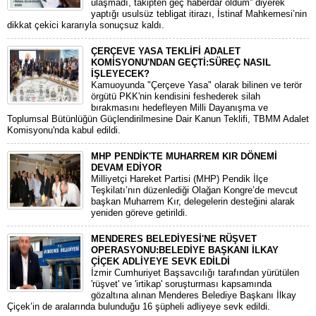
ulaşmadı, takipten geç haberdar oldum” diyerek
yaptığı usulsüz tebligat itirazı, İstinaf Mahkemesi’nin
dikkat çekici kararıyla sonuçsuz kaldı.
ÇERÇEVE YASA TEKLİFİ ADALET
KOMİSYONU'NDAN GEÇTİ:SÜREÇ NASIL
İŞLEYECEK?
​Kamuoyunda "Çerçeve Yasa" olarak bilinen ve terör
örgütü PKK'nin kendisini feshederek silah
bırakmasını hedefleyen Milli Dayanışma ve
Toplumsal Bütünlüğün Güçlendirilmesine Dair Kanun Teklifi, TBMM Adalet
Komisyonu'nda kabul edildi.
MHP PENDİK'TE MUHARREM KIR DÖNEMİ
DEVAM EDİYOR
​Milliyetçi Hareket Partisi (MHP) Pendik İlçe
Teşkilatı’nın düzenlediği Olağan Kongre’de mevcut
başkan Muharrem Kır, delegelerin desteğini alarak
yeniden göreve getirildi.
MENDERES BELEDİYESİ'NE RÜŞVET
OPERASYONU:BELEDİYE BAŞKANI İLKAY
ÇİÇEK ADLİYEYE SEVK EDİLDİ
​İzmir Cumhuriyet Başsavcılığı tarafından yürütülen
'rüşvet' ve 'irtikap' soruşturması kapsamında
gözaltına alınan Menderes Belediye Başkanı İlkay
Çiçek’in de aralarında bulunduğu 16 şüpheli adliyeye sevk edildi.