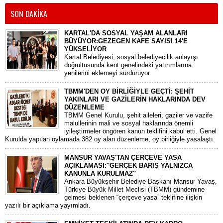
SON DAKİKA
KARTAL'DA SOSYAL YAŞAM ALANLARI
BÜYÜYOR:GEZEGEN KAFE SAYISI 14'E
YÜKSELİYOR
Kartal Belediyesi, sosyal belediyecilik anlayışı
doğrultusunda kent genelindeki yatırımlarına
yenilerini eklemeyi sürdürüyor.
TBMM'DEN OY BİRLİĞİYLE GEÇTİ: ŞEHİT
YAKINLARI VE GAZİLERİN HAKLARINDA DEV
DÜZENLEME
​TBMM Genel Kurulu, şehit aileleri, gaziler ve vazife
malullerinin mali ve sosyal haklarında önemli
iyileştirmeler öngören kanun teklifini kabul etti. Genel
Kurulda yapılan oylamada 382 oy alan düzenleme, oy birliğiyle yasalaştı.
MANSUR YAVAŞ'TAN ÇERÇEVE YASA
AÇIKLAMASI:''GERÇEK BARIŞ YALNIZCA
KANUNLA KURULMAZ''
​Ankara Büyükşehir Belediye Başkanı Mansur Yavaş,
Türkiye Büyük Millet Meclisi (TBMM) gündemine
gelmesi beklenen “çerçeve yasa” teklifine ilişkin
yazılı bir açıklama yayımladı.