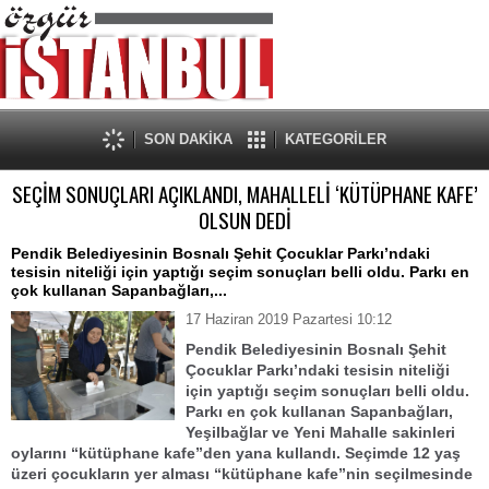
SON DAKİKA
KATEGORİLER
SEÇİM SONUÇLARI AÇIKLANDI, MAHALLELİ ‘KÜTÜPHANE KAFE’
OLSUN DEDİ
Pendik Belediyesinin Bosnalı Şehit Çocuklar Parkı’ndaki
tesisin niteliği için yaptığı seçim sonuçları belli oldu. Parkı en
çok kullanan Sapanbağları,...
17 Haziran 2019 Pazartesi 10:12
Pendik Belediyesi
nin
Bosnalı Şehit
Çocuklar Parkı’nda
ki tesisin niteliği
için yap
tığı
seçim
sonuçları belli oldu.
Parkı en çok kullanan
Sapanbağları,
Yeşilbağlar ve Yeni Mahalle sakinleri
oylarını “
kütüphane kafe”den yana kullandı. Seçimde 12 yaş
üzeri çocukların yer alması “kütüphane kafe”nin seçilmesinde