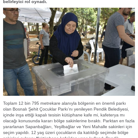
belirleyici rol oynadı.
Toplam 12 bin 795 metrekare alanıyla bölgenin en önemli parkı
olan Bosnalı Şehit Çocuklar Parkı’nı yenileyen Pendik Belediyesi,
içinde inşa ettiği kapalı tesisin kütüphane kafe mi, kafeterya mı
olacağı konusunda kararı bölge sakinlerine bıraktı. Parktan en fazla
yararlanan Sapanbağları, Yeşilbağlar ve Yeni Mahalle sakinleri için
seçim yapıldı. 12 yaş üzeri çocukların da katıldığı seçimde bölge