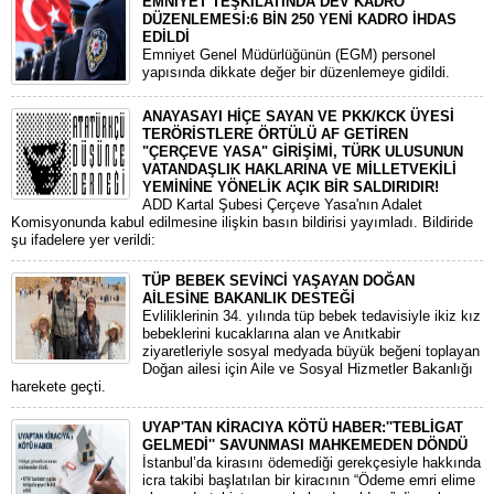
EMNİYET TEŞKİLATINDA DEV KADRO
DÜZENLEMESİ:6 BİN 250 YENİ KADRO İHDAS
EDİLDİ
​Emniyet Genel Müdürlüğünün (EGM) personel
yapısında dikkate değer bir düzenlemeye gidildi.
ANAYASAYI HİÇE SAYAN VE PKK/KCK ÜYESİ
TERÖRİSTLERE ÖRTÜLÜ AF GETİREN
"ÇERÇEVE YASA" GİRİŞİMİ, TÜRK ULUSUNUN
VATANDAŞLIK HAKLARINA VE MİLLETVEKİLİ
YEMİNİNE YÖNELİK AÇIK BİR SALDIRIDIR!
ADD Kartal Şubesi Çerçeve Yasa'nın Adalet
Komisyonunda kabul edilmesine ilişkin basın bildirisi yayımladı. Bildiride
şu ifadelere yer verildi:
TÜP BEBEK SEVİNCİ YAŞAYAN DOĞAN
AİLESİNE BAKANLIK DESTEĞİ
​Evliliklerinin 34. yılında tüp bebek tedavisiyle ikiz kız
bebeklerini kucaklarına alan ve Anıtkabir
ziyaretleriyle sosyal medyada büyük beğeni toplayan
Doğan ailesi için Aile ve Sosyal Hizmetler Bakanlığı
harekete geçti.
UYAP'TAN KİRACIYA KÖTÜ HABER:''TEBLİGAT
GELMEDİ'' SAVUNMASI MAHKEMEDEN DÖNDÜ
​İstanbul’da kirasını ödemediği gerekçesiyle hakkında
icra takibi başlatılan bir kiracının “Ödeme emri elime