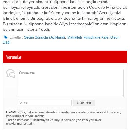
çocukların da yer alması“kütüphane kafe”nin seçilmesinde
belirleyici rol oynadı. Görüşlerini belirten Selen Çolak ve Mina Çolak
kardeşler, “kütüphane kafe”den yana oy kullanarak “Geçmişimizi
bilmek önemli. Bir boşnak olarak Bosna tarihimizi öğrenmek isteriz.
Bu yüzden ‘kütüphane kafe’de Aliya İzzetbegoviç’i anlatan kitapların
bulunmasını isteriz.” dedi.
,
Etiketler:
Seçim Sonuçları Açıklandı
Mahalleli ‘kütüphane Kafe’ Olsun
Dedi
Yorumlar
UYARI:
Küfür, hakaret, rencide edici cümleler veya imalar, inançlara saldırı içeren,
imla kuralları ile yazılmamış,
Türkçe karakter kullanılmayan ve büyük harflerle yazılmış yorumlar
onaylanmamaktadır.