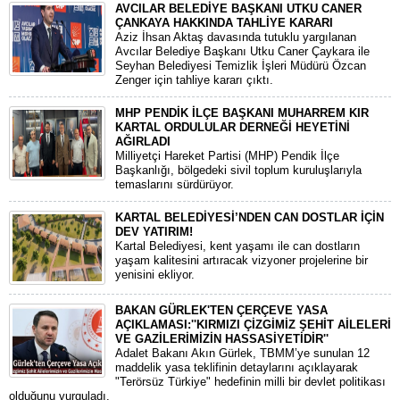
AVCILAR BELEDİYE BAŞKANI UTKU CANER
ÇANKAYA HAKKINDA TAHLİYE KARARI
​Aziz İhsan Aktaş davasında tutuklu yargılanan
Avcılar Belediye Başkanı Utku Caner Çaykara ile
Seyhan Belediyesi Temizlik İşleri Müdürü Özcan
Zenger için tahliye kararı çıktı.
MHP PENDİK İLÇE BAŞKANI MUHARREM KIR
KARTAL ORDULULAR DERNEĞİ HEYETİNİ
AĞIRLADI
​Milliyetçi Hareket Partisi (MHP) Pendik İlçe
Başkanlığı, bölgedeki sivil toplum kuruluşlarıyla
temaslarını sürdürüyor.
KARTAL BELEDİYESİ’NDEN CAN DOSTLAR İÇİN
DEV YATIRIM!
Kartal Belediyesi, kent yaşamı ile can dostların
yaşam kalitesini artıracak vizyoner projelerine bir
yenisini ekliyor.
BAKAN GÜRLEK'TEN ÇERÇEVE YASA
AÇIKLAMASI:''KIRMIZI ÇİZGİMİZ ŞEHİT AİLELERİ
VE GAZİLERİMİZİN HASSASİYETİDİR''
Adalet Bakanı Akın Gürlek, TBMM’ye sunulan 12
maddelik yasa teklifinin detaylarını açıklayarak
"Terörsüz Türkiye" hedefinin milli bir devlet politikası
olduğunu vurguladı.