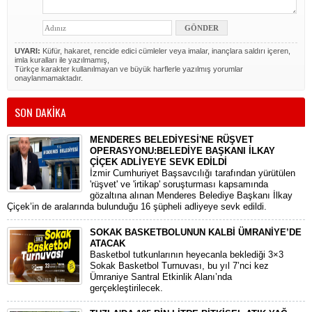
UYARI:
Küfür, hakaret, rencide edici cümleler veya imalar, inançlara saldırı içeren,
imla kuralları ile yazılmamış,
Türkçe karakter kullanılmayan ve büyük harflerle yazılmış yorumlar
onaylanmamaktadır.
SON DAKİKA
MENDERES BELEDİYESİ'NE RÜŞVET
OPERASYONU:BELEDİYE BAŞKANI İLKAY
ÇİÇEK ADLİYEYE SEVK EDİLDİ
​İzmir Cumhuriyet Başsavcılığı tarafından yürütülen
'rüşvet' ve 'irtikap' soruşturması kapsamında
gözaltına alınan Menderes Belediye Başkanı İlkay
Çiçek’in de aralarında bulunduğu 16 şüpheli adliyeye sevk edildi.
SOKAK BASKETBOLUNUN KALBİ ÜMRANİYE’DE
ATACAK
Basketbol tutkunlarının heyecanla beklediği 3×3
Sokak Basketbol Turnuvası, bu yıl 7’nci kez
Ümraniye Santral Etkinlik Alanı’nda
gerçekleştirilecek.