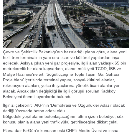
Çevre ve Şehircilik Bakanlığı’nın hazırladığı plana göre, alana yeni
hızlı tren terminalinin yanı sıra ticari ve kültürel yapılardan inşa
edilecek. Askıya çıkan yeni gar projesiyle, ilgili alan yaklaşık 65 bin
metrekarelik bir alanı kapsarken, alanın mülkiyeti TCDD, İBB ve
Maliye Hazinesi’ne ait. ‘Söğütlüçeşme Toplu Taşım Gar Sahası
Proje Alanı’ içerisinde terminal yapısı, sosyal-kültürel alanlar,
rekreasyon alanları, yolcu ihtiyaçlarına yönelik ticari alanlar yer
alacak. Ancak plan değişikliği ile ilgili görüşü sorulan Kadıköy
Belediyesi önemli uyarılarda bulundu.
İlginizi çekebilir:
AKP'nin 'Demokrasi ve Özgürlükler Adası' olacak
dediği Yassıada beton adası oldu
Bölgedeki yeşil alanın betonlaşacağının altını çizen belediye, söz
konusu planla alana yeni trafik yükü getirileceğine dikkat çekti.
Plana dair BirGün’e konuşan eski CHP’li Meclis Üyesi ve inşaat