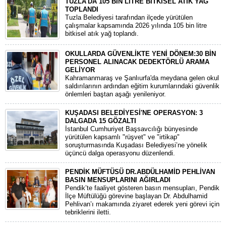
TUZLA'DA 105 BİN LİTRE BİTKİSEL ATIK YAĞ
TOPLANDI
Tuzla Belediyesi tarafından ilçede yürütülen
çalışmalar kapsamında 2026 yılında 105 bin litre
bitkisel atık yağ toplandı.
OKULLARDA GÜVENLİKTE YENİ DÖNEM:30 BİN
PERSONEL ALINACAK DEDEKTÖRLÜ ARAMA
GELİYOR
​Kahramanmaraş ve Şanlıurfa'da meydana gelen okul
saldırılarının ardından eğitim kurumlarındaki güvenlik
önlemleri baştan aşağı yenileniyor.
KUŞADASI BELEDİYESİ'NE OPERASYON: 3
DALGADA 15 GÖZALTI
​İstanbul Cumhuriyet Başsavcılığı bünyesinde
yürütülen kapsamlı "rüşvet" ve "irtikap"
soruşturmasında Kuşadası Belediyesi’ne yönelik
üçüncü dalga operasyonu düzenlendi.
PENDİK MÜFTÜSÜ DR.ABDÜLHAMİD PEHLİVAN
BASIN MENSUPLARINI AĞIRLADI
​Pendik’te faaliyet gösteren basın mensupları, Pendik
İlçe Müftülüğü görevine başlayan Dr. Abdulhamid
Pehlivan’ı makamında ziyaret ederek yeni görevi için
tebriklerini iletti.