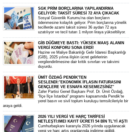
SGK PRİM BORÇLARINA YAPILANDIRMA
GELİYOR: TAKSİT SÜRESİ 72 AYA ÇIKACAK
Sosyal Güvenlik Kurumu’na olan borçların
ödenmesine kolaylık geliyor. Prim borçlarına yönelik
tecillerde azami taksit süresi 36 aydan 72 aya
uzatılıyor ve tecil tutarı 1 milyon liraya yükseltiliyor.
GİB DÜĞMEYE BASTI: YÜKSEK MAAŞ ALANIN
VERGİ KONFORU SONA ERDİ!
Hazine ve Maliye Bakanlığı Gelir İdaresi Başkanlığı
(GİB), 2025 yılına ilişkin ücret gelirlerinin
vergilendirilmesine dair kritik sınırları ve takvimi
duyurdu.
ÜMİT ÖZDAĞ PENDİK'TEN
SESLENDİ:''EKONOMİK İFLASIN FATURASINI
GENÇLERE VE ESNAFA KESEMEZSİNİZ''
Zafer Partisi Genel Başkanı Prof. Dr. Ümit Özdağ,
“İlçe İlçe İstanbul” programı kapsamında Pendik’te
yerel basın ve sivil toplum kuruluşu temsilcileriyle bir
araya geldi.
2026 YILI VERGİ VE HARÇ TARİFESİ
NETLEŞTİ:IMEI KAYIT ÜCRETİ 54 BİN TL'Yİ AŞTI
​Cumhurbaşkanı kararıyla 2026 yılında uygulanacak
vergi ve harç artış oranlarında indirime gidildi.