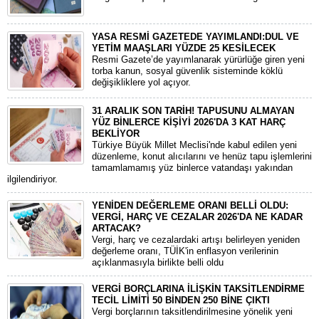
YASA RESMİ GAZETEDE YAYIMLANDI:DUL VE
YETİM MAAŞLARI YÜZDE 25 KESİLECEK
​Resmi Gazete’de yayımlanarak yürürlüğe giren yeni
torba kanun, sosyal güvenlik sisteminde köklü
değişikliklere yol açıyor.
31 ARALIK SON TARİH! TAPUSUNU ALMAYAN
YÜZ BİNLERCE KİŞİYİ 2026'DA 3 KAT HARÇ
BEKLİYOR
​Türkiye Büyük Millet Meclisi'nde kabul edilen yeni
düzenleme, konut alıcılarını ve henüz tapu işlemlerini
tamamlamamış yüz binlerce vatandaşı yakından
ilgilendiriyor.
YENİDEN DEĞERLEME ORANI BELLİ OLDU:
VERGİ, HARÇ VE CEZALAR 2026'DA NE KADAR
ARTACAK?
Vergi, harç ve cezalardaki artışı belirleyen yeniden
değerleme oranı, TÜİK'in enflasyon verilerinin
açıklanmasıyla birlikte belli oldu
VERGİ BORÇLARINA İLİŞKİN TAKSİTLENDİRME
TECİL LİMİTİ 50 BİNDEN 250 BİNE ÇIKTI
Vergi borçlarının taksitlendirilmesine yönelik yeni