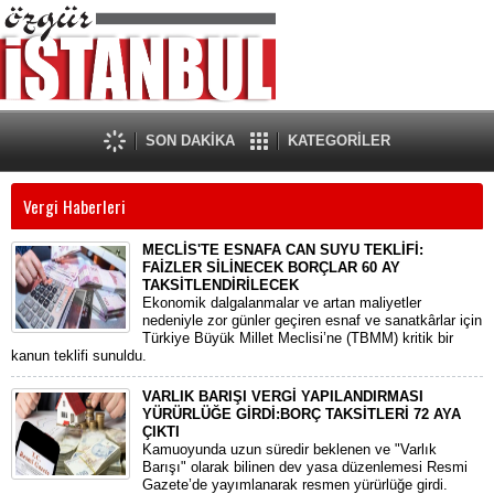
SON DAKİKA
KATEGORİLER
Vergi Haberleri
MECLİS'TE ESNAFA CAN SUYU TEKLİFİ:
FAİZLER SİLİNECEK BORÇLAR 60 AY
TAKSİTLENDİRİLECEK
​Ekonomik dalgalanmalar ve artan maliyetler
nedeniyle zor günler geçiren esnaf ve sanatkârlar için
Türkiye Büyük Millet Meclisi’ne (TBMM) kritik bir
kanun teklifi sunuldu.
VARLIK BARIŞI VERGİ YAPILANDIRMASI
YÜRÜRLÜĞE GİRDİ:BORÇ TAKSİTLERİ 72 AYA
ÇIKTI
​Kamuoyunda uzun süredir beklenen ve "Varlık
Barışı" olarak bilinen dev yasa düzenlemesi Resmi
Gazete’de yayımlanarak resmen yürürlüğe girdi.