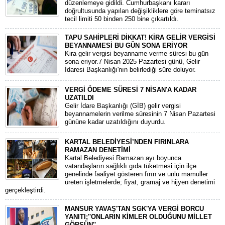
düzenlemeye gidildi. Cumhurbaşkanı kararı
doğrultusunda yapılan değişikliklere göre teminatsız
tecil limiti 50 binden 250 bine çıkartıldı.
TAPU SAHİPLERİ DİKKAT! KİRA GELİR VERGİSİ
BEYANNAMESİ BU GÜN SONA ERİYOR
Kira gelir vergisi beyanname verme süresi bu gün
sona eriyor.7 Nisan 2025 Pazartesi günü, Gelir
İdaresi Başkanlığı'nın belirlediği süre doluyor.
VERGİ ÖDEME SÜRESİ 7 NİSAN'A KADAR
UZATILDI
Gelir İdare Başkanlığı (GİB) gelir vergisi
beyannamelerin verilme süresinin 7 Nisan Pazartesi
gününe kadar uzatıldığını duyurdu.
KARTAL BELEDİYESİ’NDEN FIRINLARA
RAMAZAN DENETİMİ
Kartal Belediyesi Ramazan ayı boyunca
vatandaşların sağlıklı gıda tüketmesi için ilçe
genelinde faaliyet gösteren fırın ve unlu mamuller
üreten işletmelerde; fiyat, gramaj ve hijyen denetimi
gerçekleştirdi.
MANSUR YAVAŞ'TAN SGK'YA VERGİ BORCU
YANITI;''ONLARIN KİMLER OLDUĞUNU MİLLET
GÖRSÜN''