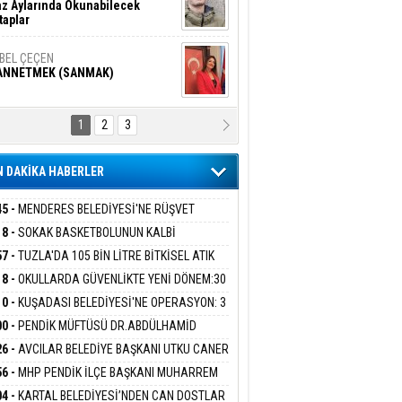
z Aylarında Okunabilecek
taplar
İBEL ÇEÇEN
ANNETMEK (SANMAK)
1
2
3
NALİZ/ ODABAŞ
ranlık DNA Kuşaklararası
ddetin Biyolojik Faturası
 DAKİKA HABERLER
yar Adıyaman
en Bu Sahaya Sığmazam
45 -
MENDERES BELEDİYESİ'NE RÜŞVET
RASYONU:BELEDİYE BAŞKANI İLKAY ÇİÇEK
18 -
SOKAK BASKETBOLUNUN KALBİ
İYEYE SEVK EDİLDİ
ANİYE’DE ATACAK
57 -
TUZLA'DA 105 BİN LİTRE BİTKİSEL ATIK
san Ali Çölük
r Satırın İçindeki İnsan
 TOPLANDI
18 -
OKULLARDA GÜVENLİKTE YENİ DÖNEM:30
 PERSONEL ALINACAK DEDEKTÖRLÜ ARAMA
10 -
KUŞADASI BELEDİYESİ'NE OPERASYON: 3
İYOR
GADA 15 GÖZALTI
00 -
PENDİK MÜFTÜSÜ DR.ABDÜLHAMİD
gi Kılıç
İVAS: ATEŞE ATILAN VİCDAN
LİVAN BASIN MENSUPLARINI AĞIRLADI
26 -
AVCILAR BELEDİYE BAŞKANI UTKU CANER
KAYA HAKKINDA TAHLİYE KARARI
56 -
MHP PENDİK İLÇE BAŞKANI MUHARREM
 KARTAL ORDULULAR DERNEĞİ HEYETİNİ
ARIŞ BAŞARSLAN
04 -
KARTAL BELEDİYESİ’NDEN CAN DOSTLAR