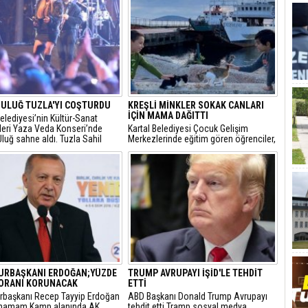
 ULUĞ TUZLA'YI COŞTURDU
KREŞLİ MİNKLER SOKAK CANLARI
İÇİN MAMA DAĞITTI
elediyesi’nin Kültür-Sanat
kleri Yaza Veda Konseri’nde
Kartal Belediyesi Çocuk Gelişim
luğ sahne aldı. Tuzla Sahil
Merkezlerinde eğitim gören öğrenciler,
Alanı’nda yağmur altında
yeni eğitim öğretim yılının ilk
eşen konsere katılanlar
günlerinde, sokaktaki can dostları ile
az anlar yaşadılar.
buluştu.
RBAŞKANI ERDOĞAN;YÜZDE
TRUMP AVRUPAYI İŞİD'LE TEHDİT
 ORANI KORUNACAK
ETTİ
başkanı Recep Tayyip Erdoğan
ABD Başkanı Donald Trump Avrupayı
ahamam Kamp alanında AK
tehdit etti Tramp sosyal medya