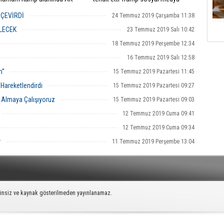
erle geniş katılımlı toplantıda
üzerinden yaptığı paylaşımda Suriye'de
 açıklamalarda bulundu.
tutuklu bulunan binlerce IŞİD
 ÇEVİRDİ
24 Temmuz 2019 Çarşamba 11:38
 Başkanlık sistemiyle ilgili
militanlarını Avrupa'ya salacağını
e gelen yüzde yüzde 40
söyledi.
LECEK
23 Temmuz 2019 Salı 10:42
ın gündem dışı olduğunu ifade
18 Temmuz 2019 Perşembe 12:34
16 Temmuz 2019 Salı 12:58
''
15 Temmuz 2019 Pazartesi 11:45
Hareketlendirdi
15 Temmuz 2019 Pazartesi 09:27
a Almaya Çalışıyoruz
15 Temmuz 2019 Pazartesi 09:03
12 Temmuz 2019 Cuma 09:41
12 Temmuz 2019 Cuma 09:34
r
11 Temmuz 2019 Perşembe 13:04
zinsiz ve kaynak gösterilmeden yayınlanamaz.