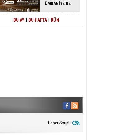
ÜMRANİYE’DE
ATACAK
BU AY
|
BU HAFTA
|
DÜN
Haber Scripti