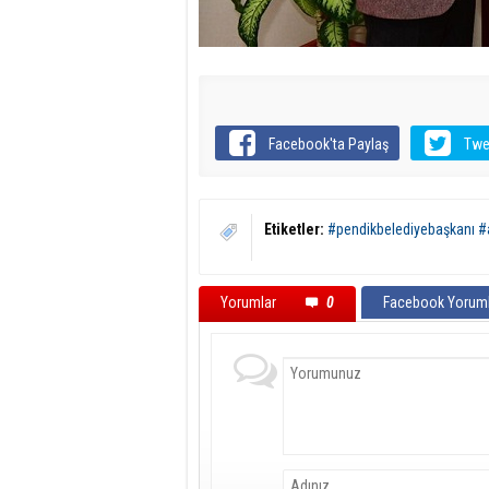
Facebook'ta Paylaş
Twe
Etiketler:
#pendikbelediyebaşkanı 
Yorumlar
0
Facebook Yoruml