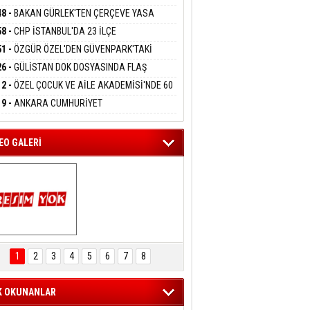
DANMAK
RLADI
N DEV YATIRIM!
48 -
BAKAN GÜRLEK'TEN ÇERÇEVE YASA
KLAMASI:''KIRMIZI ÇİZGİMİZ ŞEHİT AİLELERİ
58 -
CHP İSTANBUL'DA 23 İLÇE
GAZİLERİMİZİN HASSASİYETİDİR''
eltem Kaynas
KANLIĞI'NDA ATAMALAR GERÇEKLEŞTİ
51 -
ÖZGÜR ÖZEL'DEN GÜVENPARK'TAKİ
FFETMEYECEĞİM!
İLERE DESTEK:''SONUÇ ALANA KADAR
26 -
GÜLİSTAN DOK DOSYASINDA FLAŞ
ANIZDAYIZ''
İŞME: 2 DALGIÇ DELİL KARARTMA
12 -
ÖZEL ÇOCUK VE AİLE AKADEMİSİ'NDE 60
LAMASIYLA TUTUTKLANDI
UĞA HİZMET VERİLDİ
19 -
ANKARA CUMHURİYET
SAVCILIĞINDAN ÖZGÜR ÖZEL VE VELİ
ABA HAKKINDA FEZLEKE
EO GALERİ
ARTAL ENGELSİZ 
AŞAM FESTİVALİ 
1
2
3
4
5
6
7
8
KONSERİ 
LEYİCİLERİ MEST 
ETTİ
K OKUNANLAR