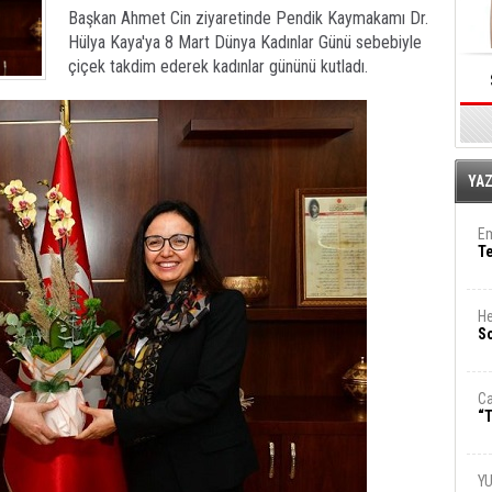
Başkan Ahmet Cin ziyaretinde Pendik Kaymakamı Dr.
Hülya Kaya'ya 8 Mart Dünya Kadınlar Günü sebebiyle
çiçek takdim ederek kadınlar gününü kutladı.
E
YA
Em
T
He
So
Ca
“T
Y