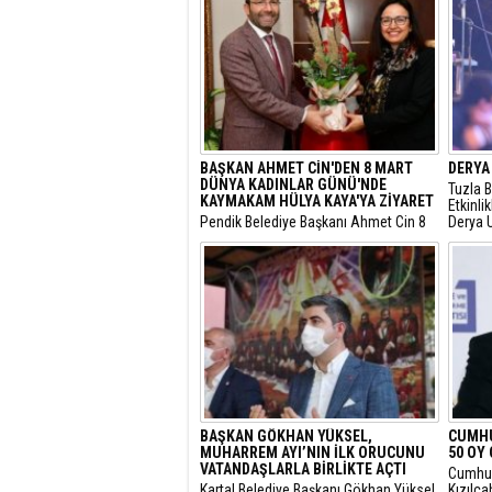
BAŞKAN AHMET CİN'DEN 8 MART
DERYA
DÜNYA KADINLAR GÜNÜ'NDE
Tuzla B
KAYMAKAM HÜLYA KAYA'YA ZİYARET
Etkinli
Pendik Belediye Başkanı Ahmet Cin 8
Derya U
mart Dünya Kadınlar Günü nedeniyle
Tören 
Pendik Kaymakamı Dr. Hülya Kaya'yı
gerçekl
makamında ziyaret etti.
unutulm
BAŞKAN GÖKHAN YÜKSEL,
CUMHU
MUHARREM AYI’NIN İLK ORUCUNU
50 OY
VATANDAŞLARLA BİRLİKTE AÇTI
Cumhur
Kartal Belediye Başkanı Gökhan Yüksel,
Kızılc