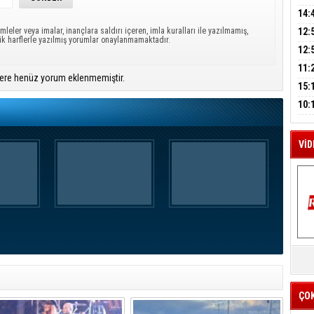
A
AĞI
İÇİ
14:
AÇI
mleler veya imalar, inançlara saldırı içeren, imla kuralları ile yazılmamış,
12:
ük harflerle yazılmış yorumlar onaylanmamaktadır.
VE 
M
BAŞ
12:
A
GAZ
11:
ere henüz yorum eklenmemiştir.
ARK
GEL
15:
SUÇ
ÇOC
10:
BAŞ
AĞB
VİD
K
Y
İZ
ÇO