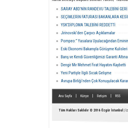
Muharrem Ayı’nın ilk gününde, Kartal
Partilil
Cemevi’nde düzenlenen oruç açma
önemli
SARAY ABD'NİN RANDEVU TALEBİNİ GERİ
yemeğine katıldı.
Erdoğan
gündem
SEÇİMLERİN FATURASI BAKANLARA KESİ
oranın
YSK'DİPLOMA TALEBİNİ REDDETTİ
etti.
Jirinovski'den Çarpıcı Açıklamalar
Pompeo:'' Yasalara Uyulacağından Eminim
Eski Ekonomi Bakanıyla Görüşme Kulisleri 
Barış ve Kendi Güvenliğimizi Garanti Altın
Dengir Mir Mehmet Fırat Hayatını Kaybetti
Yeni Partiyle İlgili Sıcak Gelişme
Avrupa Birliği'nden Çok Konuşulacak Kara
|
|
|
Ana Sayfa
Künye
İletişim
RSS
Tüm Hakları Saklıdır © 2016
Özgür İstanbul
| İ