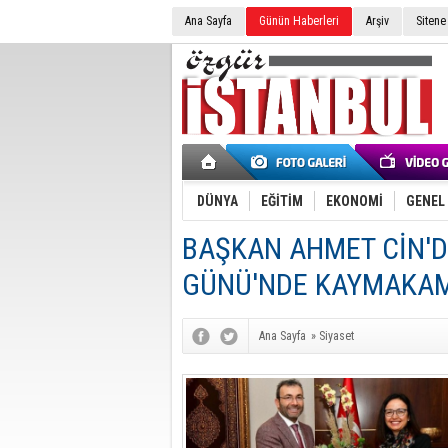
Ana Sayfa
Günün Haberleri
Arşiv
Sitene
DÜNYA
EĞİTİM
EKONOMİ
GENEL
BAŞKAN AHMET CİN'D
GÜNÜ'NDE KAYMAKAM 
Ana Sayfa
»
Siyaset