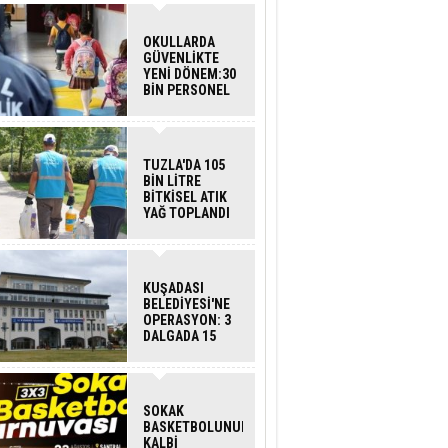
OKULLARDA
GÜVENLİKTE
YENİ DÖNEM:30
BİN PERSONEL
ALINACAK
DEDEKTÖRLÜ
ARAMA GELİYOR
TUZLA'DA 105
BİN LİTRE
BİTKİSEL ATIK
YAĞ TOPLANDI
KUŞADASI
BELEDİYESİ'NE
OPERASYON: 3
DALGADA 15
GÖZALTI
SOKAK
BASKETBOLUNUN
KALBİ