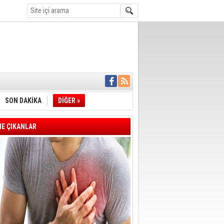
İYE BAŞKANI
L ALINACAK
SON DAKİKA
DİĞER »
ÖZALTI
ENSUPLARINI
KINDA TAHLİYE
E ÇIKANLAR
DULULAR DERNEĞİ
IM!
I ÇİZGİMİZ
GERÇEKLEŞTİ
'SONUÇ ALANA
DELİL KARARTMA
 VERİLDİ
VE VELİ AĞBABA