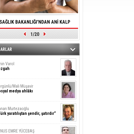
SAĞLIK BAKANLIĞI'NDAN ANİ KALP
YALNIZLIK YAŞLI BİREY
1/20
DURMALARINA HIZLI MÜDAHALE
SORUNLARA NEDEN OL
DİLMESİNE YÖNELİK ÖNLENMESİ İÇİN
ZARLAR
ÖNEMLİ ADIM
in Varol
ezgah
rgünlü/Mali Müşavir
syal medya ahlâkı
nan Murtezaoğlu
ürk yaratılıştan şendir, şatırdır”
UNUS EMRE YÜCEBAŞ