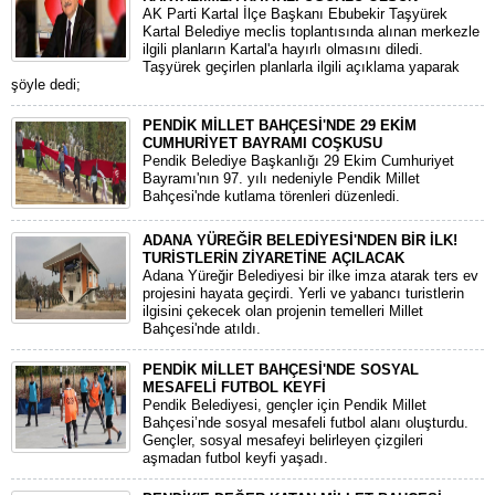
AK Parti Kartal İlçe Başkanı Ebubekir Taşyürek
Kartal Belediye meclis toplantısında alınan merkezle
ilgili planların Kartal'a hayırlı olmasını diledi.
Taşyürek geçirlen planlarla ilgili açıklama yaparak
şöyle dedi;
PENDİK MİLLET BAHÇESİ'NDE 29 EKİM
CUMHURİYET BAYRAMI COŞKUSU
Pendik Belediye Başkanlığı 29 Ekim Cumhuriyet
Bayramı'nın 97. yılı nedeniyle Pendik Millet
Bahçesi'nde kutlama törenleri düzenledi.
ADANA YÜREĞİR BELEDİYESİ'NDEN BİR İLK!
TURİSTLERİN ZİYARETİNE AÇILACAK
Adana Yüreğir Belediyesi bir ilke imza atarak ters ev
projesini hayata geçirdi. Yerli ve yabancı turistlerin
ilgisini çekecek olan projenin temelleri Millet
Bahçesi'nde atıldı.
PENDİK MİLLET BAHÇESİ'NDE SOSYAL
MESAFELİ FUTBOL KEYFİ
Pendik Belediyesi, gençler için Pendik Millet
Bahçesi’nde sosyal mesafeli futbol alanı oluşturdu.
Gençler, sosyal mesafeyi belirleyen çizgileri
aşmadan futbol keyfi yaşadı.