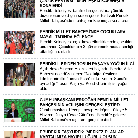
ÇOCUK FESTİVALİ MUHTEŞEM KAPANIŞLA
SONA ERDİ
Pendik Belediyesi tarafından çocuklara yönelik
düzenlenen ve 3 gün süren çocuk festivali Pendik
Millet Bahçesi'nde muhteşem kapanışla sona erdi.
PENDİK MİLLET BAHÇESİ'NDE ÇOCUKLARA
MASAL TADINDA EĞLENCE
Pendik Belediyesi açık hava etkinliklerinde çocukları
unutmadı. Çocuklar için 3 gün sürecek masal şenliği
etkinliği hazırladı.
PENDİKLİLER'DEN TOSUN PAŞA'YA YOĞUN İLGİ
Açık Hava Sinema Etkinlikleri başladı. Pendik Millet
Bahçesi’nde düzenlenen “Nostaljik Yeşilçam
Filmleri”nin ilki “Tosun Paşa” oldu. Kemal Sunal’ın
oynadığı “Tosun Paşa”ya Pendiklilerin ilgisi yoğun
oldu.
CUMHURBAŞKANI ERDOĞAN PENDİK MİLLET
BAHÇESİNİN AÇILIŞINI GERÇEKLEŞTİRDİ
Cumhurbaşkanı Recep Tayyip Erdoğan Türkiye 5
Haziran Dünya Çevre Günü'nde Pendik'e gelerek
Millet Bahçesi'nin açılışını gerçekleştirdi.
EBUBEKİR TAŞYÜREK; 'MERKEZ PLANLARI
KARTALIMIZA HAYIRLI UĞURLU OLSUN'