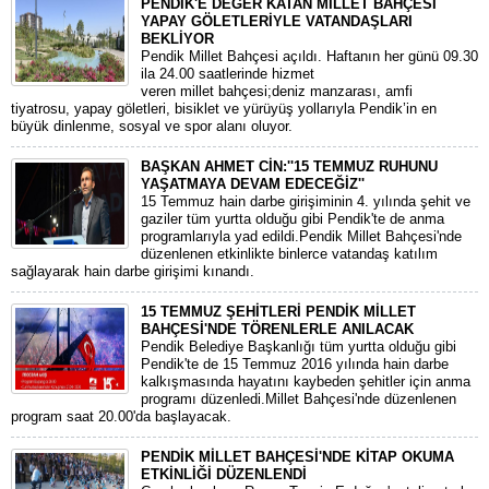
PENDİK'E DEĞER KATAN MİLLET BAHÇESİ
YAPAY GÖLETLERİYLE VATANDAŞLARI
BEKLİYOR
Pendik Millet Bahçesi açıldı. Haftanın her günü 09.30
ila 24.00 saatlerinde hizmet
veren millet bahçesi;deniz manzarası, amfi
tiyatrosu, yapay göletleri, bisiklet ve yürüyüş yollarıyla Pendik’in en
büyük dinlenme, sosyal ve spor alanı oluyor.
BAŞKAN AHMET CİN:''15 TEMMUZ RUHUNU
YAŞATMAYA DEVAM EDECEĞİZ''
15 Temmuz hain darbe girişiminin 4. yılında şehit ve
gaziler tüm yurtta olduğu gibi Pendik'te de anma
programlarıyla yad edildi.Pendik Millet Bahçesi'nde
düzenlenen etkinlikte binlerce vatandaş katılım
sağlayarak hain darbe girişimi kınandı.
15 TEMMUZ ŞEHİTLERİ PENDİK MİLLET
BAHÇESİ'NDE TÖRENLERLE ANILACAK
Pendik Belediye Başkanlığı tüm yurtta olduğu gibi
Pendik'te de 15 Temmuz 2016 yılında hain darbe
kalkışmasında hayatını kaybeden şehitler için anma
programı düzenledi.Millet Bahçesi'nde düzenlenen
program saat 20.00'da başlayacak.
PENDİK MİLLET BAHÇESİ'NDE KİTAP OKUMA
ETKİNLİĞİ DÜZENLENDİ