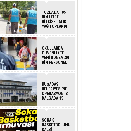
TUZLA'DA 105
BİN LİTRE
BİTKİSEL ATIK
YAĞ TOPLANDI
OKULLARDA
GÜVENLİKTE
YENİ DÖNEM:30
BİN PERSONEL
ALINACAK
DEDEKTÖRLÜ
ARAMA GELİYOR
KUŞADASI
BELEDİYESİ'NE
OPERASYON: 3
DALGADA 15
GÖZALTI
SOKAK
BASKETBOLUNUN
KALBİ