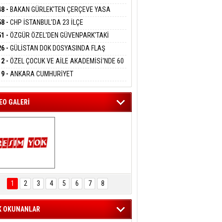
DANMAK
RLADI
N DEV YATIRIM!
48 -
BAKAN GÜRLEK'TEN ÇERÇEVE YASA
KLAMASI:''KIRMIZI ÇİZGİMİZ ŞEHİT AİLELERİ
58 -
CHP İSTANBUL'DA 23 İLÇE
GAZİLERİMİZİN HASSASİYETİDİR''
eltem Kaynas
KANLIĞI'NDA ATAMALAR GERÇEKLEŞTİ
51 -
ÖZGÜR ÖZEL'DEN GÜVENPARK'TAKİ
FFETMEYECEĞİM!
İLERE DESTEK:''SONUÇ ALANA KADAR
26 -
GÜLİSTAN DOK DOSYASINDA FLAŞ
ANIZDAYIZ''
İŞME: 2 DALGIÇ DELİL KARARTMA
12 -
ÖZEL ÇOCUK VE AİLE AKADEMİSİ'NDE 60
LAMASIYLA TUTUTKLANDI
UĞA HİZMET VERİLDİ
19 -
ANKARA CUMHURİYET
SAVCILIĞINDAN ÖZGÜR ÖZEL VE VELİ
ABA HAKKINDA FEZLEKE
EO GALERİ
ARTAL ENGELSİZ 
AŞAM FESTİVALİ 
1
2
3
4
5
6
7
8
KONSERİ 
LEYİCİLERİ MEST 
ETTİ
K OKUNANLAR