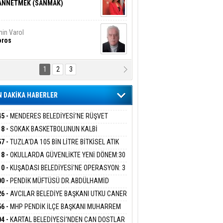
ANNETMEK (SANMAK)
in Varol
oros
1
2
3
NALİZ/ ODABAŞ
ranlık DNA Kuşaklararası
ddetin Biyolojik Faturası
 DAKİKA HABERLER
yar Adıyaman
en Bu Sahaya Sığmazam
45 -
MENDERES BELEDİYESİ'NE RÜŞVET
RASYONU:BELEDİYE BAŞKANI İLKAY ÇİÇEK
18 -
SOKAK BASKETBOLUNUN KALBİ
İYEYE SEVK EDİLDİ
ANİYE’DE ATACAK
57 -
TUZLA'DA 105 BİN LİTRE BİTKİSEL ATIK
san Ali Çölük
r Satırın İçindeki İnsan
 TOPLANDI
18 -
OKULLARDA GÜVENLİKTE YENİ DÖNEM:30
 PERSONEL ALINACAK DEDEKTÖRLÜ ARAMA
10 -
KUŞADASI BELEDİYESİ'NE OPERASYON: 3
İYOR
GADA 15 GÖZALTI
00 -
PENDİK MÜFTÜSÜ DR.ABDÜLHAMİD
gi Kılıç
İVAS: ATEŞE ATILAN VİCDAN
LİVAN BASIN MENSUPLARINI AĞIRLADI
26 -
AVCILAR BELEDİYE BAŞKANI UTKU CANER
KAYA HAKKINDA TAHLİYE KARARI
56 -
MHP PENDİK İLÇE BAŞKANI MUHARREM
 KARTAL ORDULULAR DERNEĞİ HEYETİNİ
ARIŞ BAŞARSLAN
04 -
KARTAL BELEDİYESİ’NDEN CAN DOSTLAR