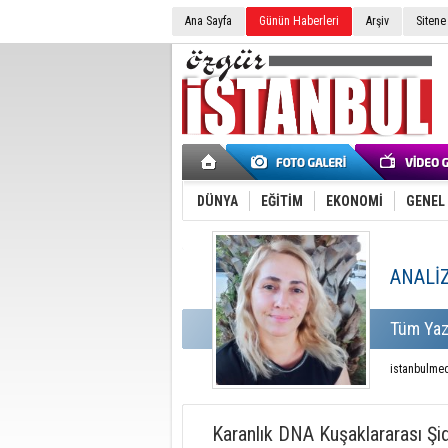
Ana Sayfa
Günün Haberleri
Arşiv
Sitene
DÜNYA
EĞİTİM
EKONOMİ
GENEL
ANALİ
Tüm Yazı
istanbulme
Karanlık DNA Kuşaklararası Şid