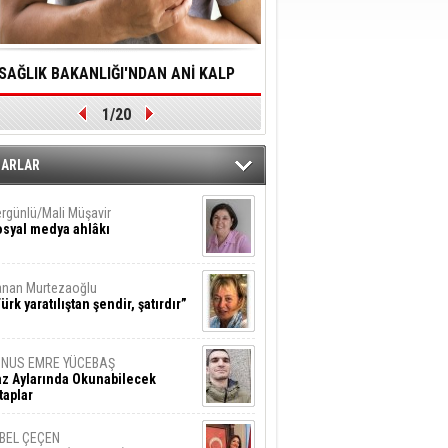
SAĞLIK BAKANLIĞI'NDAN ANİ KALP
YALNIZLIK YAŞLI BİREY
1/20
DURMALARINA HIZLI MÜDAHALE
SORUNLARA NEDEN OL
DİLMESİNE YÖNELİK ÖNLENMESİ İÇİN
ZARLAR
ÖNEMLİ ADIM
rgünlü/Mali Müşavir
syal medya ahlâkı
nan Murtezaoğlu
ürk yaratılıştan şendir, şatırdır”
UNUS EMRE YÜCEBAŞ
z Aylarında Okunabilecek
taplar
İBEL ÇEÇEN