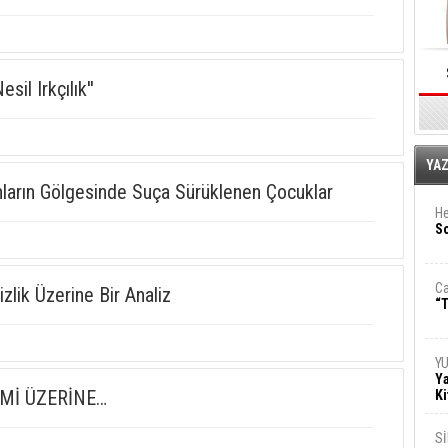
il Irkçılık''
E
YA
ların Gölgesinde Suça Sürüklenen Çocuklar
He
So
Ca
izlik Üzerine Bir Analiz
“T
Y
Ya
Mİ ÜZERİNE…
Ki
S