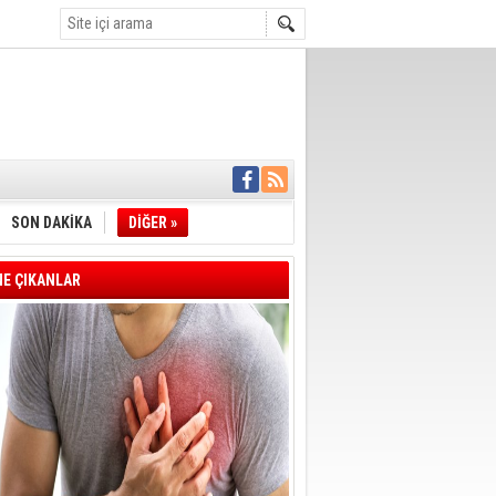
İYE BAŞKANI
L ALINACAK
SON DAKİKA
DİĞER »
ÖZALTI
ENSUPLARINI
KINDA TAHLİYE
E ÇIKANLAR
DULULAR DERNEĞİ
IM!
I ÇİZGİMİZ
GERÇEKLEŞTİ
'SONUÇ ALANA
DELİL KARARTMA
 VERİLDİ
VE VELİ AĞBABA