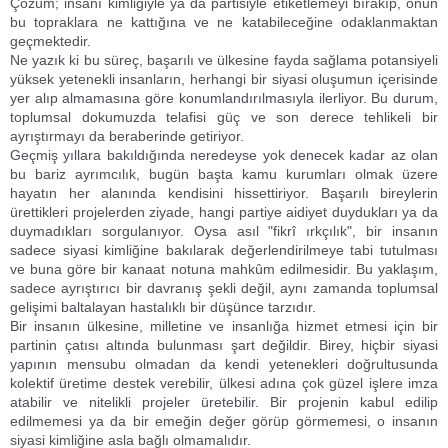
​Çözüm; insanı kimliğiyle ya da partisiyle etiketlemeyi bırakıp, onun
bu topraklara ne kattığına ve ne katabileceğine odaklanmaktan
geçmektedir.
​Ne yazık ki bu süreç, başarılı ve ülkesine fayda sağlama potansiyeli
yüksek yetenekli insanların, herhangi bir siyasi oluşumun içerisinde
yer alıp almamasına göre konumlandırılmasıyla ilerliyor. Bu durum,
toplumsal dokumuzda telafisi güç ve son derece tehlikeli bir
ayrıştırmayı da beraberinde getiriyor.
​Geçmiş yıllara bakıldığında neredeyse yok denecek kadar az olan
bu bariz ayrımcılık, bugün başta kamu kurumları olmak üzere
hayatın her alanında kendisini hissettiriyor. Başarılı bireylerin
ürettikleri projelerden ziyade, hangi partiye aidiyet duydukları ya da
duymadıkları sorgulanıyor. Oysa asıl "fikrî ırkçılık", bir insanın
sadece siyasi kimliğine bakılarak değerlendirilmeye tabi tutulması
ve buna göre bir kanaat notuna mahkûm edilmesidir. Bu yaklaşım,
sadece ayrıştırıcı bir davranış şekli değil, aynı zamanda toplumsal
gelişimi baltalayan hastalıklı bir düşünce tarzıdır.
​Bir insanın ülkesine, milletine ve insanlığa hizmet etmesi için bir
partinin çatısı altında bulunması şart değildir. Birey, hiçbir siyasi
yapının mensubu olmadan da kendi yetenekleri doğrultusunda
kolektif üretime destek verebilir, ülkesi adına çok güzel işlere imza
atabilir ve nitelikli projeler üretebilir. Bir projenin kabul edilip
edilmemesi ya da bir emeğin değer görüp görmemesi, o insanın
siyasi kimliğine asla bağlı olmamalıdır.