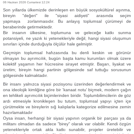
06 Haziran 2026 Cumartesi 12:24
​Son yıllarda ülkemizde derinleşen en büyük sosyokültürel aşınma,
bireyin "değeri" ile "siyasi aidiyeti" arasında seçim
yapmaya zorlanmasıdır. Bu anlayış toplumsal çürümeyi de
beraberinde getirmektedir.
​Bir insanın ülkesine, toplumuna ve geleceğe katkı sunma
potansiyeli, ne yazık ki yetenekleriyle değil, hangi siyasi oluşumun
sınırları içinde durduğuyla ölçülür hale gelmiştir.
Geçmişin toplumsal hafızasında bu denli keskin ve görünür
olmayan bu ayrımcılık, bugün başta kamu kurumları olmak üzere
kolektif yaşamın her hücresine sirayet etmiştir. Başarı, liyakat ve
üretim; bireyin hangi partinin gölgesinde saf tuttuğu sorusunun
gölgesinde kalmaktadır.
Bir insanı yalnızca siyasi pozisyonu üzerinden değerlendirmek ve
ona ideolojik kimliğine göre bir 'kanaat notu' biçmek, modern çağın
en tehlikeli ayrımcılık biçimlerinden biridir. Toplumbilimcilerin de göz
ardı etmesiyle kronikleşen bu tutum, toplumsal yapıyı içten içe
çürütmekte ve bireylerin sığ kalıplarla kategorize edilmesine zemin
hazırlamaktadır
Oysa insan, herhangi bir siyasi yapının organik bir parçası ya da
militanı olmadan da sadece "birey" olarak var olabilir. Kendi özgün
yetenekleriyle ortak akla katkı sunabilir, projeler üretebilir ve