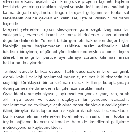
ülkesinin ufkunu açabilir. Bir fikrin ya da projenin kıymeti, kişilerin
içerisinde yer almış oldukları siyasi yapıyla değil, topluma sağladığı
katma değerle ölçülmelidir.Bugün bireysel gelişimin ve toplumsal
ilerlemenin önüne çekilen en kalın set, işte bu dışlayıcı davranış
biçimidir.
Bireysel yetenekler siyasi ideolojilere göre değil; bağımsız bir
yaklaşımla, evrensel insani ve mesleki değerler esas alınarak
değerlendirilmelidir. Yetenek takdir görmeli, hak edilen değer hiçbir
ideolojik şarta bağlanmadan sahibine teslim edilmelidir. Aksi
takdirde bireylerin, düşünsel yönelimleri nedeniyle sistemin dışına
itilerek herhangi bir partiye üye olmaya zorunlu kılınması insan
haklarına da aykırıdır.
Tarihsel süreçle birlikte esasen farklı düşüncelerin birer zenginlik
olarak kabul edildiği toplumsal yapımız, ne yazık ki siyasetin bu
çeşitliliği körükleyici bir enstrüman olarak kullanıp kutuplaşmaya
dönüştürmesiyle daha derin bir çıkmaza sürüklenmiştir.
Oysa ideal tanımıyla siyaset; toplumsal çatışmaları yatıştıran, ortak
aklı inşa eden ve düzeni sağlayan bir yönetme sanatıdır;
yenilenmeye ve evrilmeye açık olma sanatıdır.Mevcut ötekileştirme
iklimi, bireyleri iki kutup arasına sıkıştırarak nefessiz bırakmaktadır.
Bu kıskaca alınan yetenekler körelmekte, insanlar hem topluma
fayda sağlama inancını yitirmekte hem de kendilerini geliştirme
motivasyonunu kaybetmektedir.