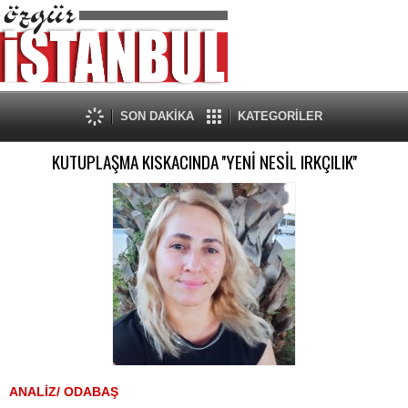
SON DAKİKA
KATEGORİLER
KUTUPLAŞMA KISKACINDA ''YENİ NESİL IRKÇILIK''
ANALİZ/ ODABAŞ